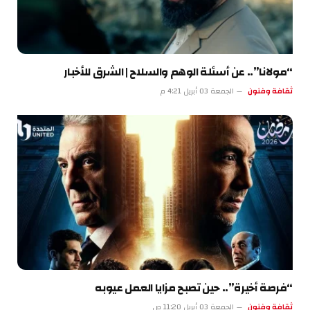
“مولانا”.. عن أسئلة الوهم والسلاح | الشرق للأخبار
ثقافة وفنون
الجمعة 03 أبريل 4:21 م
“فرصة أخيرة”.. حين تصبح مزايا العمل عيوبه
ثقافة وفنون
الجمعة 03 أبريل 11:20 ص