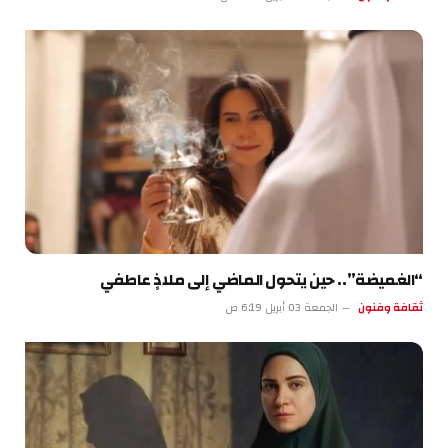
“الغميضة”.. حين يتحول الماضي إلى ملاذٍ عاطفي
ثقافة وفنون
الجمعة 03 أبريل 6:19 ص