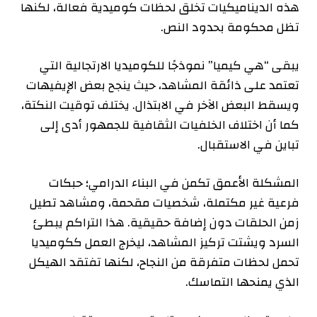
هذه الديناميكيات تخلق لحظات كوميدية فعالة، لكنها
تظل محكومة بحدود النص.
يبقى “هي كيميا” نموذجًا للكوميديا الارتجالية التي
تعتمد على ذائقة المشاهد، حيث ينجح بعض الإيفيهات
ويسقط البعض الآخر في الابتذال. يختلف توقيت النكتة،
كما أن اختلاف الخلفيات الثقافية للجمهور أدى إلى
تباين في الاستقبال.
المشكلة الأعمق تكمن في البناء الدرامي؛ حبكات
فرعية غير مكتملة، شخصيات مقحمة، ومشاهد تطيل
زمن الحلقات دون إضافة حقيقية. هذا التراكم يبطئ
السرد ويشتت تركيز المشاهد، ليخرج العمل ككوميديا
تحمل لحظات متفرقة من النجاح، لكنها تفتقد الهيكل
الذي يمنحها التماسك.