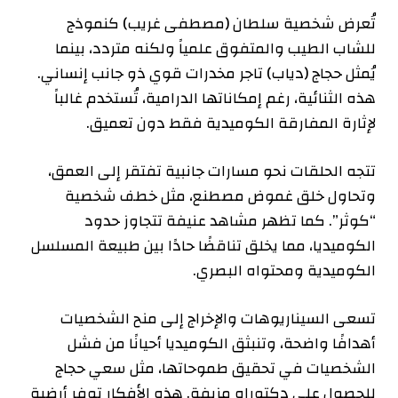
تُعرض شخصية سلطان (مصطفى غريب) كنموذج
للشاب الطيب والمتفوق علمياً ولكنه متردد، بينما
يُمثل حجاج (دياب) تاجر مخدرات قوي ذو جانب إنساني.
هذه الثنائية، رغم إمكاناتها الدرامية، تُستخدم غالباً
لإثارة المفارقة الكوميدية فقط دون تعميق.
تتجه الحلقات نحو مسارات جانبية تفتقر إلى العمق،
وتحاول خلق غموض مصطنع، مثل خطف شخصية
“كوثر”. كما تظهر مشاهد عنيفة تتجاوز حدود
الكوميديا، مما يخلق تناقضًا حادًا بين طبيعة المسلسل
الكوميدية ومحتواه البصري.
تسعى السيناريوهات والإخراج إلى منح الشخصيات
أهدافًا واضحة، وتنبثق الكوميديا أحيانًا من فشل
الشخصيات في تحقيق طموحاتها، مثل سعي حجاج
للحصول على دكتوراه مزيفة. هذه الأفكار توفر أرضية