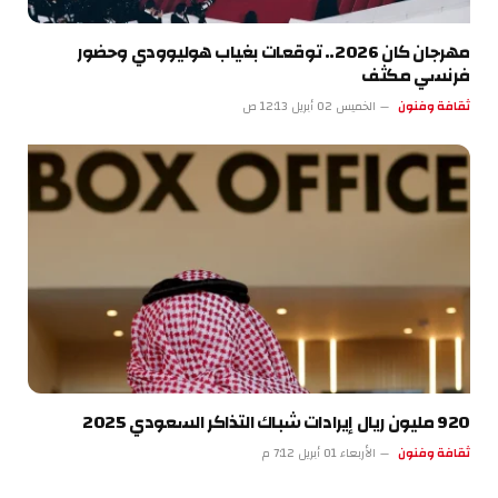
مهرجان كان 2026.. توقعات بغياب هوليوودي وحضور
فرنسي مكثف
ثقافة وفنون
الخميس 02 أبريل 12:13 ص
920 مليون ريال إيرادات شباك التذاكر السعودي 2025
ثقافة وفنون
الأربعاء 01 أبريل 7:12 م