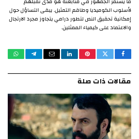
ما يستمر الجمهور في متابعته هو مدى تقبلهم
لأسلوب الكوميديا وطاقم التمثيل. يبقى التساؤل حول
إمكانية تحقيق النص لتطور درامي يتجاوز مجرد الارتجال
والاعتماد على كيمياء الممثلين.
فيسبوك
تويتر
بينتيريست
لينكدإن
البريد
تيلقرام
واتساب
الإلكتروني
مقالات ذات صلة