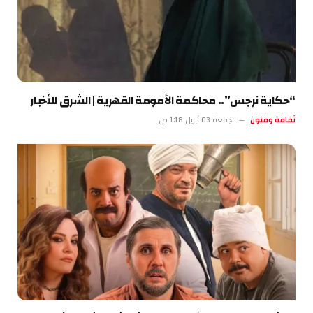
“حكاية نرجس”.. محاكمة الأمومة القهرية | الشرق للأخبار
ثقافة وفنون
الجمعة 03 أبريل 1:18 ص