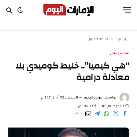
الرئيسية
ثقافة وفنون
»
ثقافة وفنون
“هي كيميا”.. خليط كوميدي بلا
معادلة درامية
بواسطة
فريق التحرير
الخميس 02 أبريل 8:17 م
لا توجد تعليقات
3 دقائق