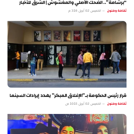
“برشامة”.. الضحك الأصلي والمغشوش | الشرق للأخبار
ثقافة وفنون
الخميس 02 أبريل 3:16 م
قرار رئيس الحكومة بـ”الإغلاق المبكر” يهدد إيرادات السينما
ثقافة وفنون
الخميس 02 أبريل 10:15 ص