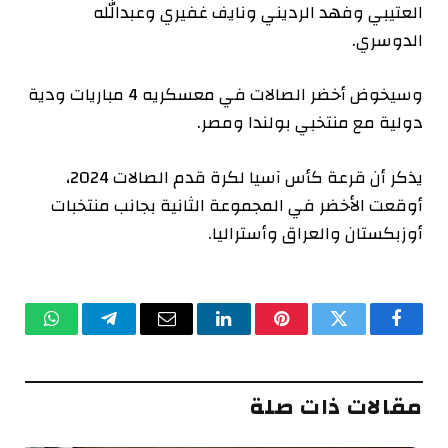
العتيبي وفهد الرديني ونايف غفيري وعبدالله
الدوسري.
وسيخوض أخضر الصالات في معسكريه 4 مباريات ودية
دولية مع منتخبي بولندا ومصر.
يذكر أن قرعة كأس آسيا لكرة قدم الصالات 2024،
أوقعت الأخضر في المجموعة الثانية بجانب منتخبات
أوزبكستان والعراق وأستراليا.
فيسبوك
تويتر
بينتيريست
لينكدإن
البريد
تيلقرام
واتساب
الإلكتروني
مقالات ذات صلة