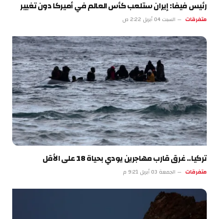
رئيس فيفا: إيران ستلعب كأس العالم في أميركا دون تغيير
متفرقات
السبت 04 أبريل 2:22 ص
تركيا.. غرق قارب مهاجرين يودي بحياة 18 على الأقل
متفرقات
الجمعة 03 أبريل 9:21 م