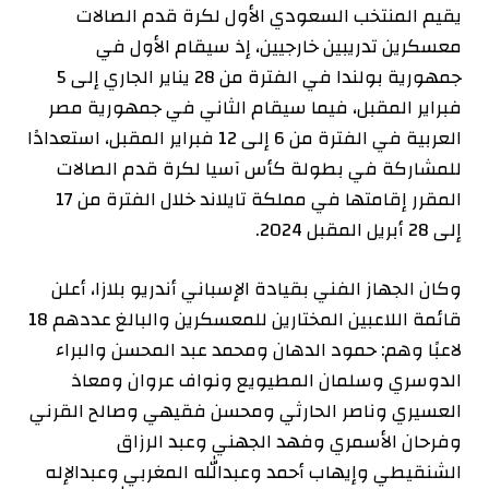
يقيم المنتخب السعودي الأول لكرة قدم الصالات
معسكرين تدريبين خارجيين، إذ سيقام الأول في
جمهورية بولندا في الفترة من 28 يناير الجاري إلى 5
فبراير المقبل، فيما سيقام الثاني في جمهورية مصر
العربية في الفترة من 6 إلى 12 فبراير المقبل، استعدادًا
للمشاركة في بطولة كأس آسيا لكرة قدم الصالات
المقرر إقامتها في مملكة تايلاند خلال الفترة من 17
إلى 28 أبريل المقبل 2024.
وكان الجهاز الفني بقيادة الإسباني أندريو بلازا، أعلن
قائمة اللاعبين المختارين للمعسكرين والبالغ عددهم 18
لاعبًا وهم: حمود الدهان ومحمد عبد المحسن والبراء
الدوسري وسلمان المطيويع ونواف عروان ومعاذ
العسيري وناصر الحارثي ومحسن فقيهي وصالح القرني
وفرحان الأسمري وفهد الجهني وعبد الرزاق
الشنقيطي وإيهاب أحمد وعبدالله المغربي وعبدالإله