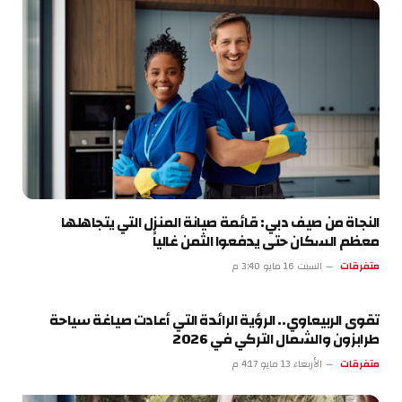
النجاة من صيف دبي: قائمة صيانة المنزل التي يتجاهلها
معظم السكان حتى يدفعوا الثمن غالياً
متفرقات
السبت 16 مايو 3:40 م
تقوى الربيعاوي.. الرؤية الرائدة التي أعادت صياغة سياحة
طرابزون والشمال التركي في 2026
متفرقات
الأربعاء 13 مايو 4:17 م