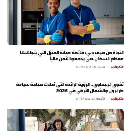
النجاة من صيف دبي: قائمة صيانة المنزل التي يتجاهلها
معظم السكان حتى يدفعوا الثمن غالياً
متفرقات
السبت 16 مايو 3:40 م
تقوى الربيعاوي.. الرؤية الرائدة التي أعادت صياغة سياحة
طرابزون والشمال التركي في 2026
متفرقات
الأربعاء 13 مايو 4:17 م