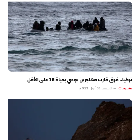
تركيا.. غرق قارب مهاجرين يودي بحياة 18 على الأقل
متفرقات
الجمعة 03 أبريل 9:21 م