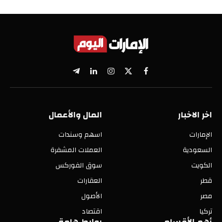
X
فيسبوك
الانستغرام
لينكدإن
تيلقرام
(Twitter)
اخر الاخبار
المال والأعمال
الإمارات
اسهم وسندات
السعودية
العملات المشفرة
الكويت
سوق الفوركس
قطر
العقارات
مصر
الأصول
تركيا
اقتصاد
أهم الأقسام
روابط هامة