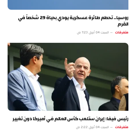
روسيا.. تحطم طائرة عسكرية يودي بحياة 29 شخصاً في
القرم
متفرقات
السبت 04 أبريل 7:23 ص
رئيس فيفا: إيران ستلعب كأس العالم في أميركا دون تغيير
متفرقات
السبت 04 أبريل 2:22 ص