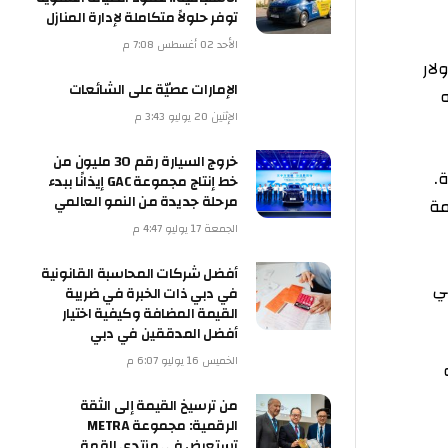
توفر حلولاً متكاملة لإدارة المنازل
الأحد 02 أغسطس 7:08 م
الإمارات عصيّة على الشائعات
الإثنين 20 يوليو 3:43 م
خروج السيارة رقم 30 مليون من
خط إنتاج مجموعة GAC إيذانًا ببدء
مرحلة جديدة من النمو العالمي
الجمعة 17 يوليو 4:47 م
أفضل شركات المحاسبة القانونية
في دبي ذات الخبرة في ضريبة
القيمة المضافة وكيفية اختيار
أفضل المدققين في دبي
الخميس 16 يوليو 6:07 م
من ترسيخ القيمة إلى الثقة
الرقمية: مجموعة METRA
تستعرض في منتدى القمة