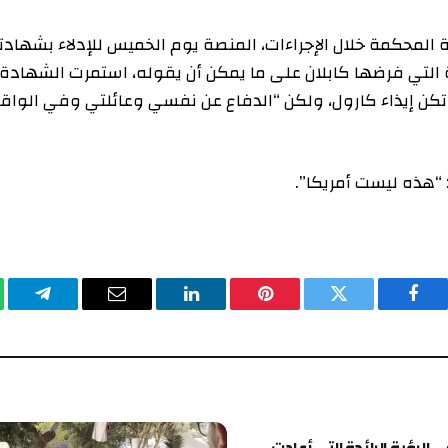
مة خلال الإجراءات، المنصة يوم الخميس للإدلاء بشهادته،
فرضها كابلان على ما يمكن أن يقوله، استمرت الشهادة
ذاء كارول، ولكن “الدفاع عن نفسي وعائلتي وفي الواقع
ليست أمريكا”.
يسبوك
تويتر
بينتيريست
لينكدإن
البريد
تيلقرام
وا
الإلكتروني