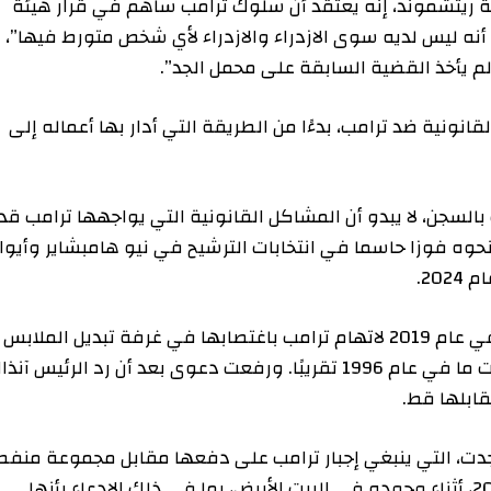
موند، إنه يعتقد أن سلوك ترامب ساهم في قرار هيئة
س لديه سوى الازدراء والازدراء لأي شخص متورط فيها”،
خذ القضية السابقة على محمل الجد”.
ضد ترامب، بدءًا من الطريقة التي أدار بها أعماله إلى
 لا يبدو أن المشاكل القانونية التي يواجهها ترامب قد
وزا حاسما في انتخابات الترشيح في نيو هامبشاير وأيوا،
تقدمت كارول، الكاتبة السابقة في إحدى المجلات، في عام 2019 لاتهام ترامب باغتصابها في غرفة تبديل الملابس
في متجر بيرجدورف جودمان متعدد الأقسام في وقت ما في عام 1996 تقريبًا. ورفعت دعوى بعد أن رد الرئيس آنذاك
 قط.
 التي ينبغي إجبار ترامب على دفعها مقابل مجموعة منفصلة
ريحات التي أدلى بها حول كارول في عام 2019، أثناء وجوده في البيت الأبيض، بما في ذلك الادعاء بأنها