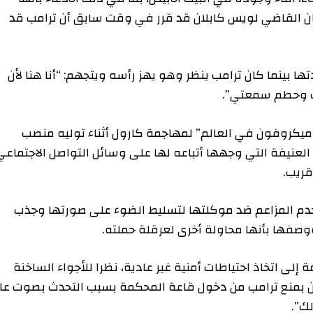
يع كتاب. وكان القاضي لويس كابلان قد قرر في وقت سابق أن ترامب قد
ادتها بينما كان ترامب ينظر وهو يهز رأسه ويتجهم: “أنا هنا لأن
طم سمعتي”.
فون في العالم” لمهاجمة كارول أثناء توليه منصب
ة التي وجهها أتباعه لها على وسائل التواصل الاجتماعي،
المزاعم ضد موكلتها لتسليط الضوء على صورتها وجذب
بأنها محاولة أخرى لعرقلة حملته.
خاذ احتياطات أمنية غير عادية، نظرا للأجواء الساخنة
ع ترامب من دخول قاعة المحكمة بسبب التحدث بصوت عالٍ