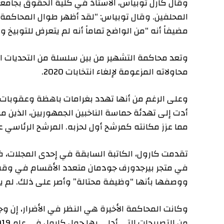
وقال كارل توبياس، الأستاذ في كلية الحقوق بجامعة ريتش
المحلفين. وقال توبياس: “لقد أظهر طوال المحاكمة أنه لي
مضيفاً أنه “من الواضح تماماً أنه لم يتعرض للتوبيخ ولم يأ
وتعد محاكمة التشهير من بين سلسلة من التحديات القانونية 
محاولاته المزعومة لإلغاء انتخابات 2020.
وعلى الرغم من أنها تهدد بغرامات باهظة وعقوبات بالسجن،
أدت إلى تهدئة حماسة الناخبين الجمهوريين، الذين منحوه ف
مما عزز مكانته كمرشح أول لحزبه. المرشح الرئاسي عام 2024.
ووصفها بأنها “وظيفة محتالة” وأصر على ذلك. لم يقابلها
وكانت المحاكمة الأخيرة هي النظر في الأضرار، إن وجدت،
من التص