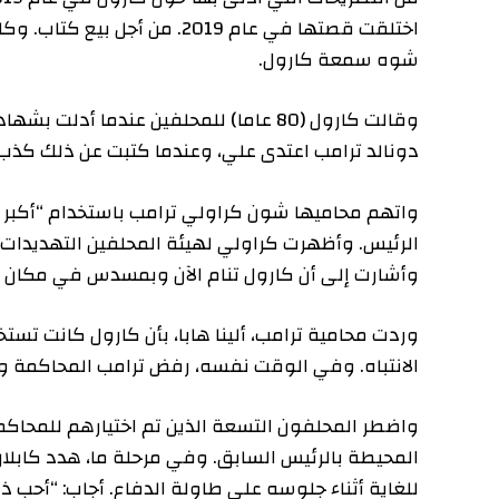
اختلقت قصتها في عام 2019. من أجل ب
شوه سمعة كارول.
وقالت كارول (80 عاما) للمحلفين عندما أدلت بشه
دونالد ترامب اعتدى علي، وعندما كتبت عن ذلك كذب وح
واتهم محاميها شون كراولي ترامب باستخدام “أكبر ميكرو
الرئيس. وأظهرت كراولي لهيئة المحلفين التهديدات العنيف
وأشارت إلى أن كارول تنام الآن وبمسدس في مكان قريب.
وردت محامية ترامب، ألينا هابا، بأن كارول كانت تستخدم 
الانتباه. وفي الوقت نفسه، رفض ترامب المحاكمة ووصفها 
واضطر المحلفون التسعة الذين تم اختيارهم للمحاكمة إلى ات
المحيطة بالرئيس السابق. وفي مرحلة ما، هدد كابلان بمن
للغاية أثناء جلوسه على طاولة الدفاع. أجاب: “أحب ذلك”.