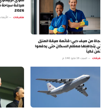
تقوى الربيعاوي.. الرؤي
صياغة سياحة طرابزون
2026
متفرقات
الأربعاء 13 مايو 4:17 م
نجاة من صيف دبي: قائمة صيانة المنزل
تي يتجاهلها معظم السكان حتى يدفعوا
ثمن غالياً
فرقات
السبت 16 مايو 3:40 م