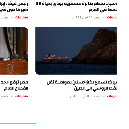
روسيا.. تحطم طائرة عسكرية يودي بحياة 29
رئيس فيفا: إيران ست
صاً في القرم
أميركا دون تغيير
فرقات
السبت 04 أبريل 7:23 ص
متفرقات
السبت 04 أبريل 2:22 ص
يركا تسمح لكازاخستان بمواصلة نقل
مصر ترفع الحد الأدنى 
نفط الروسي إلى الصين
القطاع العام
فرقات
الجمعة 03 أبريل 4:20 م
متفرقات
الجمعة 03 أبريل 11:19 ص
اترك 