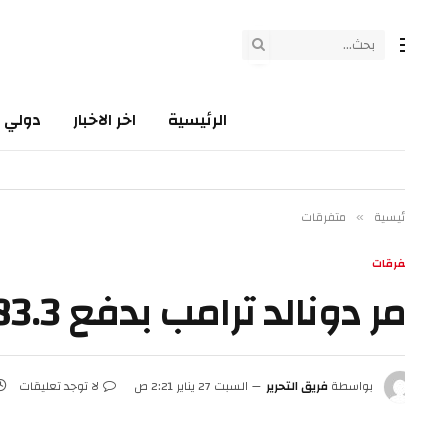
الرئيسية
اخر الاخبار
دولي
سي
ئيسية
متفرقات
»
فرقات
ر دونالد ترامب بدفع 83.3 مليون دولار في محاكمة التشهير
بواسطة
فريق التحرير
السبت 27 يناير 2:21 ص
لا توجد تعليقات
4 دقائق