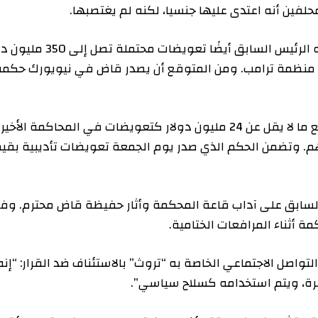
نه اعتدى عليها جنسيا، لكنه لم يغتصبها.
وقد يصبح مشروع القانون أكثر حدة قريبًا، حيث يواجه الرئيس السابق أيضًا تعويضات محتملة تصل إلى 350 مليون دولار
مة ترامب. ومن المتوقع أن يصدر قاض في نيويورك حكمه
وكان محامو كارول قد جادلوا بأن ترامب يجب أن يدفع ما لا يقل عن 24 مليون دولار كتعويضات في المحاكمة الأخيرة.
من الحكم الذي صدر يوم الجمعة تعويضات تأديبية بقيمة
 على آداب قاعة المحكمة وأثار حفيظة قاض محترم. وفي
 المرافعات الختامية.
اجتماعي الخاصة به “تروث” بالاستئناف ضد القرار: “إنه
 ويتم استخدامه كسلاح سياسي”.