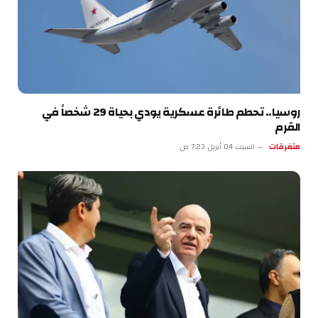
روسيا.. تحطم طائرة عسكرية يودي بحياة 29 شخصاً في
القرم
متفرقات
السبت 04 أبريل 7:23 ص