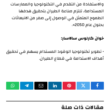
والاستفادة من التقدم في التكنولوجيا والممارسات
المستدامة، تلتزم صناعة الطيران بتحقيق هدفها
الطموح المتمثل في الوصول إلى صفر من الانبعاثات
بحلول عام 2050».
خوان كارلوس سالاسار:
• تطوير تكنولوجيا الوقود المستدام يسهم في تحقيق
أهداف الاستدامة في قطاع الطيران.
فيسبوك
تويتر
بينتيريست
لينكدإن
البريد
تيلقرام
واتساب
الإلكتروني
مقالات ذات صلة