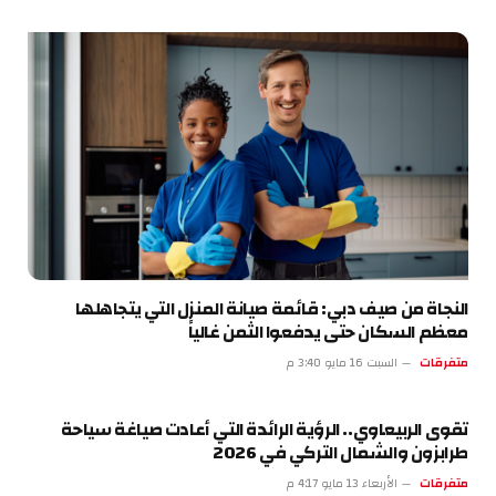
النجاة من صيف دبي: قائمة صيانة المنزل التي يتجاهلها
معظم السكان حتى يدفعوا الثمن غالياً
متفرقات
السبت 16 مايو 3:40 م
تقوى الربيعاوي.. الرؤية الرائدة التي أعادت صياغة سياحة
طرابزون والشمال التركي في 2026
متفرقات
الأربعاء 13 مايو 4:17 م