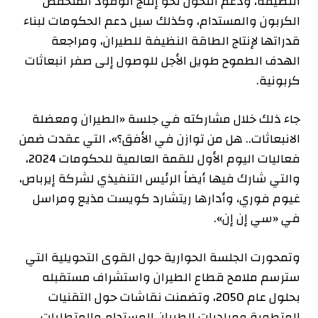
النظيفة، ودعم التحول نحو إنتاج الوقود المنخفض
الكربون والمستدام، وكذلك سبل دعم الحكومات لبناء
قدراتها لإنتاج الطاقة النظيفة للطيران، ومراجعة
الهدف الطموح طويل الأجل للوصول إلى صفر انبعاثات
كربونية.
جاء ذلك خلال مشاركته في جلسة «الطيران ومعضلة
الانبعاثات.. هل من توازن في الأفق؟»، التي عقدت ضمن
فعاليات اليوم الأول للقمة العالمية للحكومات 2024،
والتي شارك فيها أيضاً الرئيس التنفيذي لشركة إيرباص،
غيوم فوري، وأدارها ريتشارد كويست مذيع ومراسل
في «سي إن إن».
وتمحورت الجلسة الحوارية حول القوى التحويلية التي
سترسم ملامح قطاع الطيران واستشراف مستقبله
بحلول عام 2050، وتضمنت نقاشات حول التقنيات
المتطورة ومبادرات الطيران المستدام والمتطلبات