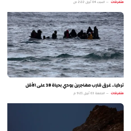
متفرقات
السبت 04 أبريل 2:22 ص
تركيا.. غرق قارب مهاجرين يودي بحياة 18 على الأقل
متفرقات
الجمعة 03 أبريل 9:21 م