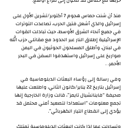
حربها مع حماس قد تتحول إلى صراع أوسع.
منذ أن شنت حماس هجوم 7 أكتوبر/تشرين الأول على
إسرائيل والذي أشعل فتيل الحرب، تصاعدت التوترات
في جميع أنحاء الشرق الأوسط، حيث تبادلت القوات
الإسرائيلية إطلاق النار عبر الحدود مع مقاتلي حزب الله
في لبنان، وأطلق المسلحون الحوثيون في اليمن
صواريخ على إسرائيل واستهدفوا السفن في البحر
الأحمر. .
وفي رسالة إلى رؤساء البعثات الدبلوماسية في
إسرائيل بتاريخ 22 يناير/كانون الثاني، واطلعت عليها
صحيفة “فاينانشيال تايمز”، قالت وزارة الخارجية إنها
تجمع معلومات “استعدادا لتصعيد أمني محتمل قد
يؤدي إلى انقطاع التيار الكهربائي”.
وتساءلت عما إذا كانت البعثات الدبلوماسية تمتلك