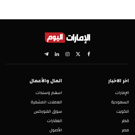
X
فيسبوك
الانستغرام
لينكدإن
تيلقرام
(Twitter)
اخر الاخبار
المال والأعمال
الإمارات
اسهم وسندات
السعودية
العملات المشفرة
الكويت
سوق الفوركس
قطر
العقارات
مصر
الأصول