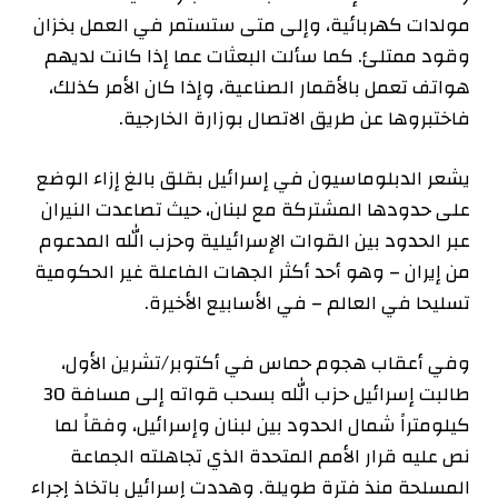
مولدات كهربائية، وإلى متى ستستمر في العمل بخزان
وقود ممتلئ. كما سألت البعثات عما إذا كانت لديهم
هواتف تعمل بالأقمار الصناعية، وإذا كان الأمر كذلك،
فاختبروها عن طريق الاتصال بوزارة الخارجية.
يشعر الدبلوماسيون في إسرائيل بقلق بالغ إزاء الوضع
على حدودها المشتركة مع لبنان، حيث تصاعدت النيران
عبر الحدود بين القوات الإسرائيلية وحزب الله المدعوم
من إيران – وهو أحد أكثر الجهات الفاعلة غير الحكومية
تسليحا في العالم – في الأسابيع الأخيرة.
وفي أعقاب هجوم حماس في أكتوبر/تشرين الأول،
طالبت إسرائيل حزب الله بسحب قواته إلى مسافة 30
كيلومتراً شمال الحدود بين لبنان وإسرائيل، وفقاً لما
نص عليه قرار الأمم المتحدة الذي تجاهلته الجماعة
المسلحة منذ فترة طويلة. وهددت إسرائيل باتخاذ إجراء