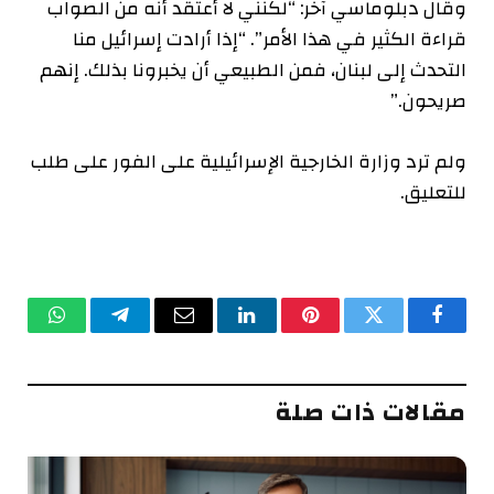
وقال دبلوماسي آخر: “لكنني لا أعتقد أنه من الصواب
قراءة الكثير في هذا الأمر”. “إذا أرادت إسرائيل منا
التحدث إلى لبنان، فمن الطبيعي أن يخبرونا بذلك. إنهم
صريحون.”
ولم ترد وزارة الخارجية الإسرائيلية على الفور على طلب
للتعليق.
فيسبوك
تويتر
بينتيريست
لينكدإن
البريد
تيلقرام
واتساب
الإلكتروني
مقالات ذات صلة