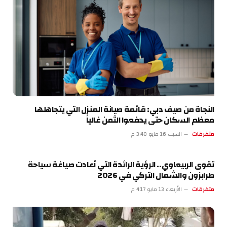
النجاة من صيف دبي: قائمة صيانة المنزل التي يتجاهلها
معظم السكان حتى يدفعوا الثمن غالياً
متفرقات
السبت 16 مايو 3:40 م
تقوى الربيعاوي.. الرؤية الرائدة التي أعادت صياغة سياحة
طرابزون والشمال التركي في 2026
متفرقات
الأربعاء 13 مايو 4:17 م