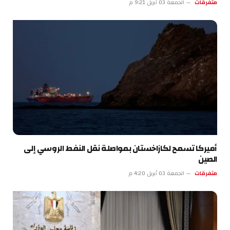
متفرقات
الجمعة 03 أبريل 9:21 م
أميركا تسمح لكازاخستان بمواصلة نقل النفط الروسي إلى
الصين
متفرقات
الجمعة 03 أبريل 4:20 م