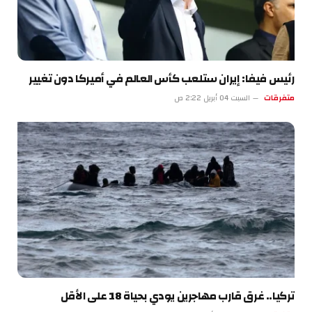
رئيس فيفا: إيران ستلعب كأس العالم في أميركا دون تغيير
متفرقات
السبت 04 أبريل 2:22 ص
تركيا.. غرق قارب مهاجرين يودي بحياة 18 على الأقل