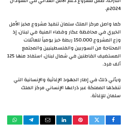
النازحة، ضمن مشروع دعم الأمن الغذائي في السودان
2024م.
كما واصل مركز الملك سلمان تنفيذ مشروع مخبز الأمل
الخيري في محافظة عكار وقضاء المنية في لبنان، إذ
وزع المشروع 150.000 ربطة خبز يومياً للعائلات
المحتاجة من السوريين والفلسطينيين والمجتمع
المستضيف القاطنين في شمال لبنان، استفاد منها 125
ألف فرد.
ويأتي ذلك في إطار الجهود الإغاثية والإنسانية التي
تنفذها المملكة عبر ذراعها الإنساني مركز الملك
سلمان للإغاثة.
فيسبوك
تويتر
بينتيريست
لينكدإن
البريد
تيلقرام
واتساب