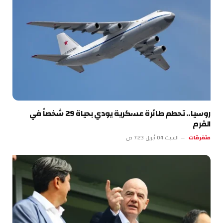
روسيا.. تحطم طائرة عسكرية يودي بحياة 29 شخصاً في
القرم
متفرقات
السبت 04 أبريل 7:23 ص