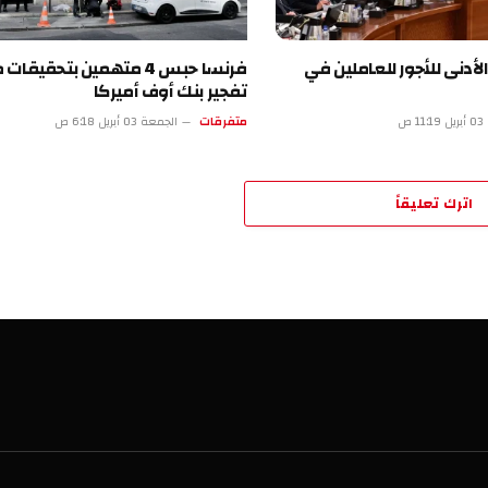
لأدنى للأجور للعاملين في
فرنسا حبس 4 متهمين بتحقيقا
تفجير بنك أوف أميركا
 ص
متفرقات
الجمعة 03 أبريل 6:18 ص
اترك تعليقاً