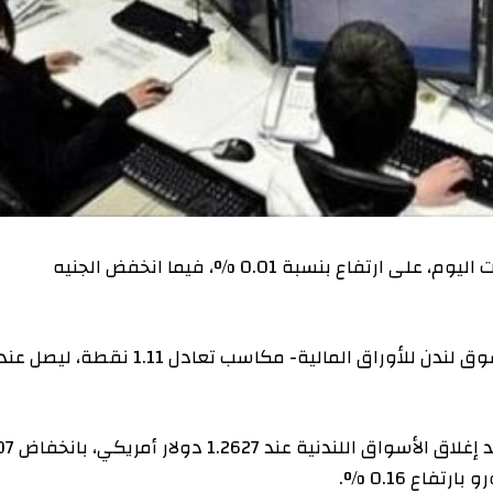
أغلق مؤشر بورصة لندن الرئيس (فوتس 100) تعاملات اليوم، على ارتفاع بنسبة 0.01 %، فيما انخفض الجنيه
فقد سجل المؤشر -الذي يضم أكبر مئة شركة في سوق لندن للأوراق المالية- مكاسب تعادل 1.11 نقطة، ليصل عن
وفي سوق العملات، فقد تداول الإسترليني مع 