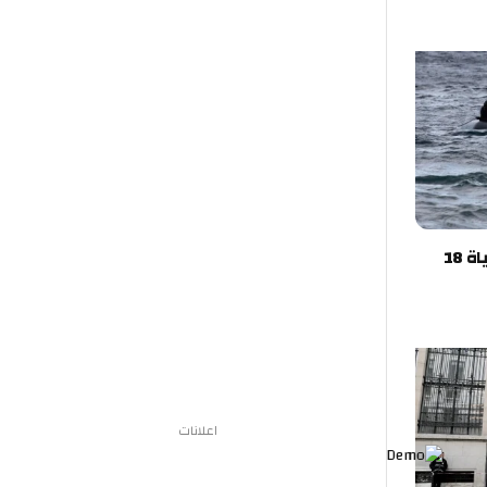
تركيا.. غرق قارب مهاجرين يودي بحياة 18
اعلانات