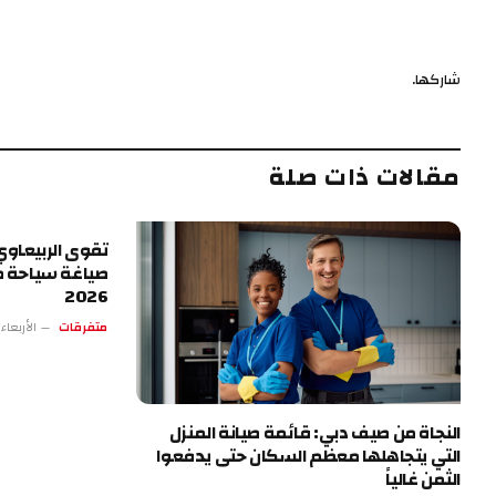
شاركها.
مقالات ذات صلة
تقوى الربيعاوي.
صياغة سياحة ط
2026
متفرقات
الأربعاء 13 مايو 4:17 
النجاة من صيف دبي: قائمة صيانة المنزل
التي يتجاهلها معظم السكان حتى يدفعوا
الثمن غالياً