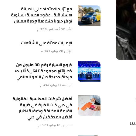
مع تزايد الاعتماد على الصيانة
الاستباقية.. عقود الصيانة السنوية
توفر حلولاً متكاملة لإدارة المنازل
الأحد 02 أغسطس 7:08 م
الإمارات عصيّة على الشائعات
الإثنين 20 يوليو 3:43 م
خروج السيارة رقم 30 مليون من
خط إنتاج مجموعة GAC إيذانًا ببدء
مرحلة جديدة من النمو العالمي
الجمعة 17 يوليو 4:47 م
د
أفضل شركات المحاسبة القانونية
في دبي ذات الخبرة في ضريبة
القيمة المضافة وكيفية اختيار
أفضل المدققين في دبي
موعد إغلاق الأسواق اللندنية عند 1.2627 دولار أمريكي، بانخفاض 0.07
الخميس 16 يوليو 6:07 م