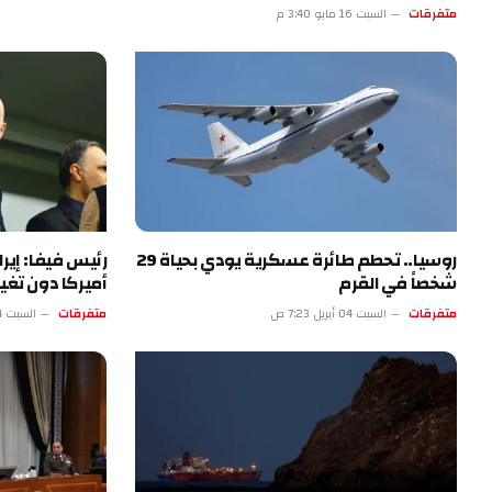
متفرقات
السبت 16 مايو 3:40 م
روسيا.. تحطم طائرة عسكرية يودي بحياة 29
رئيس فيفا: إي
شخصاً في القرم
أميركا دون تغيي
متفرقات
السبت 04 أبريل 7:23 ص
متفرقات
السبت 04 أبريل 2:22 ص