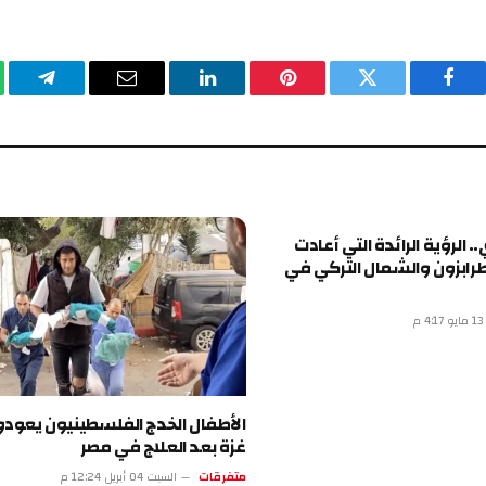
فيسبوك
تويتر
بينتيريست
لينكدإن
البريد
تيلقرا
الإلكتروني
. الرؤية الرائدة التي أعادت
رابزون والشمال التركي في
م
الأطفال الخدج الفلسطينيون يعودو
غزة بعد العلاج في مصر
متفرقات
السبت 04 أبريل 12:24 م