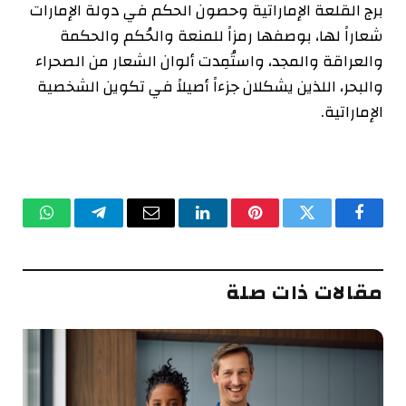
برج القلعة الإماراتية وحصون الحكم في دولة الإمارات
شعاراً لها، بوصفها رمزاً للمنعة والحُكم والحكمة
والعراقة والمجد، واستُمِدت ألوان الشعار من الصحراء
والبحر، اللذين يشكلان جزءاً أصيلاً في تكوين الشخصية
الإماراتية.
فيسبوك
تويتر
بينتيريست
لينكدإن
البريد
تيلقرام
واتساب
الإلكتروني
مقالات ذات صلة