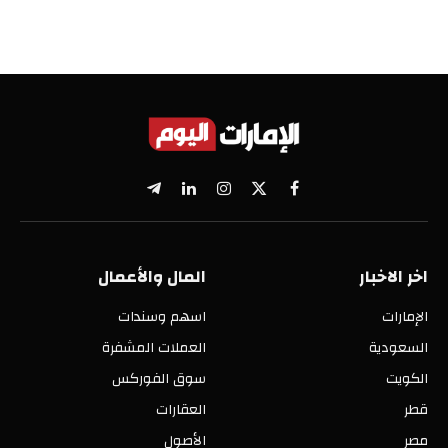
X
فيسبوك
الانستغرام
لينكدإن
تيلقرام
(Twitter)
اخر الاخبار
المال والأعمال
الإمارات
اسهم وسندات
السعودية
العملات المشفرة
الكويت
سوق الفوركس
قطر
العقارات
مصر
الأصول