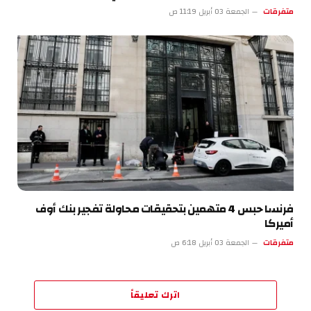
متفرقات
الجمعة 03 أبريل 11:19 ص
فرنسا حبس 4 متهمين بتحقيقات محاولة تفجير بنك أوف
أميركا
متفرقات
الجمعة 03 أبريل 6:18 ص
اترك تعليقاً