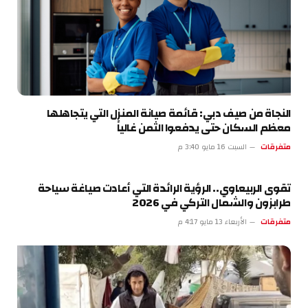
النجاة من صيف دبي: قائمة صيانة المنزل التي يتجاهلها
معظم السكان حتى يدفعوا الثمن غالياً
متفرقات
السبت 16 مايو 3:40 م
تقوى الربيعاوي.. الرؤية الرائدة التي أعادت صياغة سياحة
طرابزون والشمال التركي في 2026
متفرقات
الأربعاء 13 مايو 4:17 م