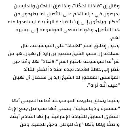
وقال إن “قادَتنا نهجُنا”، ولذا فإن الباحثين والدارسين
يحرصون في دراساتهم على التأصيل لما يطرحون من
أفكار، ويلجأون إلى إرث القيادة الرشيدة ليستمدوا منه
هذا التأصيل، وهو ما تسعى الموسوعة إلى تيسيره
لهم.
وحول إطلاق اسم “الاتحاد” على الموسوعة، قال
سعادته إن سمو الشيخ منصور بن زايد آل نهيان، هو من
شرَّف الموسوعة باختيار اسم “الاتحاد” لها، وأننا حين
ننظر إلى دلالة الاتحاد، نجده امتداداً لفكر القائد
المؤسس المغفور له الشيخ زايد بن سلطان آل نهيان
“طيب الله ثراه”.
وفيما يتعلق بطبيعة الموسوعة، أضاف النعيمي أنها
“مستمرة وديناميكية”، بمعنى أنها ستواصل جمع الإرث
الفكري السابق للقيادة الإماراتية، وإرثها القادم أيضًا،
واصفًا إياها بأنها “إرث للوطن، وحق للجميع، ومن