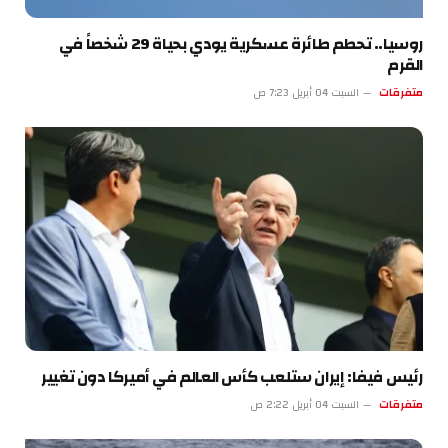
روسيا.. تحطم طائرة عسكرية يودي بحياة 29 شخصاً في
القرم
متفرقات
السبت 04 أبريل 7:23 ص
رئيس فيفا: إيران ستلعب كأس العالم في أميركا دون تغيير
متفرقات
السبت 04 أبريل 2:22 ص