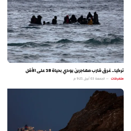
تركيا.. غرق قارب مهاجرين يودي بحياة 18 على الأقل
متفرقات
الجمعة 03 أبريل 9:21 م