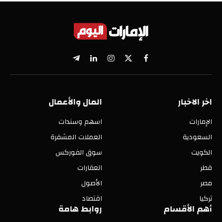
X
فيسبوك
الانستغرام
لينكدإن
تيلقرام
(Twitter)
اخر الاخبار
المال والأعمال
الإمارات
اسهم وسندات
السعودية
العملات المشفرة
الكويت
سوق الفوركس
قطر
العقارات
مصر
الأصول
تركيا
اقتصاد
أهم الأقسام
روابط هامة