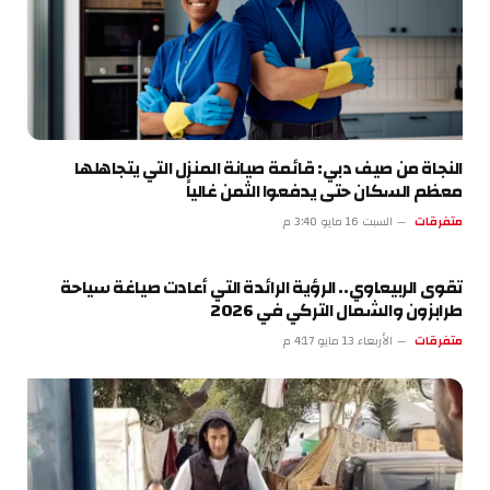
النجاة من صيف دبي: قائمة صيانة المنزل التي يتجاهلها
معظم السكان حتى يدفعوا الثمن غالياً
متفرقات
السبت 16 مايو 3:40 م
تقوى الربيعاوي.. الرؤية الرائدة التي أعادت صياغة سياحة
طرابزون والشمال التركي في 2026
متفرقات
الأربعاء 13 مايو 4:17 م