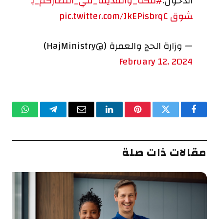
الدخول.
#مكة_والمدينة_في_انتظاركم_ب
شوق
pic.twitter.com/JkEPisbrqC
— وزارة الحج والعمرة (@HajMinistry)
February 12, 2024
فيسبوك
تويتر
بينتيريست
لينكدإن
البريد
تيلقرام
واتساب
الإلكتروني
مقالات ذات صلة