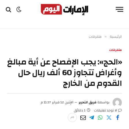
الرئيسية
متفرقات
»
متفرقات
«الحج»: يجب الإفصاح عن أية مبالغ
وأغراض تتجاوز 60 ألف ريال حال
القدوم من الخارج
بواسطة
فريق التحرير
الإثنين 12 فبراير 11:37 م
لا توجد تعليقات
1 دقائق