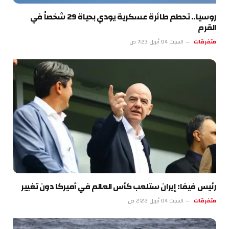
روسيا.. تحطم طائرة عسكرية يودي بحياة 29 شخصاً في
القرم
متفرقات
السبت 04 أبريل 7:23 ص
رئيس فيفا: إيران ستلعب كأس العالم في أميركا دون تغيير
متفرقات
السبت 04 أبريل 2:22 ص