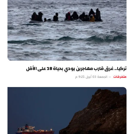
تركيا.. غرق قارب مهاجرين يودي بحياة 18 على الأقل
متفرقات
الجمعة 03 أبريل 9:21 م