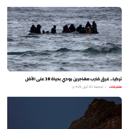
تركيا.. غرق قارب مهاجرين يودي بحياة 18 على الأقل
متفرقات
الجمعة 03 أبريل 9:21 م