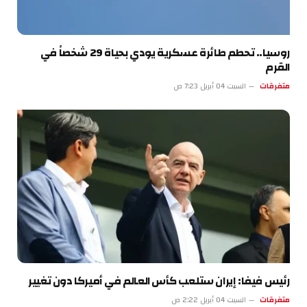
روسيا.. تحطم طائرة عسكرية يودي بحياة 29 شخصاً في
القرم
متفرقات
السبت 04 أبريل 7:23 ص
رئيس فيفا: إيران ستلعب كأس العالم في أميركا دون تغيير
متفرقات
السبت 04 أبريل 2:22 ص