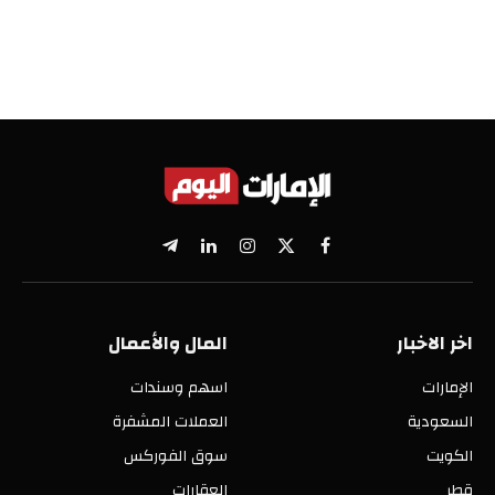
X
فيسبوك
الانستغرام
لينكدإن
تيلقرام
(Twitter)
اخر الاخبار
المال والأعمال
الإمارات
اسهم وسندات
السعودية
العملات المشفرة
الكويت
سوق الفوركس
قطر
العقارات