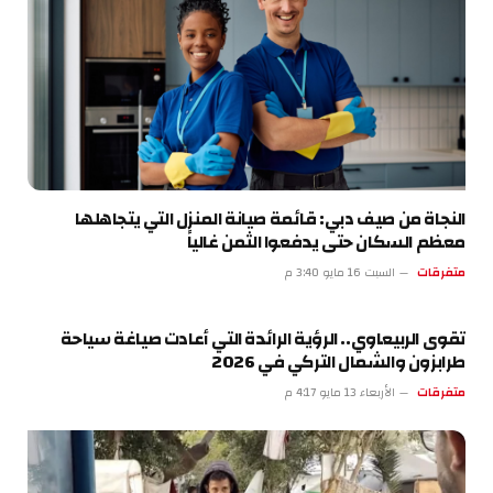
النجاة من صيف دبي: قائمة صيانة المنزل التي يتجاهلها
معظم السكان حتى يدفعوا الثمن غالياً
متفرقات
السبت 16 مايو 3:40 م
تقوى الربيعاوي.. الرؤية الرائدة التي أعادت صياغة سياحة
طرابزون والشمال التركي في 2026
متفرقات
الأربعاء 13 مايو 4:17 م