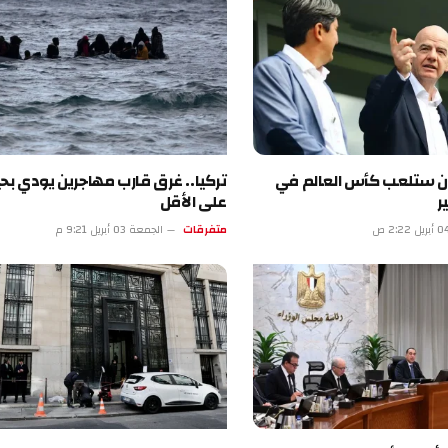
ران ستلعب كأس العالم في
ر
على الأقل
متفرقات
الجمعة 03 أبريل 9:21 م