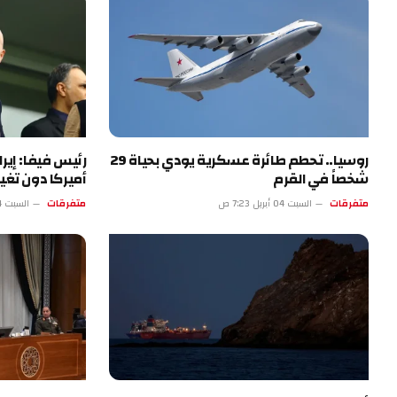
روسيا.. تحطم طائرة عسكرية يودي بحياة 29
رئيس فيفا: إي
شخصاً في القرم
أميركا دون تغيي
متفرقات
السبت 04 أبريل 7:23 ص
متفرقات
السبت 04 أبريل 2:22 ص