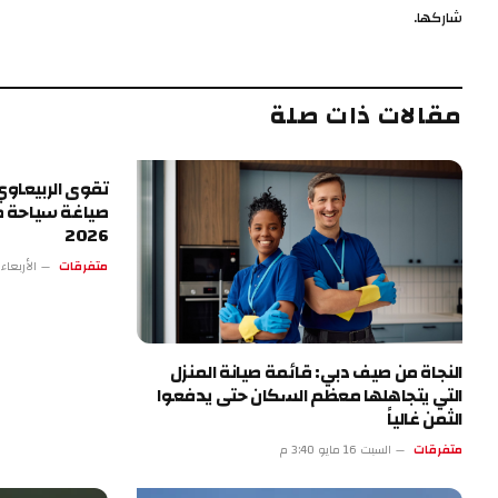
شاركها.
مقالات ذات صلة
تقوى الربيعاوي.
صياغة سياحة ط
2026
متفرقات
الأربعاء 13 مايو 4:17 
النجاة من صيف دبي: قائمة صيانة المنزل
التي يتجاهلها معظم السكان حتى يدفعوا
الثمن غالياً
متفرقات
السبت 16 مايو 3:40 م