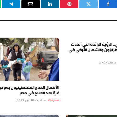
فيسبوك
تويتر
بينتيريست
لينكدإن
البريد
تيلقرا
الإلكتروني
. الرؤية الرائدة التي أعادت
رابزون والشمال التركي في
م
الأطفال الخدج الفلسطينيون يعودو
غزة بعد العلاج في مصر
متفرقات
السبت 04 أبريل 12:24 م