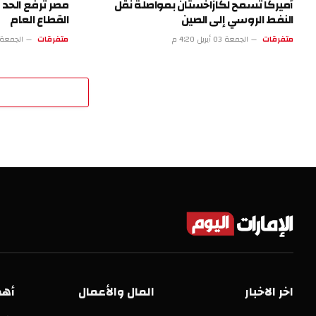
أميركا تسمح لكازاخستان بمواصلة نقل
مصر ترفع الحد ا
النفط الروسي إلى الصين
القطاع العام
متفرقات
الجمعة 03 أبريل 4:20 م
متفرقات
الجمعة 03 أبريل 11:19
اخر الاخبار
المال والأعمال
أهم