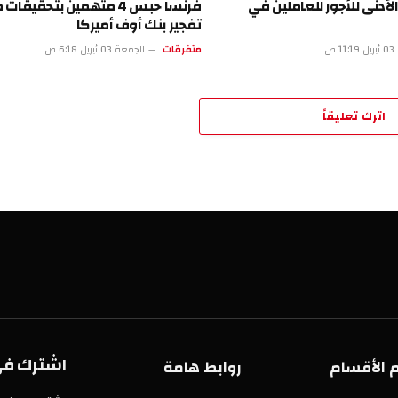
لأدنى للأجور للعاملين في
فرنسا حبس 4 متهمين بتحقيقا
تفجير بنك أوف أميركا
 ص
متفرقات
الجمعة 03 أبريل 6:18 ص
اترك تعليقاً
اشترك في 
 الأقسام
روابط هامة