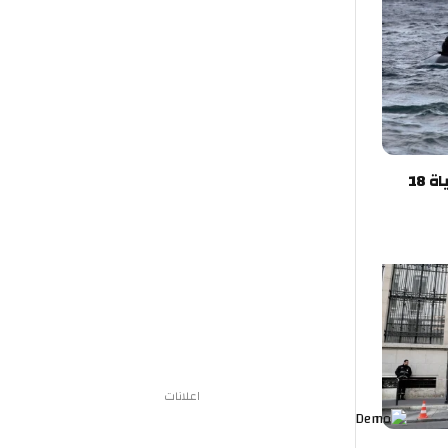
تركيا.. غرق قارب مهاجرين يودي بحياة 18
اعلانات