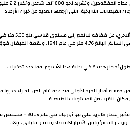
وتأكد مقتل أكثر من 150 شخصا وبقاء 104 آخرين في عداد المفقودين، وتشريد نحو 600 ألف شخص وتضرر 2.2 مليون
ايين نسمة من جراء الفيضانات التاريخية، التي أرجعها العديد من خبراء الأرصاد
وفاض نهر جوايبا، الذي يمر عبر عاصمة الولاية بورتو أليجري، عن ضفافه ليرتفع إلى مستوى قياسي بلغ 5.33 متر في
ذروته الأسبوع الماضي. ويقارن هذا مع الرقم القياسي السابق البالغ 4.76 متر في عام 1941، ونقطة الفيضان فوق 3
مطار جديدة في بداية هذا الأسبوع، مما جدد تحذيرات
متار للمرة الأولى منذ عدة أيام، لكن الخبراء حذروا من
ن بالقرب من المستويات الطبيعية.
ويقدر الاقتصاديون أن الكارثة – التي شبهها البعض بتأثير إعصار كاترينا على نيو أورليانز في عام 2005 – ستخفض ما