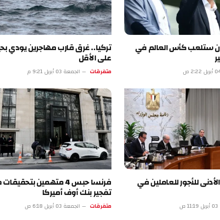
لعب كأس العالم في
تركيا.. غرق قارب مهاجرين يودي بحياة 18
على الأقل
متفرقات
الجمعة 03 أبريل 9:21 م
للأجور للعاملين في
فرنسا حبس 4 متهمين بتحقيقات محاولة
تفجير بنك أوف أميركا
متفرقات
الجمعة 03 أبريل 6:18 ص