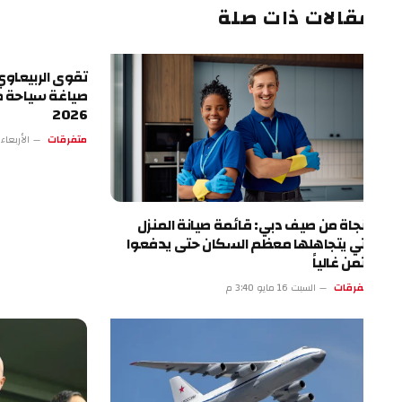
قالات ذات صلة
تقوى الربيعاوي.. الرؤي
صياغة سياحة طرابزون
2026
متفرقات
الأربعاء 13 مايو 4:17 م
نجاة من صيف دبي: قائمة صيانة المنزل
تي يتجاهلها معظم السكان حتى يدفعوا
ثمن غالياً
فرقات
السبت 16 مايو 3:40 م