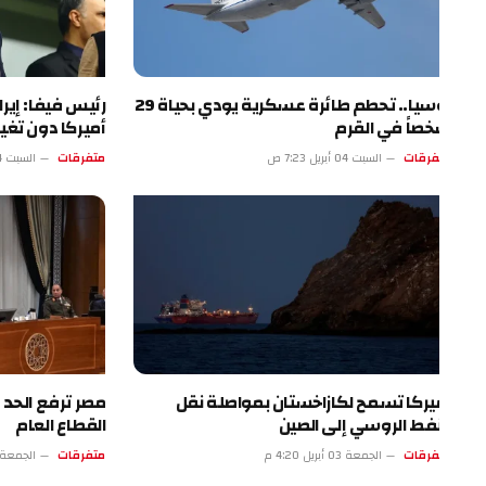
روسيا.. تحطم طائرة عسكرية يودي بحياة 29
رئيس فيفا: إيران ست
صاً في القرم
أميركا دون تغيير
فرقات
السبت 04 أبريل 7:23 ص
متفرقات
السبت 04 أبريل 2:22 ص
يركا تسمح لكازاخستان بمواصلة نقل
مصر ترفع الحد الأدنى 
نفط الروسي إلى الصين
القطاع العام
فرقات
الجمعة 03 أبريل 4:20 م
متفرقات
الجمعة 03 أبريل 11:19 ص