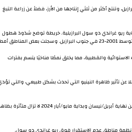
للبرازيل، وتنتج أكثر من ثلثي إنتاجها من الأرز، فضلاً عن زراعة التبغ
ئية والقطبية، مما يخلق نمطًا مناخيًا يتسم بفترات
أثير ظاهرة النينيو التي تحدث بشكل طبيعي، والتي تؤدي
وقالت المنظمة العالمية للأرصاد الجوية إن الفترة بين نهاية أبريل/نيسان وبداية مايو/أيار 2024 لا تزال متأثرة بظاهرة
ة مناطق عدم الاستقرار فوق ريو غراندي دو سول.