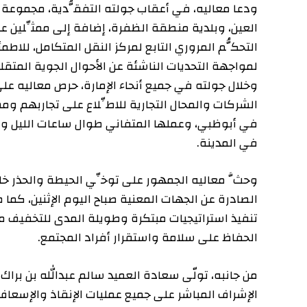
ودعا معاليه، في أعقاب جولته التفقُّدية، مجموعة من الم
العين، وبلدية منطقة الظفرة، إضافة إلى ممثِّلين عن قط
التحكُّم المروري التابع لمركز النقل المتكامل، للاطمئنان ع
لمواجهة التحديات الناشئة عن الأحوال الجوية المتقلبة في
وخلال جولته في جميع أنحاء الإمارة، حرص معاليه على الت
الشركات والمحال التجارية للاطِّلاع على تجاربهم ومشكلات
في أبوظبي، وعملها المتفاني طوال ساعات الليل والصباح ال
في المدينة.
وحثَّ معاليه الجمهور على توخِّي الحيطة والحذر خلال هذه 
الصادرة عن الجهات المعنية صباح اليوم الإثنين، كما طمأن ا
تنفيذ استراتيجيات مبتكرة وطويلة المدى للتخفيف من آثار 
الحفاظ على سلامة واستقرار أفراد المجتمع.
من جانبه، تولّى سعادة العميد سالم عبدالله بن براك الظاهر
الإشراف المباشر على جميع عمليات الإنقاذ والإسعاف بالإما