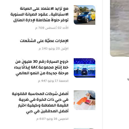
مع تزايد الاعتماد على الصيانة
الاستباقية.. عقود الصيانة السنوية
توفر حلولاً متكاملة لإدارة المنازل
الأحد 02 أغسطس 7:08 م
الإمارات عصيّة على الشائعات
الإثنين 20 يوليو 3:43 م
خروج السيارة رقم 30 مليون من
خط إنتاج مجموعة GAC إيذانًا ببدء
مرحلة جديدة من النمو العالمي
الجمعة 17 يوليو 4:47 م
أفضل شركات المحاسبة القانونية
في دبي ذات الخبرة في ضريبة
القيمة المضافة وكيفية اختيار
أفضل المدققين في دبي
الخميس 16 يوليو 6:07 م