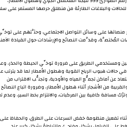
لاستقبال مكالمات الجمهور على مدى 24 ساعة، عبر رقم الطوارئ 999 نتيجة المنخفض الجوي وهطول الأمطار،
ت والبلاغات الطارئة من منطلق حرصها المستمر على سلامة
اتها على وسائل التواصل الاجتماعي، وحثَّتهم على توخِّي
مُختصَّة، وقدَّمت النصائح والإرشادات حول القيادة الآمنة
ومستخدمي الطريق على ضرورة توخِّي الحيطة والحذر، وعدم
ات هبوب الرياح القوية وهطول الأمطار لما قد يترتب عليه
أماكن تجمُّع المياه والأودية، وتجنُّب الاقتراب من
من الأشجار أثناء هطول الأمطار، وضرورة اتباع النصائح
افة كافية بين المركبات، والالتزام بخط السير، وعدم تغيير
اء تفعيل منظومة خفض السرعات على الطرق، والحفاظ على
ى الفرامل بشكل مفاجئ، والتباطؤ بشكل كبير عند