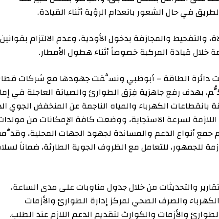
في حال الشعور بانعدام الرؤية أثناء القيادة.
لتفحيط والمجازفة بدخول الأودية، وعدم الالتزام بقوانين
ال قيادة المركبة خصوصاً أثناء هطول الأمطار.
ائرة الطاقة – أبوظبي ونسَّقت جهودها مع شركات قطاع
هدف رفع جاهزية فِرَق الطوارئ والصيانة العاجلة في إمارة
قطاعات الكهرباء والمياه الناجمة عن المنخفض الجوي الذي
ازمة لسرعة الاستجابة، ووضعت كافة الإمكانات من مولدات
ع أنواع الدعم والمساندة لجهود الجهات المحلية، وقدَّمت
جمهور، للتعامل مع الظروف الجوية الطارئة، ضماناً لسلامة
والتحديثات من خلال جدول مناوبات على مدى الساعة،
رباء والصرف الصحي لمركز إدارة الطوارئ والأزمات
ئ والأزمات والكوارث لتقديم الدعم اللازم عند الطلب.