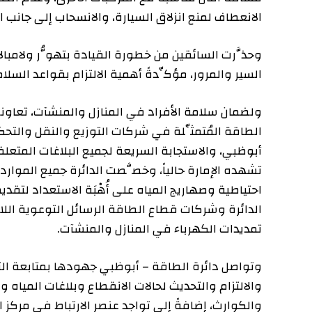
الانعطاف لمنع انزلاق السيارة، والانسحاب إلى جانب الطريق 
وحذَّرت السائقين من خطورة القيادة بتهوُّر ولامبالاة، وا
السير والمرور، مؤكِّدةً أهمية الالتزام بقواعد السلامة خل
ولضمان سلامة الأفراد في المنازل والمنشآت، تعاونت د
الطاقة المُتمثِّلة في شركات التوزيع والنقل والتحكُّم، ب
أبوظبي، والاستجابة السريعة لجميع البلاغات المتعلقة بان
تشهده الإمارة حالياً، وخصَّصت الدائرة جميع الموارد الل
احتياطية وصهاريج المياه على أُهْبَة الاستعداد لتقديم جم
الدائرة وشركات قطاع الطاقة الرسائل التوعوية اللازمة لل
تمديدات الكهرباء في المنازل والمنشآت.
وتواصل دائرة الطاقة – أبوظبي جهودها بمتابعة التقارير 
والالتزام والتحديث لحالات الانقطاع وبلاغات المياه والكه
والكوارث، إضافةً إلى تواجد عنصر الارتباط في مركز الطوار