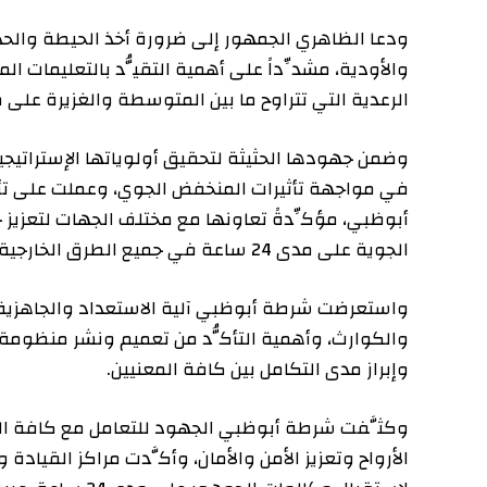
ودعا الظاهري الجمهور إلى ضرورة أخذ الحيطة والحذر، والبق
والأودية، مشدِّداً على أهمية التقيُّد بالتعليمات المعلَنة
الرعدية التي تتراوح ما بين المتوسطة والغزيرة على معظم 
وضمن جهودها الحثيثة لتحقيق أولوياتها الإستراتيجية الم
في مواجهة تأثيرات المنخفض الجوي، وعملت على تأمين سلا
أبوظبي، مؤكِّدةً تعاونها مع مختلف الجهات لتعزيز خطة ال
الجوية على مدى 24 ساعة في جميع الطرق الخارجية الرئيسية في إمارة أبوظبي.
واستعرضت شرطة أبوظبي آلية الاستعداد والجاهزية والاستب
والكوارث، وأهمية التأكُّد من تعميم ونشر منظومة القيا
وإبراز مدى التكامل بين كافة المعنيين.
وكثَّفت شرطة أبوظبي الجهود للتعامل مع كافة البلاغات 
الأرواح وتعزيز الأمن والأمان، وأكَّدت مراكز القيادة والتح