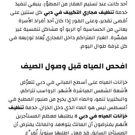
أحد كانت عند تسليم العقار من المطوّر. ينبغي تنفيذ
خدمة
تنظيف مجاري التكييف في دبي
كل سنتين على
أقصى تقدير، وعلى الفور إذا كان أحد أفراد الأسرة
يعاني من الحساسية أو الربو أو مشاكل تنفسية غير
مفسّرة. الغبار المتراكم داخل المجاري يُعاد توزيعه في
كل غرفة طوال اليوم.
افحص المياه قبل وصول الصيف
خزانات المياه على أسطح المباني في دبي تتعرّض
لأشعة الشمس المباشرة لأشهر. الرواسب تتراكم،
والبكتيريا تنمو، والماء الذي يخرج من صنبور المطبخ في
أغسطس ليس هو الماء الذي دخل الخزان. خدمة
تنظيف
خزانات المياه في دبي
لا يطلبها معظم المستأجرين
لأنهم يفترضون أن المالك يتولاها، والمالك يفترض أن
المستأجر السابق قد فعل. اطلبها سنوياً. تُفرَّغ