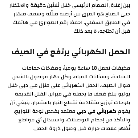
بين إغلاق الصمام الرئيسي خلال ثلاثين دقيقة والانتظار
حتى الصباح هو الفرق بين أرضية مبلّلة وسقف منهار
في الطابق السفلي. احفظ رقم الطوارئ في هاتفك
قبل أن تحتاجه، لا بعد ذلك.
الحمل الكهربائي يرتفع في الصيف
مكيفات تعمل 18 ساعة يومياً، ومضخات حمامات
السباحة، وسخانات المياه، وكل جهاز موصول بالشحن
طوال الصيف، الحمل الكهربائي على منزل في دبي خلال
يوليو يبلغ ضعف ما يحمله في فبراير. الفلل القديمة
بلوحات توزيع متقادمة تقطع التيار باستمرار. ينبغي أن
يقوم
كهربائي في دبي
معتمد بفحص لوحة التوزيع،
والتأكد من إحكام التوصيلات، واستبدال أي قواطع
تُظهر علامات حرارة قبل وصول ذروة الحمل.