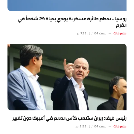
روسيا.. تحطم طائرة عسكرية يودي بحياة 29 شخصاً في
القرم
متفرقات
السبت 04 أبريل 7:23 ص
رئيس فيفا: إيران ستلعب كأس العالم في أميركا دون تغيير
متفرقات
السبت 04 أبريل 2:22 ص