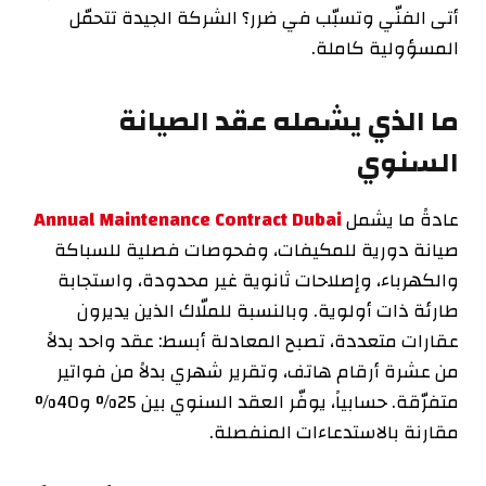
أتى الفنّي وتسبّب في ضرر؟ الشركة الجيدة تتحمّل
المسؤولية كاملة.
ما الذي يشمله عقد الصيانة
السنوي
عادةً ما يشمل
Annual Maintenance Contract Dubai
صيانة دورية للمكيفات، وفحوصات فصلية للسباكة
والكهرباء، وإصلاحات ثانوية غير محدودة، واستجابة
طارئة ذات أولوية. وبالنسبة للملّاك الذين يديرون
عقارات متعددة، تصبح المعادلة أبسط: عقد واحد بدلاً
من عشرة أرقام هاتف، وتقرير شهري بدلاً من فواتير
متفرّقة. حسابياً، يوفّر العقد السنوي بين 25% و40%
مقارنة بالاستدعاءات المنفصلة.