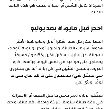
استرداد كامل التأمين أو خسارة نصفه هو هذه الباقة
بالضبط.
احجز قبل مايو، لا بعد يوليو
النمط يتكرر كل سنة. شهرا أبريل ومايو هما الأكثر
هدوءاً لشركات الصيانة. وبحلول أواخر يونيو، لا تتوقف
الهواتف عن الرنين. السكان الذين يخطّطون مسبقاً
يحصلون على مواعيد في نفس اليوم، وبأسعار خارج
الذروة، وبنفس الفنّيين في كل زيارة. أما من ينتظرون
حتى يتعطّل شيء فيحصلون على ما هو متاح، متى ما
توفّر، وبأي ثمن.
تفضّلوا بزيارة لحجز فحص ما قبل الصيف أو الاشتراك
في باقة صيانة سنوية. شركة واحدة، رقم هاتف واحد،
وكل مهن الصيانة تحت سقف واحد.