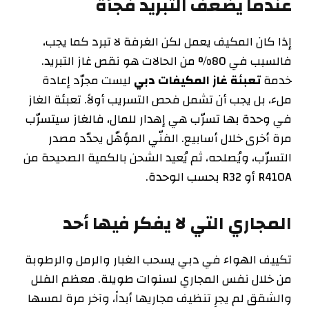
عندما يضعف التبريد فجأة
إذا كان المكيف يعمل لكن الغرفة لا تبرد كما يجب،
فالسبب في 80% من الحالات هو نقص غاز التبريد.
خدمة
تعبئة غاز المكيفات دبي
ليست مجرّد إعادة
ملء، بل يجب أن تشمل فحص التسريب أولاً. تعبئة الغاز
في وحدة بها تسرّب هي إهدار للمال، فالغاز سيتسرّب
مرة أخرى خلال أسابيع. الفنّي المؤهّل يحدّد مصدر
التسرّب، ويُصلحه، ثم يُعيد الشحن بالكمية الصحيحة من
R410A أو R32 بحسب الوحدة.
المجاري التي لا يفكر فيها أحد
تكييف الهواء في دبي يسحب الغبار والرمل والرطوبة
من خلال نفس المجاري لسنوات طويلة. معظم الفلل
والشقق لم يجرِ تنظيف مجاريها أبداً، وآخر مرة لمسها