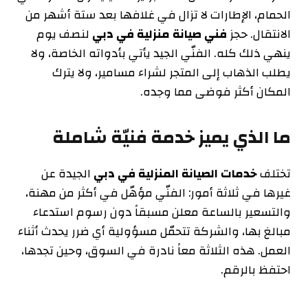
الحمام، الإطارات لا تزال في غلافها بعد ستة أشهر من
الانتقال. حجز
فني صيانة منزلية في دبي
لنصف يوم
ينهي ذلك كله. الفنّي الجيد يأتي بأدواته الخاصة، ولا
يطلب الذهاب إلى المتجر لشراء مسامير، ولا يترك
المكان أكثر فوضى مما وجده.
ما الذي يميز خدمة فنيّة شاملة
تختلف
خدمات الصيانة المنزلية في دبي
الجيدة عن
غيرها في ثلاثة أمور: الفنّي مؤهّل في أكثر من مهنة،
والتسعير بالساعة معلن مسبقاً دون رسوم استدعاء
مبالغ بها، والشركة تتحمّل مسؤولية أي ضرر يحدث أثناء
العمل. هذه الثلاثة معاً نادرة في السوق، وحين تجدها،
احتفظ بالرقم.