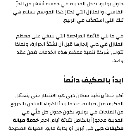
حلول يوليو، تدخل المدينة في خمسة أشهر من الحرّ
القاسي، والمنازل التي تجتاز هذا الموسم بسلام هي
تلك التي استعدّت في الربيع.
في ما يلي قائمة المراجعة التي ينبغي على معظم
المنازل في دبي إنجازها قبل أن تشتدّ الحرارة، ولماذا
تتولى شركة تنفيذ معظم هذه الخدمات ضمن عقد
واحد.
ابدأ بالمكيف دائماً
أكبر خطأ يرتكبه سكان دبي هو الانتظار حتى يتعطّل
المكيف قبل صيانته. عندما يبدأ الهواء الساخن بالخروج
من الفتحات في يوليو، يكون جدول كل فنّي في
المدينة محجوزاً بالكامل لثلاثة أيام. احجز
خدمة صيانة
مكيفات دبي
في أبريل أو بداية مايو. الصيانة الصحيحة