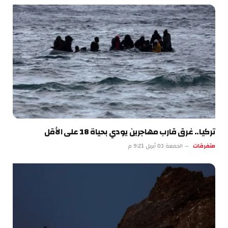
تركيا.. غرق قارب مهاجرين يودي بحياة 18 على الأقل
متفرقات
الجمعة 03 أبريل 9:21 م