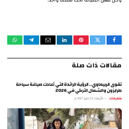
فيسبوك
تويتر
بينتيريست
لينكدإن
البريد
تيلقرام
واتساب
الإلكتروني
مقالات ذات صلة
تقوى الربيعاوي.. الرؤية الرائدة التي أعادت صياغة سياحة
طرابزون والشمال التركي في 2026
متفرقات
الأربعاء 13 مايو 4:17 م