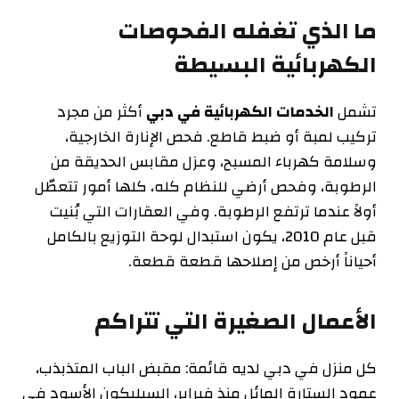
ما الذي تغفله الفحوصات
الكهربائية البسيطة
تشمل
الخدمات الكهربائية في دبي
أكثر من مجرد
تركيب لمبة أو ضبط قاطع. فحص الإنارة الخارجية،
وسلامة كهرباء المسبح، وعزل مقابس الحديقة من
الرطوبة، وفحص أرضي للنظام كله، كلها أمور تتعطّل
أولاً عندما ترتفع الرطوبة. وفي العقارات التي بُنيت
قبل عام 2010، يكون استبدال لوحة التوزيع بالكامل
أحياناً أرخص من إصلاحها قطعة قطعة.
الأعمال الصغيرة التي تتراكم
كل منزل في دبي لديه قائمة: مقبض الباب المتذبذب،
عمود الستارة المائل منذ فبراير، السيليكون الأسود في