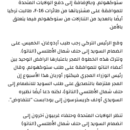
ستوكهولم. وبالإضافة إلى دفع الولايات المتحدة
للموافقة على مشترياتها من طائرات F-16، طالبت تركيا
أيضًا بالعديد من التنازلات من ستوكهولم فيما يتعلق
بالأمن.
وقع الرئيس التركي رجب طيب أردوغان، الخميس، على
انضمام السويد إلى حلف شمال الأطلسي (الناتو).
وتترك هذه الخطوة المجر باعتبارها الرافض الوحيد بين
أعضاء الناتو للموافقة على طلب ستوكهولم. وقال
رئيس الوزراء المجري فيكتور أوربان هذا الأسبوع إن
المجر ملتزمة بالتصديق على طلب السويد للانضمام إلى
حلف شمال الأطلسي (الناتو)، لكنه دعا أيضًا نظيره
السويدي أولف كريسترسون إلى بودابست “للتفاوض”.
تنظر الولايات المتحدة وحلفاء غربيون آخرون إلى
انضمام السويد إلى حلف شمال الأطلسي (الناتو)