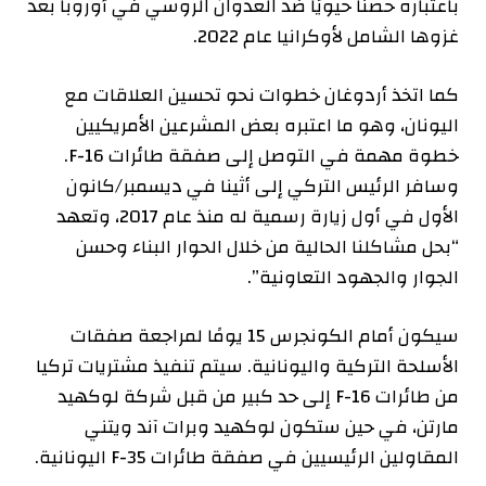
باعتباره حصنًا حيويًا ضد العدوان الروسي في أوروبا بعد
غزوها الشامل لأوكرانيا عام 2022.
كما اتخذ أردوغان خطوات نحو تحسين العلاقات مع
اليونان، وهو ما اعتبره بعض المشرعين الأمريكيين
خطوة مهمة في التوصل إلى صفقة طائرات F-16.
وسافر الرئيس التركي إلى أثينا في ديسمبر/كانون
الأول في أول زيارة رسمية له منذ عام 2017، وتعهد
“بحل مشاكلنا الحالية من خلال الحوار البناء وحسن
الجوار والجهود التعاونية”.
سيكون أمام الكونجرس 15 يومًا لمراجعة صفقات
الأسلحة التركية واليونانية. سيتم تنفيذ مشتريات تركيا
من طائرات F-16 إلى حد كبير من قبل شركة لوكهيد
مارتن، في حين ستكون لوكهيد وبرات آند ويتني
المقاولين الرئيسيين في صفقة طائرات F-35 اليونانية.