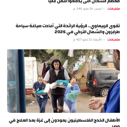
معظم السكان حتى يدفعوا الثمن غالياً
متفرقات
السبت 16 مايو 3:40 م
تقوى الربيعاوي.. الرؤية الرائدة التي أعادت صياغة سياحة
طرابزون والشمال التركي في 2026
متفرقات
الأربعاء 13 مايو 4:17 م
الأطفال الخدج الفلسطينيون يعودون إلى غزة بعد العلاج في
مصر