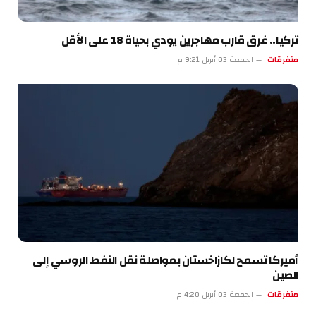
تركيا.. غرق قارب مهاجرين يودي بحياة 18 على الأقل
متفرقات
الجمعة 03 أبريل 9:21 م
أميركا تسمح لكازاخستان بمواصلة نقل النفط الروسي إلى
الصين
متفرقات
الجمعة 03 أبريل 4:20 م