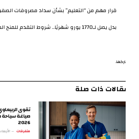
قرار مهم من “التعليم” بشأن سداد مصروفات الصفوف الأولى 
بدل يصل لـ1770 يورو شهريًا.. شروط التقدم للمنح المصرية الفرنسية لطلاب الدكتوراه
ركها.
ف
قالات ذات صلة
تقوى الربيعاوي.. الرؤي
صياغة سياحة طرابزون
2026
متفرقات
الأربعاء 13 مايو 4:17 م