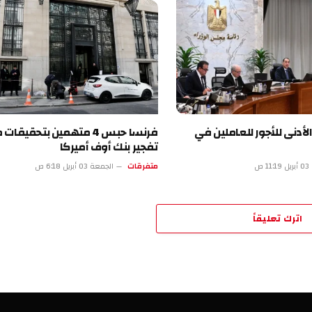
للأجور للعاملين في
فرنسا حبس 4 متهمين بتحقيقات محاولة
تفجير بنك أوف أميركا
متفرقات
الجمعة 03 أبريل 6:18 ص
تعليقاً