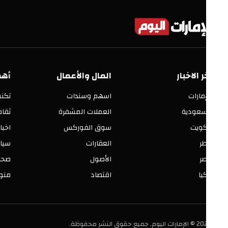
ر الاخبار
المال والأعمال
أهم الأق
إمارات
اسهم وسندات
تكنولوجيا
سعودية
العملات المشفرة
ثقافة وفنو
كويت
سوق الفوركس
اخبار العالم
ر
العقارات
سياسة ومح
ر
الأصول
صحة وجمال
يا
اقتصاد
منوعات
ليوم. جميع حقوق النشر محفوظة.