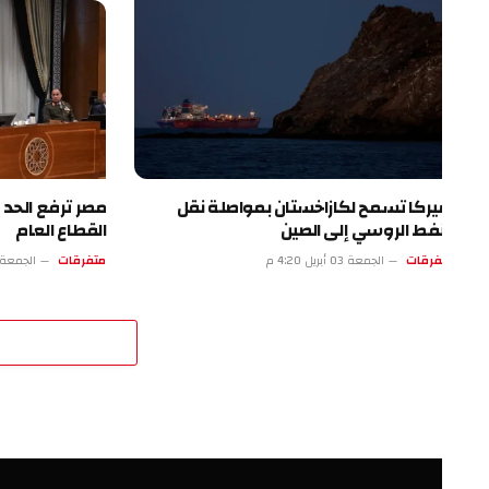
يركا تسمح لكازاخستان بمواصلة نقل
مصر ترفع الحد الأدنى 
نفط الروسي إلى الصين
القطاع العام
فرقات
الجمعة 03 أبريل 4:20 م
متفرقات
الجمعة 03 أبريل 11:19 ص
اترك 