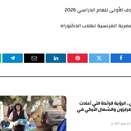
للعام الدراسي 2026
يسبوك
تويتر
بينتيريست
لينكدإن
البريد
تيلقرام
وا
الإلكتروني
ة الرائدة التي أعادت
 والشمال التركي في