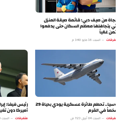
نجاة من صيف دبي: قائمة صيانة المنزل
تي يتجاهلها معظم السكان حتى يدفعوا
ثمن غالياً
فرقات
السبت 16 مايو 3:40 م
روسيا.. تحطم طائرة عسكرية يودي بحياة 29
رئيس فيفا: إيران ست
صاً في القرم
أميركا دون تغيير
فرقات
السبت 04 أبريل 7:23 ص
متفرقات
السبت 04 أبريل 2:22 ص