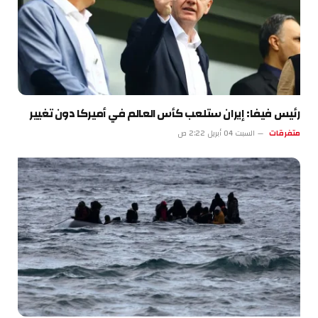
رئيس فيفا: إيران ستلعب كأس العالم في أميركا دون تغيير
متفرقات
السبت 04 أبريل 2:22 ص