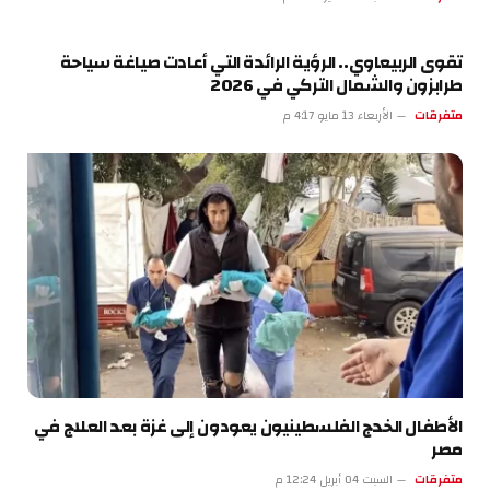
تقوى الربيعاوي.. الرؤية الرائدة التي أعادت صياغة سياحة
طرابزون والشمال التركي في 2026
متفرقات
الأربعاء 13 مايو 4:17 م
الأطفال الخدج الفلسطينيون يعودون إلى غزة بعد العلاج في
مصر
متفرقات
السبت 04 أبريل 12:24 م