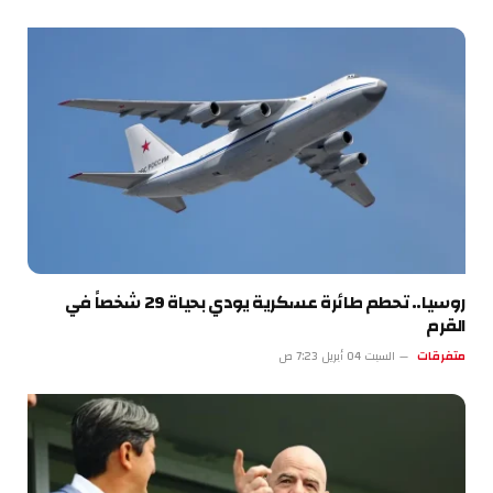
روسيا.. تحطم طائرة عسكرية يودي بحياة 29 شخصاً في
القرم
متفرقات
السبت 04 أبريل 7:23 ص