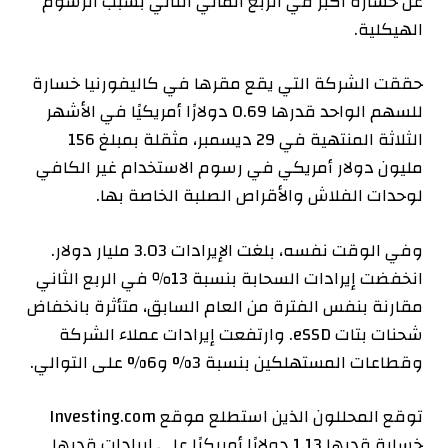
عن خسارة أكبر في الربع المالي الثاني بسبب الرسوم
الهيكلية.
حققت الشركة التي يقع مقرها في كاليفورنيا خسارة
للسهم الواحد قدرها 0.69 دولارًا أمريكيًا في الأشهر
الثلاثة المنتهية في 29 ديسمبر، مثقلة بمبلغ 156
مليون دولار أمريكي في رسوم الاستخدام غير الكافي
لوحدات الفلاش والأقراص الصلبة الخاصة بها.
وفي الوقت نفسه، بلغت الإيرادات 3.03 مليار دولار.
انخفضت إيرادات السحابة بنسبة 13٪ في الربع الثاني
مقارنة بنفس الفترة من العام السابق، متأثرة بانخفاض
شحنات بتات eSSD. وارتفعت إيرادات عملاء الشركة
وقطاعات المستهلكين بنسبة 3% و6% على التوالي.
توقع المحللون الذين استطلع موقع Investing.com
خسارة قدرها 1.13 دولارًا أمريكيًا على إيرادات قدرها