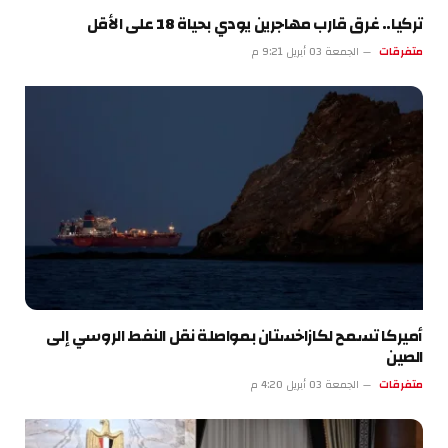
تركيا.. غرق قارب مهاجرين يودي بحياة 18 على الأقل
متفرقات
الجمعة 03 أبريل 9:21 م
أميركا تسمح لكازاخستان بمواصلة نقل النفط الروسي إلى
الصين
متفرقات
الجمعة 03 أبريل 4:20 م