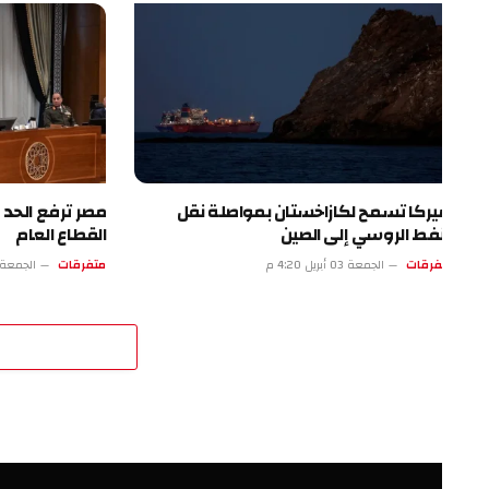
يركا تسمح لكازاخستان بمواصلة نقل
مصر ترفع الحد الأدنى 
نفط الروسي إلى الصين
القطاع العام
فرقات
الجمعة 03 أبريل 4:20 م
متفرقات
الجمعة 03 أبريل 11:19 ص
اترك 