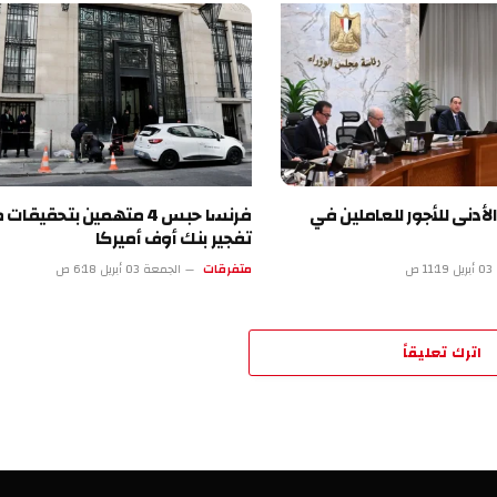
للأجور للعاملين في
فرنسا حبس 4 متهمين بتحقيقات محاولة
تفجير بنك أوف أميركا
متفرقات
الجمعة 03 أبريل 6:18 ص
تعليقاً