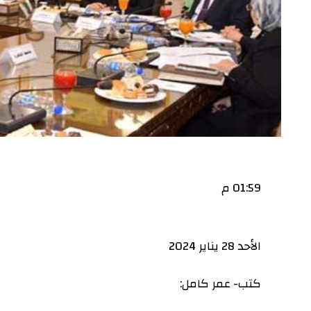
01:59 م
الأحد 28 يناير 2024
كتب- عمر كامل: