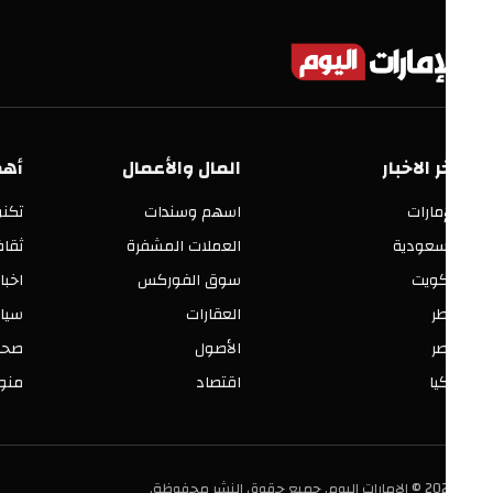
ر الاخبار
المال والأعمال
أهم الأق
إمارات
اسهم وسندات
تكنولوجيا
سعودية
العملات المشفرة
ثقافة وفنو
كويت
سوق الفوركس
اخبار العالم
ر
العقارات
سياسة ومح
ر
الأصول
صحة وجمال
يا
اقتصاد
منوعات
ليوم. جميع حقوق النشر محفوظة.