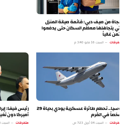
نجاة من صيف دبي: قائمة صيانة المنزل
تي يتجاهلها معظم السكان حتى يدفعوا
ثمن غالياً
فرقات
السبت 16 مايو 3:40 م
روسيا.. تحطم طائرة عسكرية يودي بحياة 29
رئيس فيفا: إيران ست
صاً في القرم
أميركا دون تغيير
فرقات
السبت 04 أبريل 7:23 ص
متفرقات
السبت 04 أبريل 2:22 ص