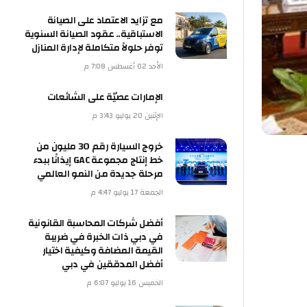
مع تزايد الاعتماد على الصيانة
الاستباقية.. عقود الصيانة السنوية
توفر حلولاً متكاملة لإدارة المنازل
الأحد 02 أغسطس 7:08 م
الإمارات عصيّة على الشائعات
الإثنين 20 يوليو 3:43 م
خروج السيارة رقم 30 مليون من
خط إنتاج مجموعة GAC إيذانًا ببدء
مرحلة جديدة من النمو العالمي
الجمعة 17 يوليو 4:47 م
أفضل شركات المحاسبة القانونية
في دبي ذات الخبرة في ضريبة
القيمة المضافة وكيفية اختيار
أفضل المدققين في دبي
الخميس 16 يوليو 6:07 م