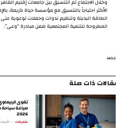
وخلال الاجتماع تم التنسيق بين جامعات إقليم القاهرة الك
الأكثر احتياجاً بالتنسيق مع مؤسسة حياة كريمة، بالإضاف
الطاقة البديلة وتنظيم ندوات وحملات توعوية على هامش 
المطروحة للتنمية المجتمعية ضمن مبادرة “وعى”.
ركها.
ف
قالات ذات صلة
تقوى الربيعاوي.. الرؤي
صياغة سياحة طرابزون
2026
متفرقات
الأربعاء 13 مايو 4:17 م