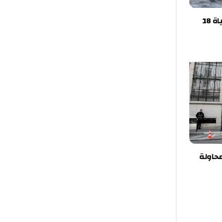
تركيا.. غرق قارب مهاجرين يودي بحياة 18
ت محاولة