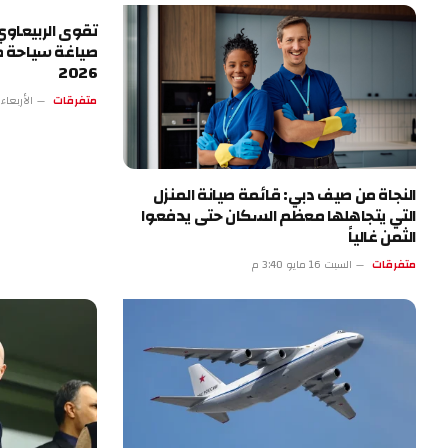
تقوى الربيعاوي.
صياغة سياحة ط
2026
متفرقات
الأربعاء 13 مايو 4:17 
النجاة من صيف دبي: قائمة صيانة المنزل
التي يتجاهلها معظم السكان حتى يدفعوا
الثمن غالياً
متفرقات
السبت 16 مايو 3:40 م