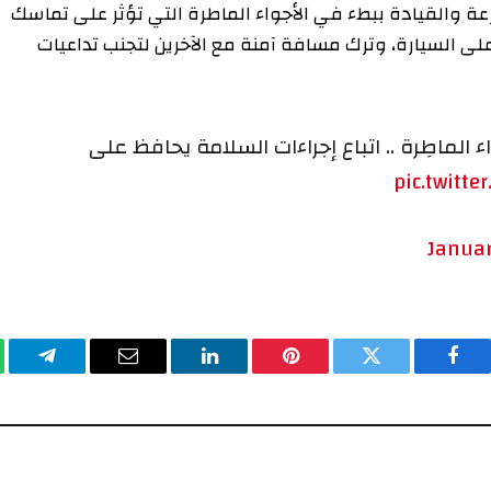
عة والقيادة ببطء في الأجواء الماطرة التي تؤثر على تماسك
ى السيارة، وترك مسافة آمنة مع الآخرين لتجنب تداعيات
 الماطِرة .. اتباع إجراءات السلامة يحافظ على
pic.twitte
Januar
فيسبوك
تويتر
بينتيريست
لينكدإن
البريد
تيلقرا
الإلكتروني