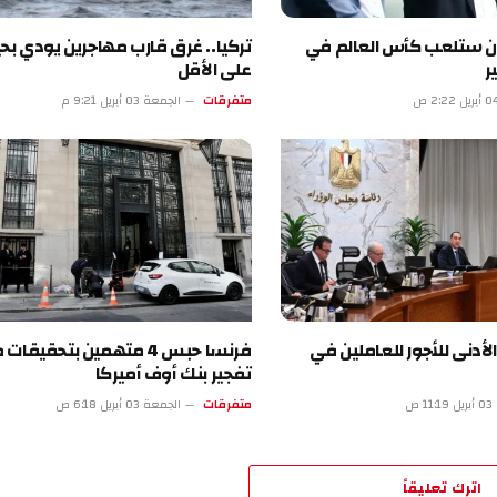
ران ستلعب كأس العالم في
ر
على الأقل
متفرقات
الجمعة 03 أبريل 9:21 م
لأدنى للأجور للعاملين في
فرنسا حبس 4 متهمين بتحقيقا
تفجير بنك أوف أميركا
 ص
متفرقات
الجمعة 03 أبريل 6:18 ص
اترك تعليقاً