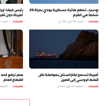
روسيا.. تحطم طائرة عسكرية يودي بحياة 29
رئيس فيفا: إي
شخصاً في القرم
أميركا دون تغيي
متفرقات
السبت 04 أبريل 7:23 ص
متفرقات
السبت 04 أبريل 2:22 ص
أميركا تسمح لكازاخستان بمواصلة نقل
مصر ترفع الحد ا
النفط الروسي إلى الصين
القطاع العام
متفرقات
الجمعة 03 أبريل 4:20 م
متفرقات
الجمعة 03 أبريل 11:19