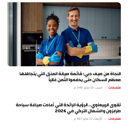
النجاة من صيف دبي: قائمة صيانة المنزل التي يتجاهلها
معظم السكان حتى يدفعوا الثمن غالياً
متفرقات
السبت 16 مايو 3:40 م
تقوى الربيعاوي.. الرؤية الرائدة التي أعادت صياغة سياحة
طرابزون والشمال التركي في 2026
متفرقات
الأربعاء 13 مايو 4:17 م