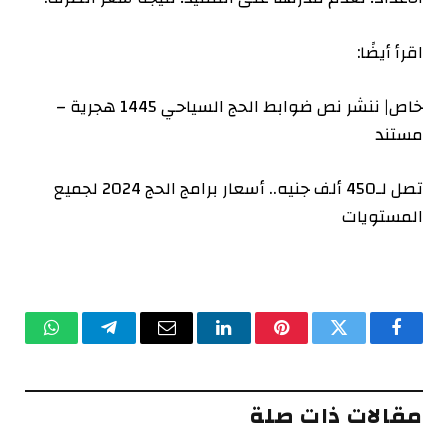
اقرأ أيضًا:
خاص| ننشر نص ضوابط الحج السياحي 1445 هجرية –
مستند
تصل لـ450 ألف جنيه.. أسعار برامج الحج 2024 لجميع
المستويات
فيسبوك
تويتر
بينتيريست
لينكدإن
البريد
تيلقرام
واتساب
الإلكتروني
مقالات ذات صلة