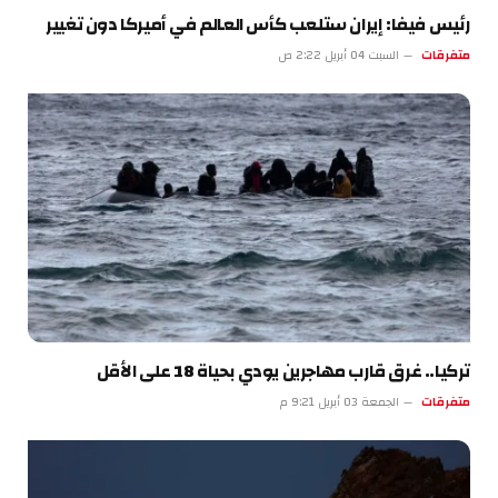
رئيس فيفا: إيران ستلعب كأس العالم في أميركا دون تغيير
متفرقات
السبت 04 أبريل 2:22 ص
تركيا.. غرق قارب مهاجرين يودي بحياة 18 على الأقل
متفرقات
الجمعة 03 أبريل 9:21 م