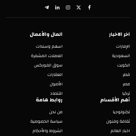
X
فيسبوك
الانستغرام
لينكدإن
تيلقرام
(Twitter)
اخر الاخبار
المال والأعمال
الإمارات
اسهم وسندات
السعودية
العملات المشفرة
الكويت
سوق الفوركس
قطر
العقارات
مصر
الأصول
تركيا
اقتصاد
أهم الأقسام
روابط هامة
تكنولوجيا
من نحن
ثقافة وفنون
سياسة الخصوصية
اخبار العالم
الشروط والأحكام