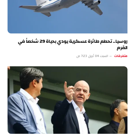
روسيا.. تحطم طائرة عسكرية يودي بحياة 29 شخصاً في
القرم
متفرقات
السبت 04 أبريل 7:23 ص