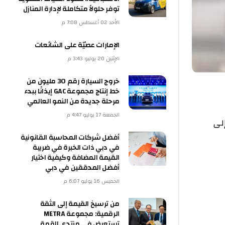
توفر حلولاً متكاملة لإدارة المنازل
الأحد 02 أغسطس 7:08 م
الإمارات عصيّة على الشائعات
الإثنين 20 يوليو 3:43 م
خروج السيارة رقم 30 مليون من
خط إنتاج مجموعة GAC إيذانًا ببدء
مرحلة جديدة من النمو العالمي
الجمعة 17 يوليو 4:47 م
أفضل شركات المحاسبة القانونية
في دبي ذات الخبرة في ضريبة
القيمة المضافة وكيفية اختيار
أفضل المدققين في دبي
الخميس 16 يوليو 6:07 م
من ترسيخ القيمة إلى الثقة
الرقمية: مجموعة METRA
تستعرض في منتدى القمة