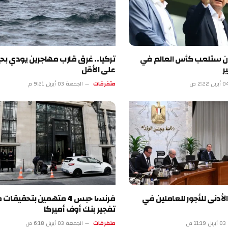
لعب كأس العالم في
تركيا.. غرق قارب مهاجرين يودي بحياة 18
على الأقل
متفرقات
الجمعة 03 أبريل 9:21 م
للأجور للعاملين في
فرنسا حبس 4 متهمين بتحقيقات محاولة
تفجير بنك أوف أميركا
متفرقات
الجمعة 03 أبريل 6:18 ص