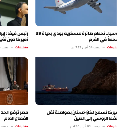
روسيا.. تحطم طائرة عسكرية يودي بحياة 29
رئيس فيفا: إيران ست
صاً في القرم
أميركا دون تغيير
فرقات
السبت 04 أبريل 7:23 ص
متفرقات
السبت 04 أبريل 2:22 ص
يركا تسمح لكازاخستان بمواصلة نقل
مصر ترفع الحد الأدنى 
نفط الروسي إلى الصين
القطاع العام
فرقات
الجمعة 03 أبريل 4:20 م
متفرقات
الجمعة 03 أبريل 11:19 ص