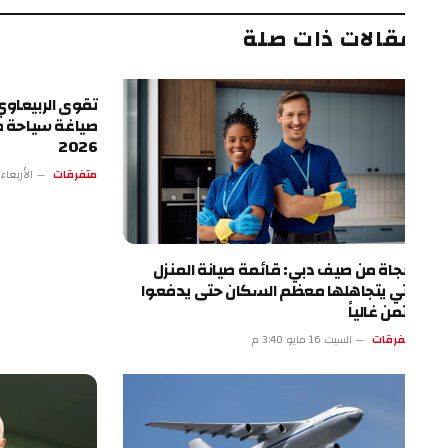
قالات ذات صلة
تقوى الربيعاوي.. الرؤي
صياغة سياحة طرابزون
2026
متفرقات
الأربعاء 13 مايو 4:17 م
نجاة من صيف دبي: قائمة صيانة المنزل
تي يتجاهلها معظم السكان حتى يدفعوا
ثمن غالياً
فرقات
السبت 16 مايو 3:40 م