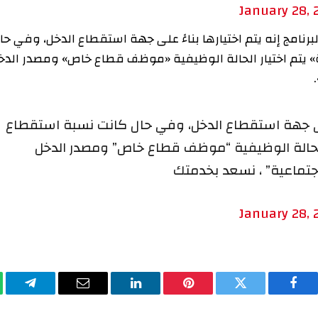
January
 إنه يتم اختيارها بناءً على جهة استقطاع الدخل، وفي حال
 اختيار الحالة الوظيفية «موظف قطاع خاص» ومصدر الدخل
 جهة استقطاع الدخل، وفي حال كانت نسبة استقطاع
الة الوظيفية “موظف قطاع خاص” ومصدر الدخل
ية” ، نسعد بخدمتك
January
يسبوك
تويتر
بينتيريست
لينكدإن
البريد
تيلقرام
وا
الإلكتروني