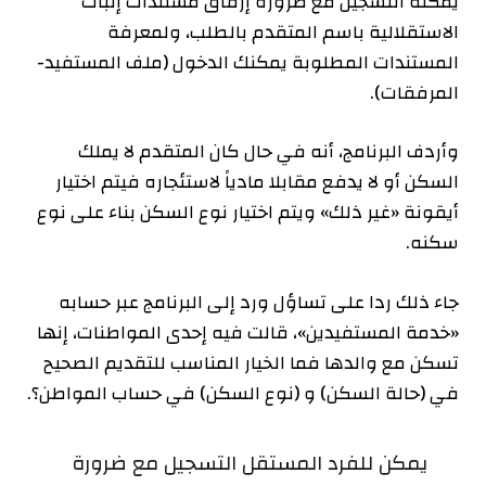
يمكنه التسجيل مع ضرورة إرفاق مستندات إثبات
الاستقلالية باسم المتقدم بالطلب، ولمعرفة
المستندات المطلوبة يمكنك الدخول (ملف المستفيد-
المرفقات).
وأردف البرنامج، أنه في حال كان المتقدم لا يملك
السكن أو لا يدفع مقابلا مادياً لاستئجاره فيتم اختيار
أيقونة «غير ذلك» ويتم اختيار نوع السكن بناء على نوع
سكنه.
جاء ذلك ردا على تساؤل ورد إلى البرنامج عبر حسابه
«خدمة المستفيدين»، قالت فيه إحدى المواطنات، إنها
تسكن مع والدها فما الخيار المناسب للتقديم الصحيح
في (حالة السكن) و (نوع السكن) في حساب المواطن؟.
يمكن للفرد المستقل التسجيل مع ضرورة