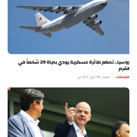
روسيا.. تحطم طائرة عسكرية يودي بحياة 29 شخصاً في
القرم
متفرقات
السبت 04 أبريل 7:23 ص