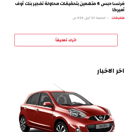
فرنسا حبس 4 متهمين بتحقيقات محاولة تفجير بنك أوف
أميركا
متفرقات
الجمعة 03 أبريل 6:18 ص
اترك تعليقاً
اخر الاخبار