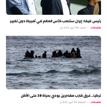
رئيس فيفا: إيران ستلعب كأس العالم في أميركا دون تغيير
متفرقات
السبت 04 أبريل 2:22 ص
تركيا.. غرق قارب مهاجرين يودي بحياة 18 على الأقل
متفرقات
الجمعة 03 أبريل 9:21 م