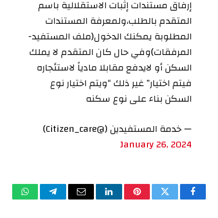
إرفاق مستندات إثبات الاستقلالية باسم
المتقدم بالطلب،ولمعرفة المستندات
المطلوبة يمكنك الدخول(ملف المستفيد-
المرفقات)وفي حال كان المتقدم لا يملك
السكن أو لايدفع مقابلا مادياً لاستئجاره
فيتم اختيار” غير ذلك “ويتم اختيار نوع
السكن بناء على نوع سكنه
— خدمة المستفيدين (@Citizen_care)
January 26, 2024
فيسبوك
تويتر
بينتيريست
لينكدإن
البريد
تيلقرام
واتساب
الإلكتروني