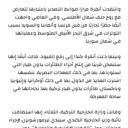
وانتقدت أنقرة مرارا ضوابط التصدير باعتبارها تتعارض
مع روح حلف شمال الأطلسي. وفي الماضي واجهت
أيضًا حظرًا تجاريًا من قبل فرنسا وألمانيا والسويد بسبب
التوترات في شرق البحر الأبيض المتوسط ​​وعملياتها
في شمال سوريا.
وبينما دعت أنقرة كندا إلى رفع القيود، قالت أيضًا إنها
ستتمكن قريبًا من إنتاج أجزاء الطائرات بدون طيار التي
تستوردها، بما في ذلك المعدات البصرية، بنفسها.
اشترت العديد من الدول، بما في ذلك أوكرانيا وإثيوبيا
وباكستان، طائرات بدون طيار تركية بعد نجاحاتها في
ساحة المعركة.
وقالت وزارة الخارجية التركية، الثلاثاء، إنها استضافت
نائبة وزير الخارجية الكندي، سيندي تيرمورشويزن، لإجراء
محادثات حول “القضايا الإقليمية والدولية”، دون