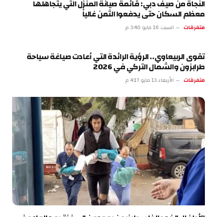
النجاة من صيف دبي: قائمة صيانة المنزل التي يتجاهلها
معظم السكان حتى يدفعوا الثمن غالياً
متفرقات
السبت 16 مايو 3:40 م
تقوى الربيعاوي.. الرؤية الرائدة التي أعادت صياغة سياحة
طرابزون والشمال التركي في 2026
متفرقات
الأربعاء 13 مايو 4:17 م