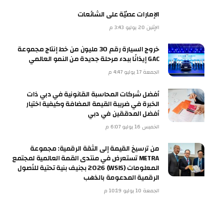
الإمارات عصيّة على الشائعات
الإثنين 20 يوليو 3:43 م
خروج السيارة رقم 30 مليون من خط إنتاج مجموعة
GAC إيذانًا ببدء مرحلة جديدة من النمو العالمي
الجمعة 17 يوليو 4:47 م
أفضل شركات المحاسبة القانونية في دبي ذات
الخبرة في ضريبة القيمة المضافة وكيفية اختيار
أفضل المدققين في دبي
الخميس 16 يوليو 6:07 م
من ترسيخ القيمة إلى الثقة الرقمية: مجموعة
METRA تستعرض في منتدى القمة العالمية لمجتمع
المعلومات (WSIS) 2026 بجنيف بنية تحتية للأصول
الرقمية المدعومة بالذهب
الجمعة 10 يوليو 10:19 م