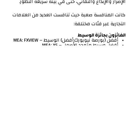
الإصرار والإبداع والتفاني، حتى في بيئة سريعة التطور.
كانت المنافسة صعبة حيث تنافست العديد من العلامات
التجارية عبر فئات مختلفة:
الفائزون بجائزة الوسيط
أفضل
(بورصة نيويورك:
أفضل
) الوسيط – MEA: FXVIEW
أفضل وسيط متعدد الأصول – MEA: XS
الوسيط الأكثر ثقة – MEA: EXNESS
أفضل فروق أسعار الفوركس – MEA: TRADING PRO
أفضل برنامج للIB/Affiliate – MEA: EXNESS
أفضل شروط التداول – MEA: XS
أفضل وسيط لعقود الفروقات – MEA: JUSTMARKETS
أفضل تجربة تداول – MEA: ONEPRO
أفضل وسيط ECN/STP – MEA: STARTRADER
أفضل وسيط جديد – MEA: DOTO
جائزة B2B
الفائزون
أفضل حل للدفع بالعملات المشفرة – MEA: FINRAX
أفضل بوابة دفع للعملات المشفرة – منطقة الشرق
الأوسط وأفريقيا: LetKNOW PAY
أفضل حل تجاري لشركة ALGO – MEA: CTRADER من
SPOTWARE