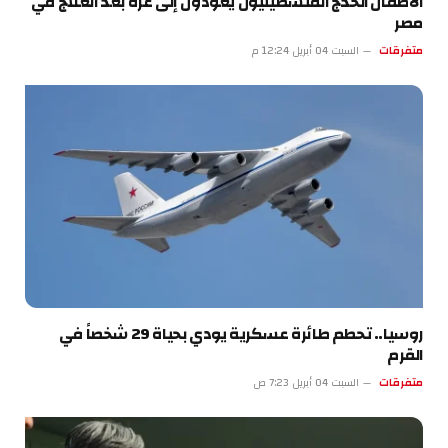
الأطفال الخدج الفلسطينيون يعودون إلى غزة بعد العلاج في
مصر
متفرقات
السبت 04 أبريل 12:24 م
روسيا.. تحطم طائرة عسكرية يودي بحياة 29 شخصاً في
القرم
متفرقات
السبت 04 أبريل 7:23 ص