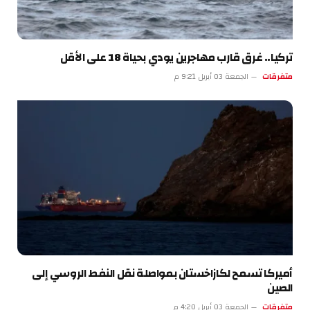
تركيا.. غرق قارب مهاجرين يودي بحياة 18 على الأقل
متفرقات
الجمعة 03 أبريل 9:21 م
أميركا تسمح لكازاخستان بمواصلة نقل النفط الروسي إلى
الصين
متفرقات
الجمعة 03 أبريل 4:20 م