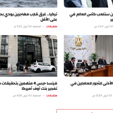
لعب كأس العالم في
تركيا.. غرق قارب مهاجرين يودي بحياة 18
على الأقل
متفرقات
الجمعة 03 أبريل 9:21 م
للأجور للعاملين في
فرنسا حبس 4 متهمين بتحقيقات محاولة
تفجير بنك أوف أميركا
متفرقات
الجمعة 03 أبريل 6:18 ص