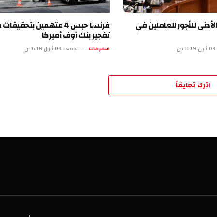
للأجور للعاملين في
فرنسا حبس 4 متهمين بتحقيقات محاولة
تفجير بنك أوف أميركا
متفرقات
الجمعة 03 أبريل 6:18 ص
تعليقاً