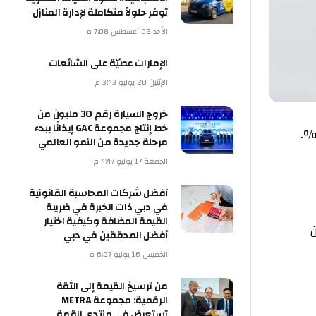
توفر حلولاً متكاملة لإدارة المنازل
الأحد 02 أغسطس 7:08 م
الإمارات عصيّة على الشائعات
الإثنين 20 يوليو 3:43 م
خروج السيارة رقم 30 مليون من
خط إنتاج مجموعة GAC إيذانًا ببدء
مرحلة جديدة من النمو العالمي
الجمعة 17 يوليو 4:47 م
أفضل شركات المحاسبة القانونية
في دبي ذات الخبرة في ضريبة
القيمة المضافة وكيفية اختيار
أفضل المدققين في دبي
الخميس 16 يوليو 6:07 م
من ترسيخ القيمة إلى الثقة
الرقمية: مجموعة METRA
تستعرض في منتدى القمة