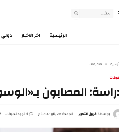
الرئيسية
اخر الاخبار
دولي
سي
ئيسية
متفرقات
»
فرقات
راسة: المصابون بـ«الوسواس
بواسطة
فريق التحرير
الجمعة 26 يناير 12:07 م
لا توجد تعليقات
2 دقائق