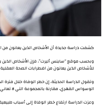
كشفت دراسة جديدة أن الأشخاص الذين يعانون من اضطراب ال
وبحسب موقع “ساينس أليرت”، فإن الأشخاص الذين يعانون 
للأشخاص الذين يعانون من اضطرابات الصحة العقلية الأخرى
الوسواس القهري، مقارنة بالمجموعة التي لا تعاني من 
وعزت الدراسة ارتفاع خطر الوفاة إلى أسباب طبيعية بنسبة 31 بالمائة، وأسباب غير طبيعية بنسبة 230 في الما