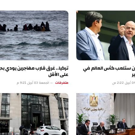
لعب كأس العالم في
تركيا.. غرق قارب مهاجرين يودي بحياة 18
على الأقل
متفرقات
الجمعة 03 أبريل 9:21 م