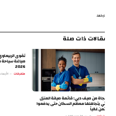
ركها.
ف
قالات ذات صلة
تقوى الربيعاوي.. الرؤي
صياغة سياحة طرابزون
2026
متفرقات
الأربعاء 13 مايو 4:17 م
نجاة من صيف دبي: قائمة صيانة المنزل
تي يتجاهلها معظم السكان حتى يدفعوا
ثمن غالياً