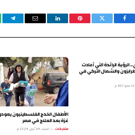
يسبوك
تويتر
بينتيريست
لينكدإن
البريد
تيلقرام
وا
الإلكتروني
ة الرائدة التي أعادت
 والشمال التركي في
الأطفال الخدج الفلسطينيون يعودون إلى
غزة بعد العلاج في مصر
متفرقات
السبت 04 أبريل 12:24 م