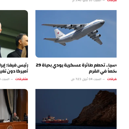
فرقات
السبت 16 مايو 3:40 م
روسيا.. تحطم طائرة عسكرية يودي بحياة 29
رئيس فيفا: إيران ست
صاً في القرم
أميركا دون تغيير
فرقات
السبت 04 أبريل 7:23 ص
متفرقات
السبت 04 أبريل 2:22 ص