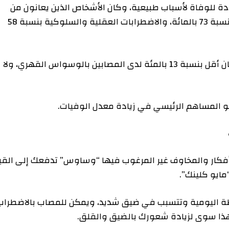
فاة لأسباب طبيعية، وكان الأشخاص الذين يعانون من
الوسواس القهري أكثر عرضة للإصابة بأمراض الرئة بنسبة 73 بالمائة، والاضطرابات العقلية والسلوكية بنسبة 58
وبحسب الدراسة، فإن خطر الوفاة بسبب السرطان كان أقل بنسبة 13 بالمئة لدى المصابين بالوسواس القهري، ولا
لمساهم الرئيسي في زيادة معدل الوفيات.
ري “OCD” بنمط من الأفكار والمخاوف غير المرغوب فيها “وساوس” تدفعك إلى القيام
لينك”.
ومية وتتسبب في ضيق شديد، ويمكن للمصاب بالاضطراب
وى لزيادة شعورك بالضيق والقلق.