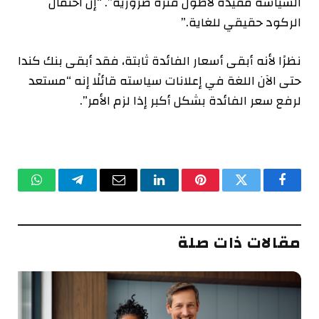
السياسة مقيدة لأطول فترة ضرورية”. “إن احتمال
الركود حقيقي للغاية.”
نظرًا لأنه أبقى أسعار الفائدة ثابتة، فقد أبقى بنك كندا
حتى الآن اللغة في إعلانات سياسته قائلًا إنه “مستعد
لرفع سعر الفائدة بشكل أكبر إذا لزم الأمر”.
فيسبوك
تويتر
بينتيريست
لينكدإن
البريد
تيلقرام
واتساب
الإلكتروني
مقالات ذات صلة