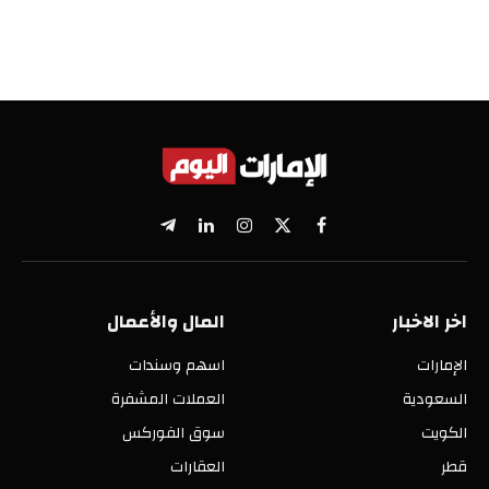
X
فيسبوك
الانستغرام
لينكدإن
تيلقرام
(Twitter)
اخر الاخبار
المال والأعمال
الإمارات
اسهم وسندات
السعودية
العملات المشفرة
الكويت
سوق الفوركس
قطر
العقارات