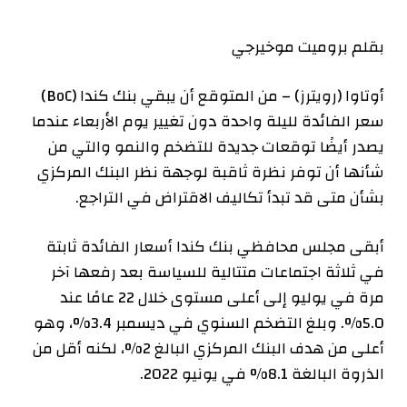
بقلم بروميت موخيرجي
أوتاوا (رويترز) – من المتوقع أن يبقي بنك كندا (BoC)
سعر الفائدة لليلة واحدة دون تغيير يوم الأربعاء عندما
يصدر أيضًا توقعات جديدة للتضخم والنمو والتي من
شأنها أن توفر نظرة ثاقبة لوجهة نظر البنك المركزي
بشأن متى قد تبدأ تكاليف الاقتراض في التراجع.
أبقى مجلس محافظي بنك كندا أسعار الفائدة ثابتة
في ثلاثة اجتماعات متتالية للسياسة بعد رفعها آخر
مرة في يوليو إلى أعلى مستوى خلال 22 عامًا عند
5.0%. وبلغ التضخم السنوي في ديسمبر 3.4%، وهو
أعلى من هدف البنك المركزي البالغ 2%، لكنه أقل من
الذروة البالغة 8.1% في يونيو 2022.