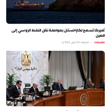
أميركا تسمح لكازاخستان بمواصلة نقل النفط الروسي إلى
الصين
متفرقات
الجمعة 03 أبريل 4:20 م