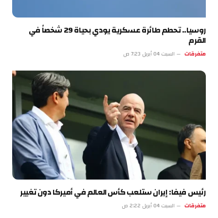
روسيا.. تحطم طائرة عسكرية يودي بحياة 29 شخصاً في
القرم
متفرقات
السبت 04 أبريل 7:23 ص
رئيس فيفا: إيران ستلعب كأس العالم في أميركا دون تغيير
متفرقات
السبت 04 أبريل 2:22 ص