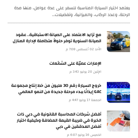
يعتمد اختيار السيارة المناسبة للسفر على عدة عوامل، منها مدة
الرحلة، وعدد الركاب، والميزانية، وتفضيلات…
مع تزايد الاعتماد على الصيانة الاستباقية.. عقود
الصيانة السنوية توفر حلولاً متكاملة لإدارة المنازل
الأحد 02 أغسطس 7:08 م
الإمارات عصيّة على الشائعات
الإثنين 20 يوليو 3:43 م
خروج السيارة رقم 30 مليون من خط إنتاج مجموعة
GAC إيذانًا ببدء مرحلة جديدة من النمو العالمي
الجمعة 17 يوليو 4:47 م
أفضل شركات المحاسبة القانونية في دبي ذات
الخبرة في ضريبة القيمة المضافة وكيفية اختيار
أفضل المدققين في دبي
الخميس 16 يوليو 6:07 م