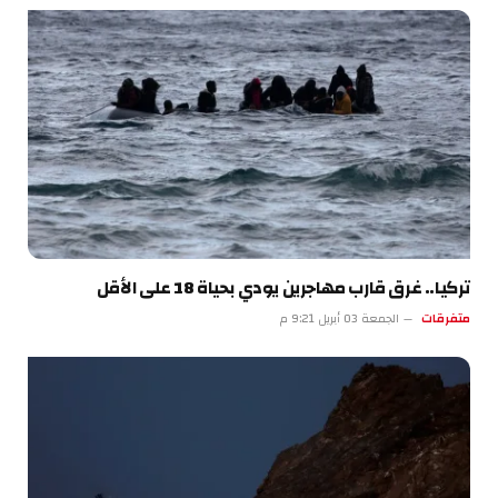
تركيا.. غرق قارب مهاجرين يودي بحياة 18 على الأقل
متفرقات
الجمعة 03 أبريل 9:21 م