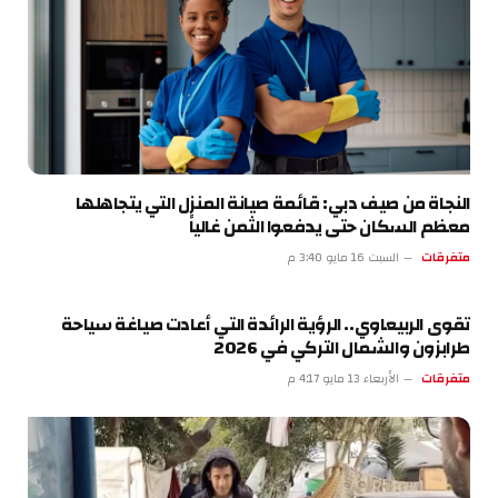
النجاة من صيف دبي: قائمة صيانة المنزل التي يتجاهلها
معظم السكان حتى يدفعوا الثمن غالياً
متفرقات
السبت 16 مايو 3:40 م
تقوى الربيعاوي.. الرؤية الرائدة التي أعادت صياغة سياحة
طرابزون والشمال التركي في 2026
متفرقات
الأربعاء 13 مايو 4:17 م