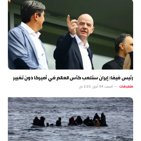
رئيس فيفا: إيران ستلعب كأس العالم في أميركا دون تغيير
متفرقات
السبت 04 أبريل 2:22 ص