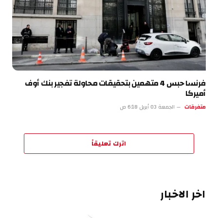
فرنسا حبس 4 متهمين بتحقيقات محاولة تفجير بنك أوف
أميركا
متفرقات
الجمعة 03 أبريل 6:18 ص
اترك تعليقاً
اخر الاخبار