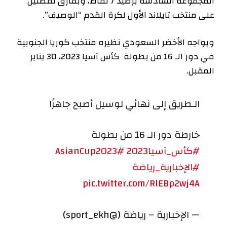
المجموعة السادسة برصيد 7 نقاط، وبفارق نقطتين
على منتخب تايلاند الأول لكرة القدم “الوصيف”.
ويواجه الأخضر السعودي نظيره منتخب كوريا الجنوبية
في دور الـ 16 من بطولة كأس آسيا 2023، 30 يناير
المقبل.
الـطريق إلى نهائي لوسيل أصبح جاهزًا
خارطة دور الـ 16 من بطولة
#كأس_آسيا2023
#AsianCup2023
#الإخبارية_رياضة
pic.twitter.com/RlEBp2wj4A
— الإخبارية – رياضة (@sport_ekh)