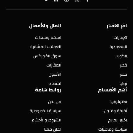
X
فيسبوك
الانستغرام
لينكدإن
تيلقرام
(Twitter)
اخر الاخبار
المال والأعمال
الإمارات
اسهم وسندات
السعودية
العملات المشفرة
الكويت
سوق الفوركس
قطر
العقارات
مصر
الأصول
تركيا
اقتصاد
أهم الأقسام
روابط هامة
تكنولوجيا
من نحن
ثقافة وفنون
سياسة الخصوصية
اخبار العالم
الشروط والأحكام
سياسة ومحليات
اعلن معنا