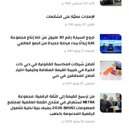
الأحد 02 أغسطس 7:08 م
الإمارات عصيّة على الشائعات
الإثنين 20 يوليو 3:43 م
خروج السيارة رقم 30 مليون من خط إنتاج مجموعة
GAC إيذانًا ببدء مرحلة جديدة من النمو العالمي
الجمعة 17 يوليو 4:47 م
أفضل شركات المحاسبة القانونية في دبي ذات
الخبرة في ضريبة القيمة المضافة وكيفية اختيار
أفضل المدققين في دبي
الخميس 16 يوليو 6:07 م
من ترسيخ القيمة إلى الثقة الرقمية: مجموعة
METRA تستعرض في منتدى القمة العالمية لمجتمع
المعلومات (WSIS) 2026 بجنيف بنية تحتية للأصول
الرقمية المدعومة بالذهب
الجمعة 10 يوليو 10:19 م