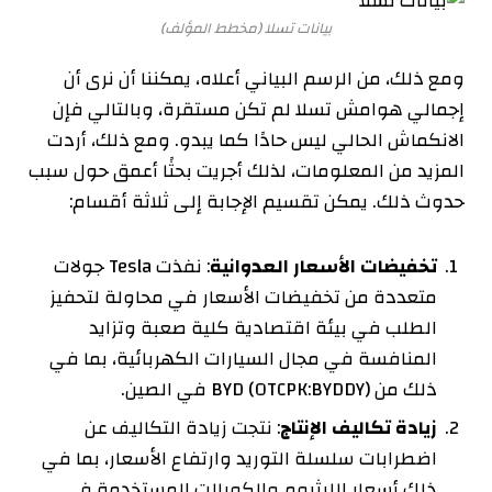
بيانات تسلا
(مخطط المؤلف)
ومع ذلك، من الرسم البياني أعلاه، يمكننا أن نرى أن
إجمالي هوامش تسلا لم تكن مستقرة، وبالتالي فإن
الانكماش الحالي ليس حادًا كما يبدو. ومع ذلك، أردت
المزيد من المعلومات، لذلك أجريت بحثًا أعمق حول سبب
حدوث ذلك. يمكن تقسيم الإجابة إلى ثلاثة أقسام:
تخفيضات الأسعار العدوانية
: نفذت Tesla جولات
متعددة من تخفيضات الأسعار في محاولة لتحفيز
الطلب في بيئة اقتصادية كلية صعبة وتزايد
المنافسة في مجال السيارات الكهربائية، بما في
ذلك من BYD (OTCPK:BYDDY) في الصين.
زيادة تكاليف الإنتاج
: نتجت زيادة التكاليف عن
اضطرابات سلسلة التوريد وارتفاع الأسعار، بما في
ذلك أسعار الليثيوم والكوبالت المستخدمة في