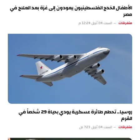
الأطفال الخدج الفلسطينيون يعودون إلى غزة بعد العلاج في
مصر
متفرقات
السبت 04 أبريل 12:24 م
روسيا.. تحطم طائرة عسكرية يودي بحياة 29 شخصاً في
القرم
متفرقات
السبت 04 أبريل 7:23 ص