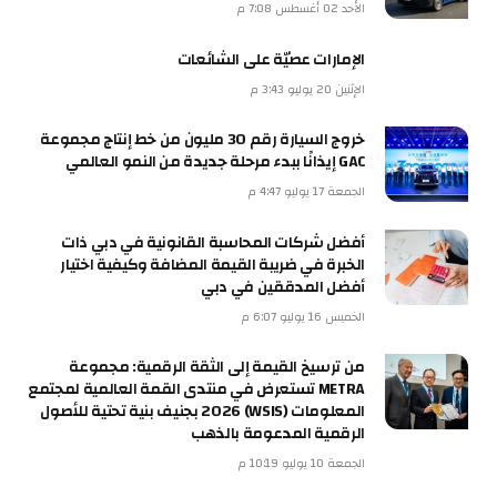
الأحد 02 أغسطس 7:08 م
الإمارات عصيّة على الشائعات
الإثنين 20 يوليو 3:43 م
خروج السيارة رقم 30 مليون من خط إنتاج مجموعة
GAC إيذانًا ببدء مرحلة جديدة من النمو العالمي
الجمعة 17 يوليو 4:47 م
أفضل شركات المحاسبة القانونية في دبي ذات
الخبرة في ضريبة القيمة المضافة وكيفية اختيار
أفضل المدققين في دبي
الخميس 16 يوليو 6:07 م
من ترسيخ القيمة إلى الثقة الرقمية: مجموعة
METRA تستعرض في منتدى القمة العالمية لمجتمع
المعلومات (WSIS) 2026 بجنيف بنية تحتية للأصول
الرقمية المدعومة بالذهب
الجمعة 10 يوليو 10:19 م