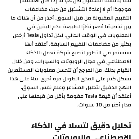
مما يناقشه المحللون الآن هو ما إذا كان الاستثمار
موجودًا أم لا
إعادة التشكيل من حيث مضاعفات
التقييم المقبولة من قبل السوق. أحذر من أن هناك ما
يبرر تخصيصًا أصغر نظرًا لطبيعة عدم اليقين في
المعنويات في الوقت الحالي، لكن تداول Tesla أرخص
بكثير من مضاعفات التقييم السابقة. أعتقد أنها
ستستمر في التطور لتصبح شركة تعمل بالذكاء
الاصطناعي في مجال الروبوتات والسيارات، ومن خلال
القيام بذلك، من المرجح أن تتحسن معنويات المستثمرين
بشكل كبير على المدى الطويل مرة أخرى. بناءً على هذا
النهج الدقيق لتحليل المشاعر وعلم نفس السوق،
أعتقد أن قيمة Tesla مقومة بأقل من قيمتها على
مدار أكثر من 10 سنوات.
تحليل دقيق لتسلا
في الذكاء
الاصطناعي والروبوتات