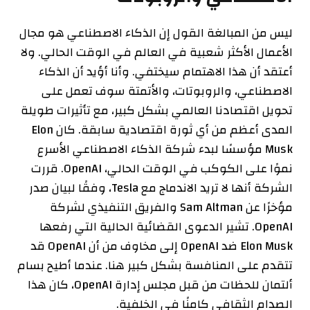
ليس من المبالغة القول إن الذكاء الاصطناعي هو مجال
الأعمال الأكثر شعبية في العالم في الوقت الحالي. ولا
أعتقد أن هذا الاهتمام سيختفي. وأنا أؤيد أن الذكاء
الاصطناعي، والروبوتات، والأتمتة سوف تعمل على
تحويل اقتصادنا العالمي بشكل كبير، مع تأثيرات طويلة
المدى أعظم من أي ثورة اقتصادية سابقة. كان Elon
Musk مؤسسًا لبدء شركة الذكاء الاصطناعي الأسرع
نموًا على الكوكب في الوقت الحالي، OpenAI. قررت
الشركة أنها لا تريد الاندماج مع Tesla، وفقًا لبيان صدر
مؤخرًا عن Sam Altman والفريق التنفيذي لشركة
OpenAI. تشير الدعوى القضائية الحالية التي رفعها
Elon Musk ضد OpenAI إلى مخاوف من أن OpenAI قد
تتقدم على المنافسة بشكل كبير هنا. عندما أطيح بسام
ألتمان للحظات من قبل مجلس إدارة OpenAI، كان هذا
الصدام الثقافي كامنًا في الخلفية.