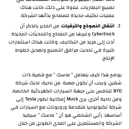
تصنيع البطاريات. علاوة على ذلك، كانت هناك
عمليات تكثيف جديدة للمصانع بدأتها الشركة.
انتقال النموذج والترقيات
: من الجدير بالذكر أن
Cybertruck وغيرها من النماذج والتحديثات الجديدة
أدت إلى مزيد من التكاليف. وكانت هناك استثمارات
كبيرة في تحديث مرافق التصنيع وتعديل خطوط
الإنتاج.
يوضح هذا كيف يتعامل ” ماسك ” مع قضية ذات
شقين، ويجب أن تكون صعبة. من ناحية، لديك شركة
BYD تتنافس على جبهة السيارات الكهربائية الخالصة،
ومن ناحية أخرى، يرى Musk إمكانية تطور Tesla إلى
شركة تكنولوجيا متقدمة وروبوتات مع السيارات في
أساسها. رأيي الشخصي هو أن ” ماسك ” سيفيد
الشركة والمستثمرين على المدى الطويل من خلال