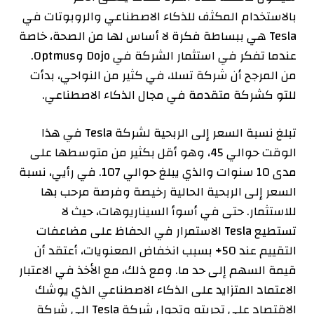
بالاستخدام المكثف للذكاء الاصطناعي والروبوتات في
Tesla هي ببساطة فكرة لا أساس لها من الصحة، خاصة
عندما تفكر في استثمار الشركة في Dojo وOptmus.
من المرجح أن شركة تسلا، في كثير من النواحي، بدأت
للتو كشركة متقدمة في مجال الذكاء الاصطناعي.
تبلغ نسبة السعر إلى الربحية لشركة Tesla في هذا
الوقت حوالي 45، وهو أقل بكثير من متوسطها على
مدى 10 سنوات والذي يبلغ حوالي 107. في رأيي، نسبة
السعر إلى الربحية الحالية رخيصة وفرصة مرحب بها
للاستثمار. حتى في أسوأ السيناريوهات، حيث لا
تستطيع Tesla الاستمرار في الحفاظ على مضاعفات
التقييم عند 50+ بسبب انخفاض المعنويات، أعتقد أن
قيمة السهم إلى حد ما. ومع ذلك، مع الأخذ في الاعتبار
الاعتماد المتزايد على الذكاء الاصطناعي الذي يوشك
الاقتصاد على تجربته وتحول شركة Tesla إلى شركة