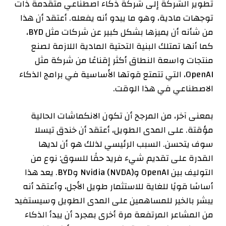
تطوير الشركة إلى شركة ذكاء اصطناعي متقدمة ذات
توجهات مادية، وهو ما يبدو أنه يفعله. أعتقد أن هذا
من شأنه أن يميزها بشكل كبير عن شركات مثل BYD،
كما أنها تمتلك البنية التحتية المادية اللازمة لصنع
منتجات واسعة النطاق أكثر إقناعًا من شركة مثل
OpenAI، التي تتمتع قوتها الأساسية في برامج الذكاء
الاصطناعي في هذا الوقت.
بمعنى آخر، من المرجح أن تكون الانكماشات الحالية
مؤقتة. على المدى الطويل، أعتقد أن خندق تيسلا
سوف يتحسن. السبب الرئيسي لذلك هو أن لديها
القدرة على تقديم شيء فريد حقًا للسوق: نوع من
التوليف بين OpenAI وNvidia (NVDA) وBYD. يعد هذا
أساسًا قويًا للغاية للاستثمار طويل الأجل، وأعتقد أنه
يبشر بالخير للمساهمين على المدى الطويل وسيستفيد
من المشاعر المرتفعة مرة أخرى بمجرد أن يبدأ الذكاء