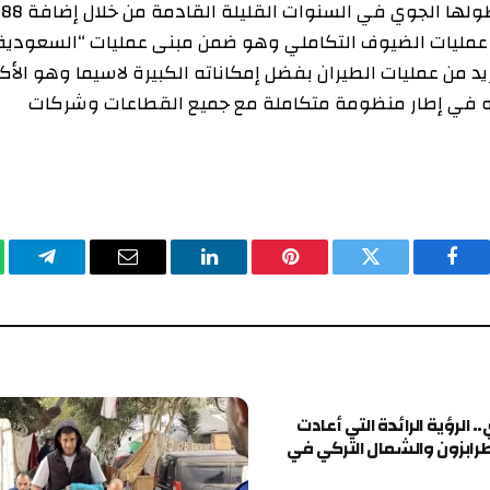
ومع خطة مجموعة السعودية الطموحة لزيادة أسطولها الجوي في السنوات القليلة القادمة من خلال إضافة 188
1 طائرة؛ يعتبر مركز عمليات الضيوف التكاملي وهو ضمن مبنى عمليات “السعودية”
 عمليات الطيران بفضل إمكاناته الكبيرة لاسيما وهو الأكبر
طار منظومة متكاملة مع جميع القطاعات وشركات
يسبوك
تويتر
بينتيريست
لينكدإن
البريد
تيلقرام
وا
الإلكتروني
ة الرائدة التي أعادت
 والشمال التركي في