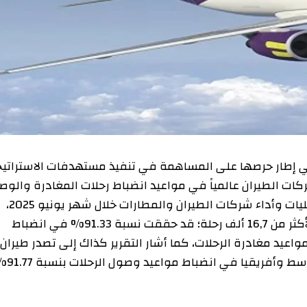
 حرصها على المساهمة في تنفيذ مستهدفات الاستراتيجية
طيران عالمياً في مواعيد انضباط رحلات المغادرة والوصول
من واقع تقرير منصة Cirium المتخصصة في رصد عمليات وأداء شركات الطيران والمطارات خلال شهر يونيو 2025،
والذي أشار إلى أن “السعودية” ومن خلال تشغيلها لأكثر من 16,7 ألف رحلة؛ قد حققت نسبة 91.33% في انضباط
90% في انضباط مواعيد مغادرة الرحلات، كما أشار التقرير كذاك إلى تصدر طيران
أديل قائمة شركات الطيران على مستوى الشرق الأوسط وأفريقيا في انضباط مواعيد وصول الرحلات بنسبة 91.77%