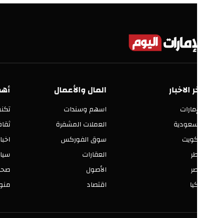
ر الاخبار
المال والأعمال
أهم الأق
إمارات
اسهم وسندات
تكنولوجيا
سعودية
العملات المشفرة
ثقافة وفنو
كويت
سوق الفوركس
اخبار العالم
ر
العقارات
سياسة ومح
ر
الأصول
صحة وجمال
يا
اقتصاد
منوعات