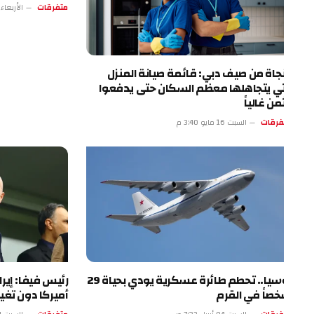
متفرقات
الأربعاء 13 مايو 4:17 م
نجاة من صيف دبي: قائمة صيانة المنزل
تي يتجاهلها معظم السكان حتى يدفعوا
ثمن غالياً
فرقات
السبت 16 مايو 3:40 م
روسيا.. تحطم طائرة عسكرية يودي بحياة 29
رئيس فيفا: إيران ست
صاً في القرم
أميركا دون تغيير