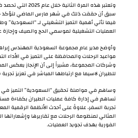
وتعتبر هذه المرة الثانية خ
سبق أن حققت ذلك في شهر مارس الماضي لتؤكد حرصها عل
فيما تأتي أهمية التميز التشغيلي لـ “السعودية” وطيران 
العمليات التشغيلية لموسمي الحج والصيف وإجازة عيد الأ
وأوضح مدير عام مجموعة السعودية المهندس إبراهيم بن ع
مواعيد الرحلات والمحافظة على التميز في الأداء التشغي
وشركات المجموعة، مشيراً إلى أن الإنجاز يعكس المساهمة
للطيران لاسيما مع ارتباطها المباشر في تعزيز تجربة سفر 
وساهم في مواصلة تحقيق “السعودية” التميز في الأداء ا
تساهم في إدارة كافة عمليات الطيران بكفاءة مستشعرين أ
تجربة السفر، علاوةً على أحدث الأنظمة الرقمية المعززة 
المثالي لمنظومة الرحلات مع تقاريرها وإشعاراتها التنبؤية
الفورية بهدف تجويد العمليات.