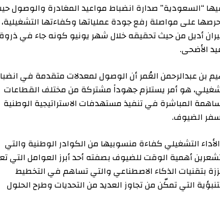
لال عام 2025 التي تحصد فيها “السعودية” صدارة انضباط مواعيد المغادرة والوصول حيث
ى مواصلة رفع جودة عملياتها وكفاءتها التشغيلية،
أديل من حيث تحقيقه خلال شهر يونيو كونه جاء في ذروة
ضحى.
بدالرحمن العُمر أن الوصول لمعدلات متقدمة في انضباط
لي، هو أمر يستلزم جهوداً مشتركة من مختلف القطاعات
 المباشرة في تنفيذ مستهدفات الاستراتيجية الوطنية
الضيوف.
لتشغيلي كفاءة منسوبيها من الكوادر الوطنية والتي
همية الوقت للضيوف بصفته أحد أبرز العوامل التي تعزز
بتقنيات الذكاء الاصطناعي والتي تساهم في التخطيط
 التي تمكّن من تجاوز العديد من التحديات وطرح الحلول