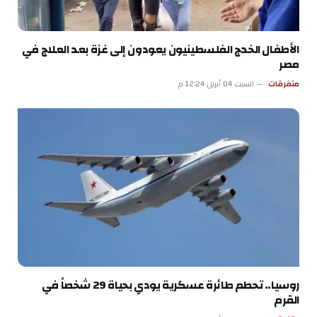
الأطفال الخدج الفلسطينيون يعودون إلى غزة بعد العلاج في
مصر
متفرقات
السبت 04 أبريل 12:24 م
روسيا.. تحطم طائرة عسكرية يودي بحياة 29 شخصاً في
القرم