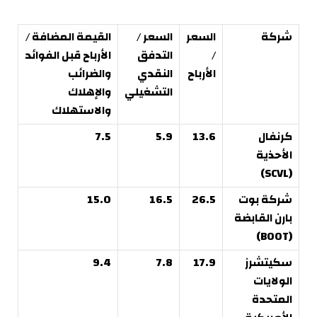
شركة
السعر
السعر /
القيمة المضافة /
/
التدفق
الأرباح قبل الفوائد
الأرباح
النقدي
والضرائب
التشغيلي
والإهلاك
والاستهلاك
كرنفال
13.6
5.9
7.5
الأحذية
(SCVL)
شركة بوت
26.5
16.5
15.0
بارن القابضة
(BOOT)
سكيتشرز
17.9
7.8
9.4
الولايات
المتحدة