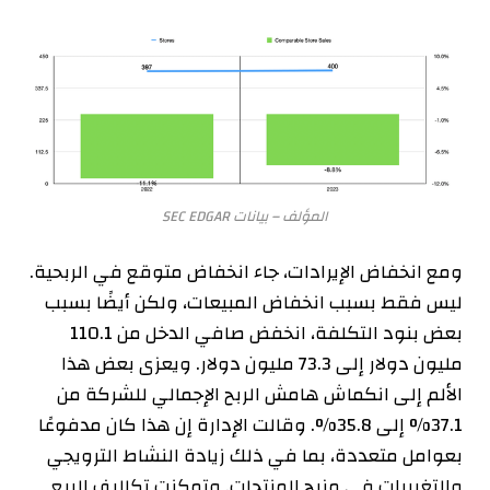
المؤلف – بيانات SEC EDGAR
ومع انخفاض الإيرادات، جاء انخفاض متوقع في الربحية.
ليس فقط بسبب انخفاض المبيعات، ولكن أيضًا بسبب
بعض بنود التكلفة، انخفض صافي الدخل من 110.1
مليون دولار إلى 73.3 مليون دولار. ويعزى بعض هذا
الألم إلى انكماش هامش الربح الإجمالي للشركة من
37.1% إلى 35.8%. وقالت الإدارة إن هذا كان مدفوعًا
بعوامل متعددة، بما في ذلك زيادة النشاط الترويجي
والتغييرات في مزيج المنتجات. وتمكنت تكاليف البيع