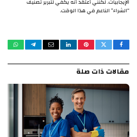
الإيجابيات. لكنني أعتقد أنه يكفي لتبرير تصنيف
“الشراء” الناعم في هذا الوقت.
فيسبوك
تويتر
بينتيريست
لينكدإن
البريد
تيلقرام
واتساب
الإلكتروني
مقالات ذات صلة