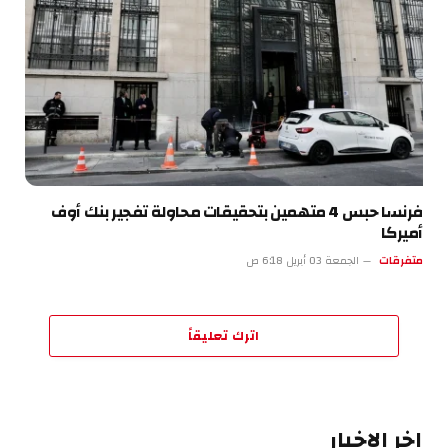
فرنسا حبس 4 متهمين بتحقيقات محاولة تفجير بنك أوف
أميركا
متفرقات
الجمعة 03 أبريل 6:18 ص
اترك تعليقاً
اخر الاخبار