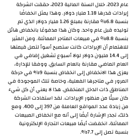
عام 2023. خلال السنة المالية 2023، حققت الشركة
إيرادات قدرها 1.18 مليار دولار. وهذا يمثل انخفاضًا
بنسبة 6.8٪ مقارنة بمبلغ 1.26 مليار دولار الذي تم
توليده قبل عام واحد. وكان هذا مدفوعًا بانخفاض هائل
بنسبة 8.8٪ في مبيعات المتاجر المماثلة. ومن المثير
للاهتمام أن الإيرادات كانت ستصبح أسوأ لتصل قيمتها
إلى 14.4 مليون دولار لولا أسبوع تشغيل إضافي في
العام الماضي مقارنة بالعام السابق. ووفقا للإدارة،
يعزى هذا الانخفاض إلى انخفاض بنسبة 9% في حركة
المرور في متاجرها الفعلية، وخاصة تلك الموجودة في
المناطق ذات الدخل المنخفض. هذا لا يعني أن كل شيء
كان سيئًا من منظور الإيرادات. لقد استفادت الشركة
من زيادة عدد المواقع العاملة من 397 إلى 400. ومع
ذلك، تجدر الإشارة أيضًا إلى أنه مع انخفاض المبيعات
المماثلة، انخفضت أيضًا مبيعات التجارة الإلكترونية
بنسبة تصل إلى 7.7%.