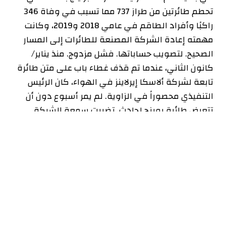
تحطم طائرتين من طراز 737 مما تسبب في وفاة 346
راكبًا وأفراد الطاقم في عامي 2018 و2019، وكانت
مهمته إعادة الشركة المصنعة للطائرات إلى المسار
الصحيح. لتصويب حساباتها. فشل مزدوج. منذ يناير/
كانون الثاني، عندما تم قذف غطاء باب على متن طائرة
تابعة لشركة ألاسكا إيرلاينز في الهواء، كان الرئيس
التنفيذي محصوراً في الزاوية. لم يمر أسبوع دون أن
تتعرض طائرة بوينج لحادث. تضررت سمعة الشركة
المصنعة للطائرات بشكل خطير بسبب مشاكل الجودة
المتكررة هذه. في شهر مارس، اضطر السيد كالهون
إلى اتخاذ قرار بالإعلان عن رحيله المخطط له في نهاية
عام 2024. وفضل مجلس الإدارة الإسراع.
في مواجهة إخفاقاتها الصناعية، أصبحت شركة بوينغ،
التي تهيمن عليها شركة إيرباص إلى حد كبير، في سوق
المسافات المتوسطة – الطائرات الأكثر مبيعا في