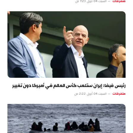
متفرقات
السبت 04 أبريل 7:23 ص
رئيس فيفا: إيران ستلعب كأس العالم في أميركا دون تغيير
متفرقات
السبت 04 أبريل 2:22 ص