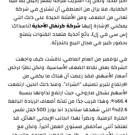
أكثر صحة. ولكن إذا اشتريت شركة بسعر رخيص بما فيه
الكفاية، فلا يزال من المنطقي أن تشتري في شركة
تعاني من الضعف. ومن الأمثلة الجيدة على ذلك التي
يمكنني الإشارة إليها
شركة كرنفال الأحذية
(
ناسداك:
إس سي في إل
)، بائع أحذية متعدد القنوات يتمتع
بحضور كبير في مجال البيع بالتجزئة.
في نوفمبر من العام الماضي، ناقشت كيف واجهت
الشركة بعض نقاط الضعف الأساسية. ولكن نظرًا لرخص
أسعار الأسهم، فقد زعمت أن هناك ما يكفي من
الارتفاع لتبرير تصنيف “الشراء”. ومنذ ذلك الحين، ارتفعت
الأسهم بشكل صاروخي، حيث ارتفع تداولها بنسبة
66.4%. وهذا قريب جدًا من ثلاثة أضعاف الزيادة البالغة
22.6٪ التي شهدها
ستاندرد آند بورز 500 خلال نفس
الفترة الزمنية. ونظراً لهذا الجانب الإيجابي الهائل، قد
تعتقد أنني سأخفض مستوى العمل أخيراً. ولكن مع
تحسن الأساسيات في كل من الخطين العلوي والسفلي