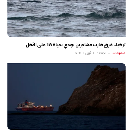
تركيا.. غرق قارب مهاجرين يودي بحياة 18 على الأقل
متفرقات
الجمعة 03 أبريل 9:21 م