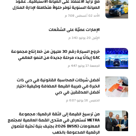
مع تزايد الاعتماد على الصيانة الاستباقية.. عقود
الصيانة السنوية توفر حلولاً متكاملة لإدارة المنازل
الأحد 02 أغسطس 7:08 م
الإمارات عصيّة على الشائعات
الإثنين 20 يوليو 3:43 م
خروج السيارة رقم 30 مليون من خط إنتاج مجموعة
GAC إيذانًا ببدء مرحلة جديدة من النمو العالمي
الجمعة 17 يوليو 4:47 م
أفضل شركات المحاسبة القانونية في دبي ذات
الخبرة في ضريبة القيمة المضافة وكيفية اختيار
أفضل المدققين في دبي
الخميس 16 يوليو 6:07 م
من ترسيخ القيمة إلى الثقة الرقمية: مجموعة
METRA تستعرض في منتدى القمة العالمية لمجتمع
المعلومات (WSIS) 2026 بجنيف بنية تحتية للأصول
الرقمية المدعومة بالذهب