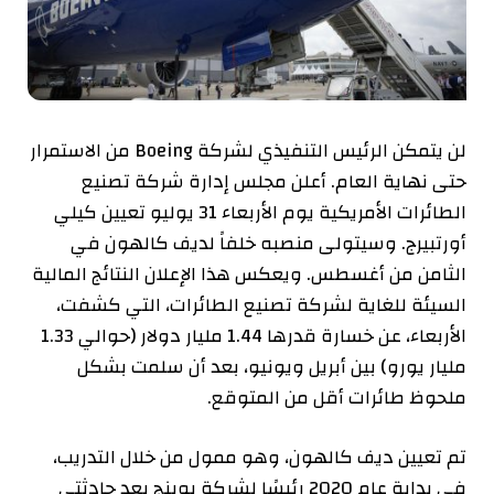
لن يتمكن الرئيس التنفيذي لشركة Boeing من الاستمرار
حتى نهاية العام. أعلن مجلس إدارة شركة تصنيع
الطائرات الأمريكية يوم الأربعاء 31 يوليو تعيين كيلي
أورتبيرج. وسيتولى منصبه خلفاً لديف كالهون في
الثامن من أغسطس. ويعكس هذا الإعلان النتائج المالية
السيئة للغاية لشركة تصنيع الطائرات، التي كشفت،
الأربعاء، عن خسارة قدرها 1.44 مليار دولار (حوالي 1.33
مليار يورو) بين أبريل ويونيو، بعد أن سلمت بشكل
ملحوظ طائرات أقل من المتوقع.
تم تعيين ديف كالهون، وهو ممول من خلال التدريب،
في بداية عام 2020 رئيسًا لشركة بوينج بعد حادثتي