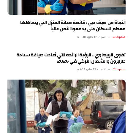
النجاة من صيف دبي: قائمة صيانة المنزل التي يتجاهلها
معظم السكان حتى يدفعوا الثمن غالياً
متفرقات
السبت 16 مايو 3:40 م
تقوى الربيعاوي.. الرؤية الرائدة التي أعادت صياغة سياحة
طرابزون والشمال التركي في 2026
متفرقات
الأربعاء 13 مايو 4:17 م