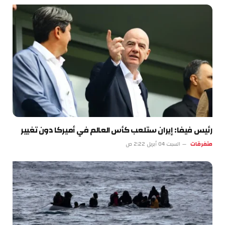
رئيس فيفا: إيران ستلعب كأس العالم في أميركا دون تغيير
متفرقات
السبت 04 أبريل 2:22 ص