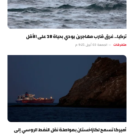
تركيا.. غرق قارب مهاجرين يودي بحياة 18 على الأقل
متفرقات
الجمعة 03 أبريل 9:21 م
أميركا تسمح لكازاخستان بمواصلة نقل النفط الروسي إلى