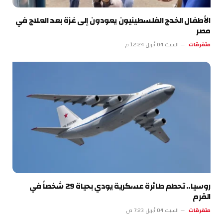
الأطفال الخدج الفلسطينيون يعودون إلى غزة بعد العلاج في
مصر
متفرقات
السبت 04 أبريل 12:24 م
روسيا.. تحطم طائرة عسكرية يودي بحياة 29 شخصاً في
القرم
متفرقات
السبت 04 أبريل 7:23 ص