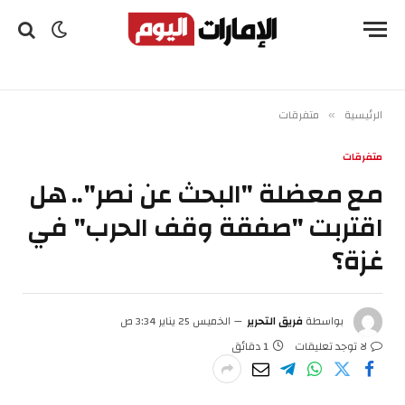
الرئيسية
متفرقات
»
متفرقات
مع معضلة "البحث عن نصر".. هل
اقتربت "صفقة وقف الحرب" في
غزة؟
بواسطة
فريق التحرير
الخميس 25 يناير 3:34 ص
لا توجد تعليقات
1 دقائق