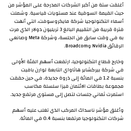
أغلقت ستة من أكبر الشركات المدرجة على المؤشر من
حيث القيمة السوقية عند مستويات قياسية. وشملت
أسماء التكنولوجيا شركة مايكروسوفت، التي أنهت
فترة قريبة من التقييم البالغ 3 تريليون دولار الذي مرت
به في وقت سابق من الجلسة، وشركة Meta وصانعي
الرقائق Nvidia وBroadcom.
وخارج قطاع التكنولوجيا، ارتفعت أسهم الفئة الأولى
في شركة بيركشاير هاثاواي التابعة لوارن بافيت
بنسبة 1.2 في المائة إلى ذروة جديدة، في حين حققت
مجموعة بطاقات الائتمان فيزا سلسلة مكاسب
استمرت ثماني جلسات لتصل إلى مستوى مرتفع جديد.
وأغلق مؤشر ناسداك المركب الذي تغلب عليه أسهم
شركات التكنولوجيا مرتفعا بنسبة 0.4 في المائة.