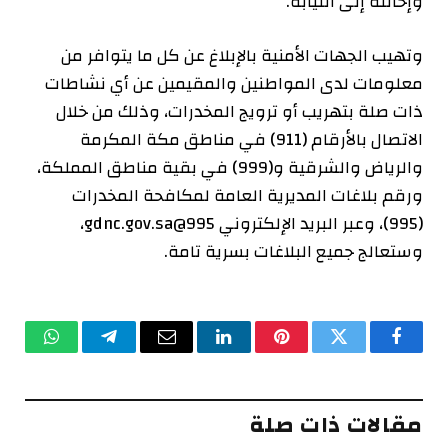
وإحالته إلى النيابة.
وتهيب الجهات الأمنية بالإبلاغ عن كل ما يتوافر من
معلومات لدى المواطنين والمقيمين عن أي نشاطات
ذات صلة بتهريب أو ترويج المخدرات، وذلك من خلال
الاتصال بالأرقام (911) في مناطق مكة المكرمة
والرياض والشرقية و(999) في بقية مناطق المملكة،
ورقم بلاغات المديرية العامة لمكافحة المخدرات
(995)، وعبر البريد الإلكتروني
995@gdnc.gov.sa
،
وستعالج جميع البلاغات بسرية تامة.
فيسبوك
تويتر
بينتيريست
لينكدإن
البريد
تيلقرام
واتساب
الإلكتروني
مقالات ذات صلة