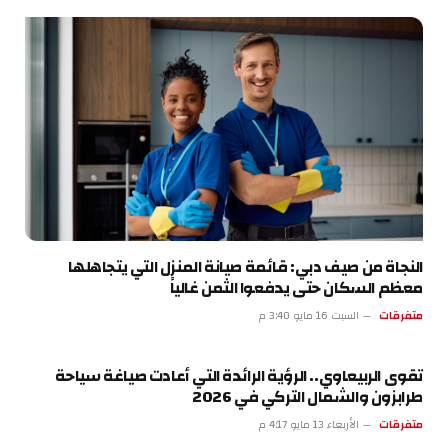
النجاة من صيف دبي: قائمة صيانة المنزل التي يتجاهلها
معظم السكان حتى يدفعوا الثمن غالياً
متفرقات
السبت 16 مايو 3:40 م
تقوى الربيعاوي.. الرؤية الرائدة التي أعادت صياغة سياحة
طرابزون والشمال التركي في 2026
متفرقات
الأربعاء 13 مايو 4:17 م