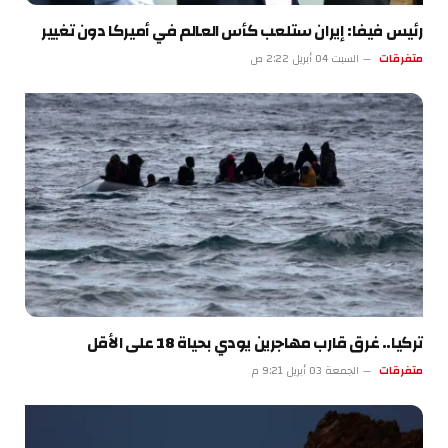
رئيس فيفا: إيران ستلعب كأس العالم في أميركا دون تغيير
متفرقات
السبت 04 أبريل 2:22 ص
تركيا.. غرق قارب مهاجرين يودي بحياة 18 على الأقل
متفرقات
الجمعة 03 أبريل 9:21 م