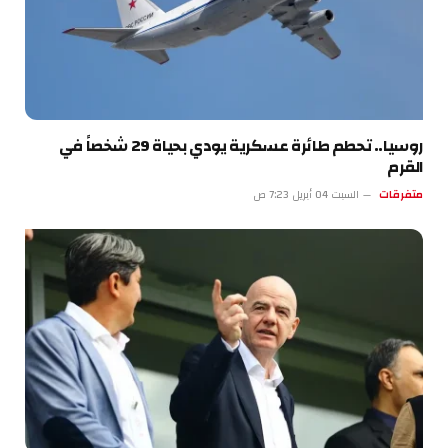
روسيا.. تحطم طائرة عسكرية يودي بحياة 29 شخصاً في
القرم
متفرقات
السبت 04 أبريل 7:23 ص