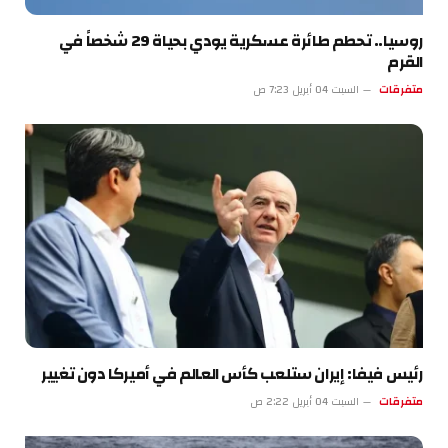
روسيا.. تحطم طائرة عسكرية يودي بحياة 29 شخصاً في
القرم
متفرقات
السبت 04 أبريل 7:23 ص
رئيس فيفا: إيران ستلعب كأس العالم في أميركا دون تغيير
متفرقات
السبت 04 أبريل 2:22 ص