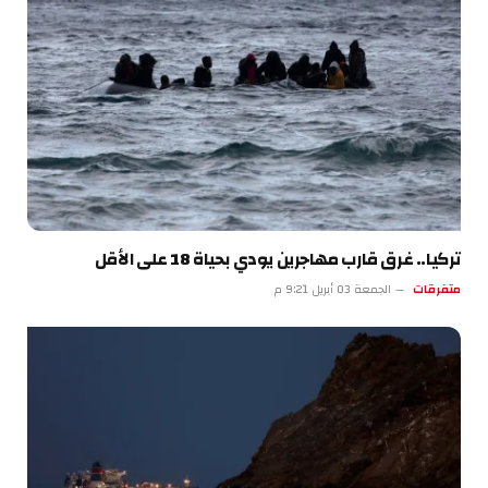
تركيا.. غرق قارب مهاجرين يودي بحياة 18 على الأقل
متفرقات
الجمعة 03 أبريل 9:21 م