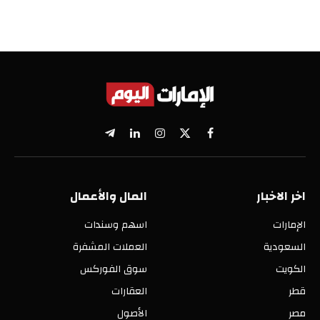
X
فيسبوك
الانستغرام
لينكدإن
تيلقرام
(Twitter)
اخر الاخبار
المال والأعمال
الإمارات
اسهم وسندات
السعودية
العملات المشفرة
الكويت
سوق الفوركس
قطر
العقارات
مصر
الأصول