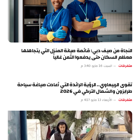
النجاة من صيف دبي: قائمة صيانة المنزل التي يتجاهلها
معظم السكان حتى يدفعوا الثمن غالياً
متفرقات
السبت 16 مايو 3:40 م
تقوى الربيعاوي.. الرؤية الرائدة التي أعادت صياغة سياحة
طرابزون والشمال التركي في 2026
متفرقات
الأربعاء 13 مايو 4:17 م