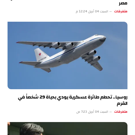
مصر
متفرقات
السبت 04 أبريل 12:24 م
روسيا.. تحطم طائرة عسكرية يودي بحياة 29 شخصاً في
القرم
متفرقات
السبت 04 أبريل 7:23 ص