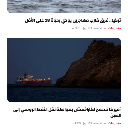
تركيا.. غرق قارب مهاجرين يودي بحياة 18 على الأقل
متفرقات
الجمعة 03 أبريل 9:21 م
أميركا تسمح لكازاخستان بمواصلة نقل النفط الروسي إلى
الصين
متفرقات
الجمعة 03 أبريل 4:20 م