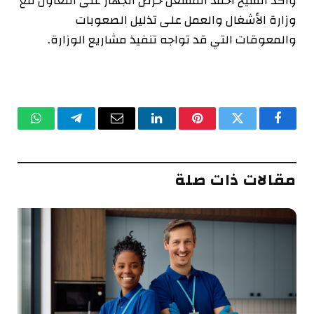
وأكد الشيخ أحمد المشعل حرص الجهاز على التعاون مع
وزارة الأشغال والعمل على تذليل الصعوبات
والمعوقات التي قد تواجه تنفيذ مشاريع الوزارة.
فيسبوك
تويتر
بينتيريست
لينكدإن
البريد
تيلقرام
واتساب
الإلكتروني
مقالات ذات صلة