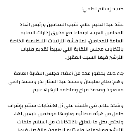
كتب- إسلام لطفي:
عقد عبد الحليم علام، نقيب المحامين ورئيس اتحاد
المحامين العرب، اجتماعا مع مديري إدارات النقابة
العامة للمحامين، لمناقشة الترتيبات التنظيمية الخاصة
بانتخابات مجلس النقابة التي سيبدأ تقديم طلبات
الترشح فيها السبت المقبل.
جاء ذلك بحضور عدد من أعضاء مجلس النقابة العامة
وهم: صلاح سليمان ومحمد عبد الستار بدر ومحمد راضي
مسعود ومحمد فزاع وفاطمة الزهراء غنيم.
وشدد علام، في كلمته على أن الانتخابات ستتم بإشراف
كامل من هيئة قضائية يعاونها موظفين تابعين لها،
وتختص بكل ما يتعلق بالانتخابات من استلام ملفات
الترشح ومراجعتها واستلام الطعون والفصل فيها