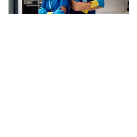
النجاة من صيف دبي: قائمة صيانة المنزل التي يتجاهلها
معظم السكان حتى يدفعوا الثمن غالياً
متفرقات
السبت 16 مايو 3:40 م
تقوى الربيعاوي.. الرؤية الرائدة التي أعادت صياغة سياحة
طرابزون والشمال التركي في 2026
متفرقات
الأربعاء 13 مايو 4:17 م