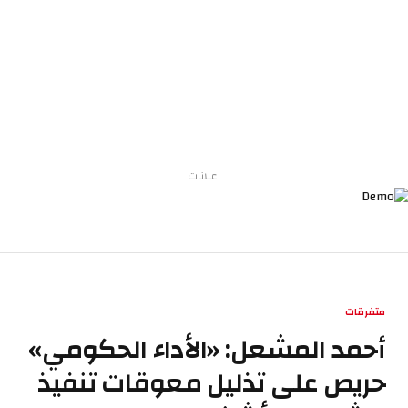
اعلانات
متفرقات
أحمد المشعل: «الأداء الحكومي»
حريص على تذليل معوقات تنفيذ