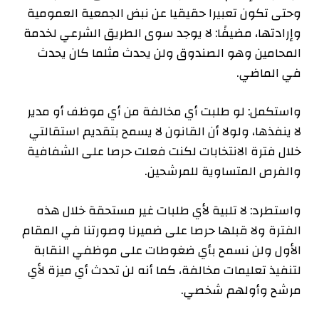
وحتى تكون تعبيرا حقيقيا عن نبض الجمعية العمومية
وإرادتها، مضيفًا: لا يوجد سوى الطريق الشرعي لخدمة
المحامين وهو الصندوق ولن يحدث مثلما كان يحدث
في الماضي.
واستكمل: لو طلبت أي مخالفة من أي موظف أو مدير
لا ينفذها، ولولا أن القانون لا يسمح بتقديم استقالتي
خلال فترة الانتخابات لكنت فعلت حرصا على الشفافية
والفرص المتساوية للمرشحين.
واستطرد: لا تلبية لأي طلبات غير مستحقة خلال هذه
الفترة ولا قبلها حرصا على ضميرنا وصورتنا في المقام
الأول ولن نسمح بأي ضغوطات على موظفي النقابة
لتنفيذ تعليمات مخالفة، كما أنه لن تحدث أي ميزة لأي
مرشح وأولهم شخصي.