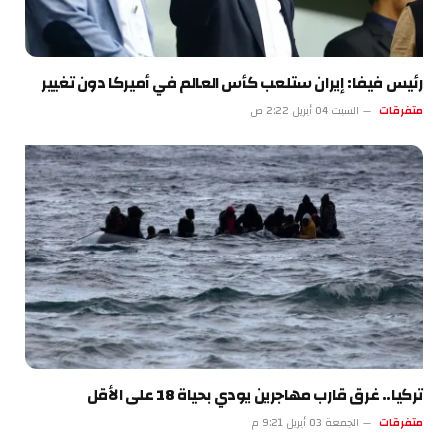
رئيس فيفا: إيران ستلعب كأس العالم في أميركا دون تغيير
متفرقات
السبت 04 أبريل 2:22 ص
تركيا.. غرق قارب مهاجرين يودي بحياة 18 على الأقل
متفرقات
الجمعة 03 أبريل 9:21 م