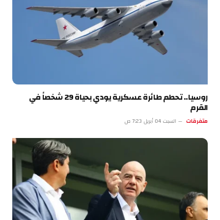
روسيا.. تحطم طائرة عسكرية يودي بحياة 29 شخصاً في
القرم
متفرقات
السبت 04 أبريل 7:23 ص