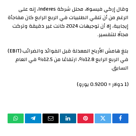
وقال إركي فيسولا، محلل شركة Inderes، إنه على
الرغم من أن تلقي الطلبيات في الربع الرابع كان مفاجأة
إيجابية، إلا أن توجيهات 2024 كانت غير دقيقة وتركت
مجالًا للتفسير.
بلغ هامش الأرباح المعدلة قبل الفوائد والضرائب (EBIT)
في الربع الرابع 12.8٪، ارتفاعًا من 12.5٪ في العام
السابق.
(1 دولار = 0.9200 يورو)
فيسبوك
تويتر
بينتيريست
لينكدإن
البريد
تيلقرام
واتساب
الإلكتروني