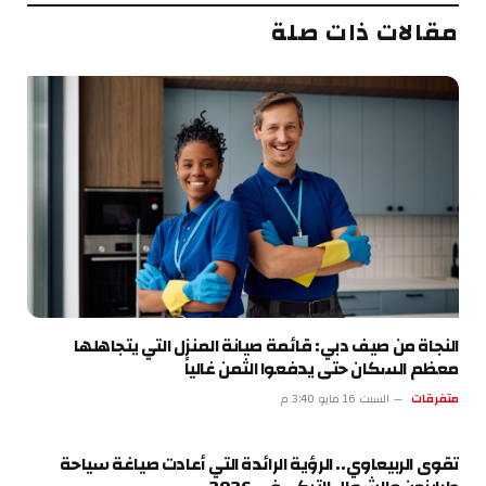
مقالات ذات صلة
النجاة من صيف دبي: قائمة صيانة المنزل التي يتجاهلها
معظم السكان حتى يدفعوا الثمن غالياً
متفرقات
السبت 16 مايو 3:40 م
تقوى الربيعاوي.. الرؤية الرائدة التي أعادت صياغة سياحة