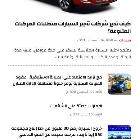
كيف تدير شركات تأجير السيارات متطلبات المركبات
المتنوعة؟
منوعات
الثلاثاء 04 أغسطس 9:21 م
يعتمد اختيار السيارة المناسبة للسفر على عدة عوامل، منها مدة
الرحلة، وعدد الركاب، والميزانية، وتفضيلات…
مع تزايد الاعتماد على الصيانة الاستباقية.. عقود
الصيانة السنوية توفر حلولاً متكاملة لإدارة المنازل
الأحد 02 أغسطس 7:08 م
الإمارات عصيّة على الشائعات
الإثنين 20 يوليو 3:43 م
خروج السيارة رقم 30 مليون من خط إنتاج مجموعة
GAC إيذانًا ببدء مرحلة جديدة من النمو العالمي