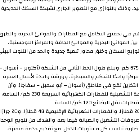
1 كم لخدمة الصعيد، وذلك بالتوازي مع التطوير الجاري لشبكة السكك الحديدية
تحقيق التكامل مع المطارات والموانئ البحرية والطرق
وانئ البحرية والموانئ الجافة والمراكز اللوجستية،
لسكان وخلق محاور تنمية جديدة والحد من التلوث البيئي.
غ طول الخط الأول (السخنة – العلمين – مطروح) 675 كم، ويبلغ طول الخط الثاني من الشبكة (أكتوبر – أسوان –
ر، ويشتمل على 36 محطة ومركزًا واحدًا للتحكم والسيطرة، وورشة واحدة لأعمال العمرة
 2 نقطة للصيانة والتخزين تقع في مناطق (أسوان – أبو سمبل – سفاجا)، وأن
السرعة التصميمية للشبكة 250 كم/ الساعة، والسرعة التشغيلية للقطارات الكهربائية السريعة 230 كم/ الساعة،
ويبلغ عدد القطارات الكهربائية السريعة بهذا الخط 20 قطارًا، والقطارات الكهربائية الإقليمية 48 قطارًا، و20 جرارًا
 التشغيل والصيانة فيما بعد، والهدف من تنويع الوحدات
 تناسب كل مستويات الدخل، مع تقديم خدمة متميزة.