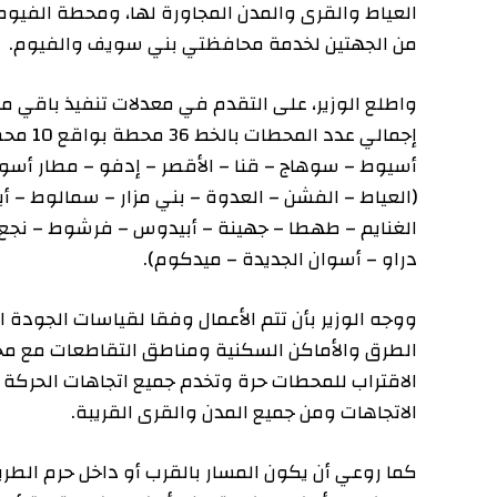
العياط والقرى والمدن المجاورة لها، ومحطة الفيوم/ بن
من الجهتين لخدمة محافظتي بني سويف والفيوم.
واطلع الوزير، على التقدم في معدلات تنفيذ باقي محطات ا
إجمالي عدد المحط
(العياط – الفشن – العدوة – بني مزار – سمالوط – أبو قر
الغنايم – طهطا – جهينة – أبيدوس – فرشوط – نجع حمادي 
دراو – أسوان الجديدة – ميدكوم).
ووجه الوزير بأن تتم الأعمال وفقا لقياسات الجودة العالية،
الطرق والأماكن السكنية ومناطق التقاطعات مع محاور ا
الاقتراب للمحطات حرة وتخدم جميع اتجاهات الحركة المرو
الاتجاهات ومن جميع المدن والقرى القريبة.
كما روعي أن يكون المسار بالقرب أو داخل حرم الطريق الغ