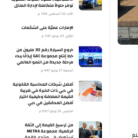
توفر حلولاً متكاملة لإدارة المنازل
الأحد 02 أغسطس 7:08 م
الإمارات عصيّة على الشائعات
الإثنين 20 يوليو 3:43 م
خروج السيارة رقم 30 مليون من
خط إنتاج مجموعة GAC إيذانًا ببدء
مرحلة جديدة من النمو العالمي
الجمعة 17 يوليو 4:47 م
أفضل شركات المحاسبة القانونية
في دبي ذات الخبرة في ضريبة
القيمة المضافة وكيفية اختيار
أفضل المدققين في دبي
الخميس 16 يوليو 6:07 م
من ترسيخ القيمة إلى الثقة
الرقمية: مجموعة METRA
تستعرض في منتدى القمة