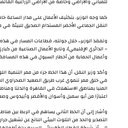
للمباني والأراضي وخاصة من الأراضي الزراعية القائمة.
كما وجه الوزير، بتكثيف الأعمال على مدار الساعة خاصة 
النقل الجماعي الأخضر المستدام الصديق للبيئة في مصر.
وتفقد الوزير،، خلال جولته، قطاعات المسار في هذه المس
– الدائري الإقليمي)، وتابع الأعمال الصناعية من كباري وأ
وأعمال الحماية من أخطار السيول في هذه المسافة.
وأكد وزير النقل، أن هذا الخط جزء من ممر التنمية اللوجست
في خلق ممر تنموي غرب طريق الصعيد الصحراوي الغربي و
المنيا بمناطق الاستهلاك في القاهرة والدلتا ومناطق التص
اعتبارًا من أبو سمبل وأسوان والأقصر وأبيدوس وصعيد مصر
وأشار إلى أن الخط الثاني يساهم في الربط بين مناطق إنتاج
التصدير والحد من التلوث البيئي الناتج عن تشغيل جرارات ال