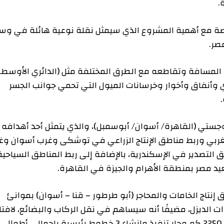
مع أهمية المشروع الذي سيمثل نقلة نوعية هائلة في وسائل
افة وتقاطعه مع الطرق المختلفة مثل (الدائري الأوسطي
نفاق وأخوار وخرسانات الميول التي تحمي جوانب الجسر
ي (القاهرة/ أسوان/ أبوسمبل)، والذي يتمثل أحد أهدافه
ربط مناطق الإنتاج الزراعي في توشكى وغرب أسوان وغرب
دير في الإسكندرية، بالإضافة إلى ربط المناطق السياحية
 بمنطقة الأهرام والجيزة في القاهرة.
 الخامات والمحاجر (أبو طرطور – قنا – أسوان) بموانئ
ديزل، مضيفًا أنه سيساهم في نقل الركاب والبضائع، لافتا
إلى أن شبكة القطار الكهربائي السريع يبلغ أطوالها 2250 كم وجار تنفيذ وإنشاء 3 خطوط رئيسية بإجمالي أطوال