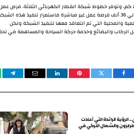
الخط الثالث (قنا – سفاجا – الغردقة) 225 كم، وتوفر خطوط شبكة القطار الكهربائي الثلاثة، فرص عمل
مباشرة تبلغ حوالي 36 ألف فرصة عمل مباشرة وحوالي 36 ألف فرصة عمل غير مباشرة فاستمرار تنفيذ هذه الشبكة
المحلية التي تم التعاقد معها لتنفيذ الشبكة ولكن
ركاب والبضائع وخدمة حركة السياحة والمساهمة في تحقيق
يسبوك
تويتر
بينتيريست
لينكدإن
البريد
تيلقرام
وا
الإلكتروني
ة الرائدة التي أعادت
 والشمال التركي في