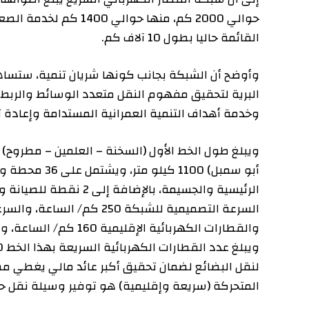
حوالي 2000 كم، منها حوالي 400
القائمة حاليا بطول 10 آلاف كم.
وأوضح أن الشبكة بجانب كونها شريان تنمية، ستساهم في 
البرية لتحقيق مفهوم النقل متعدد الوسائط والربط بين الم
وخدمة أهداف التنمية العمرانية المستدامة وإعادة توزيع ا
ويبل
أبو سمبل) 1100 كيلو مت
الرئيسية والجسيمة، بالإضافة إلى
والقطارات الكهربائية الإقليمية 160 كم/ الساعة، وقطارات نقل البضائع 120 كم/ الساعة.
لنقل البضائع لضمان تحقيق أكبر عائد مالي يغطي مصروفات
المتحركة (سريعة وإقليمية) هو توفير وسيلة نقل حضارية