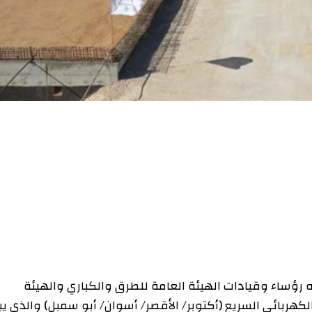
ء وقيادات الهيئة العامة للطرق والكباري والهيئة
ئي السريع (أكتوبر/ الأقصر/ أسوان/ أبو سمبل) والذي يبلغ