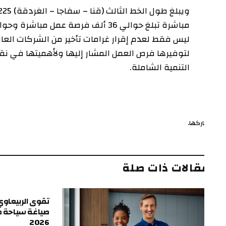
ويبلغ طول 
ليس فقط لعدم إقرار غرامات تأخير من الشركات العالمية و
لتوفيرها فرص العمل المشار إليها ولأهميتها في نقل ال
التنمية الشاملة.
ركها.
ف
قالات ذات صلة
تقوى الربيعاوي.. الرؤي
صياغة سياحة طرابزون
2026