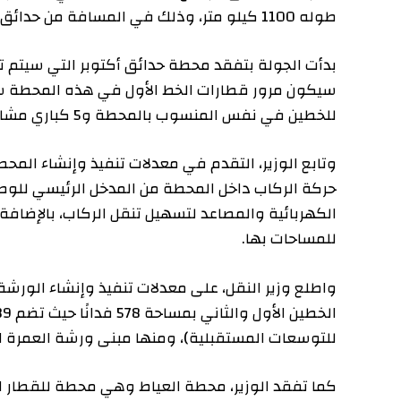
طوله 1100 كيلو متر، وذلك في المسافة من حدائق أكتوبر حتى بني سويف.
بدأت الجولة بتفقد محطة حدائق أكتوبر التي سيتم تبادل ال
سيكون مرور قطارات الخط الأول في هذه المحطة سطحي وا
للخطين في نفس المنسوب بالمحطة و5 كباري مشاة.
وتابع الوزير، التقدم في معدلات تنفيذ وإنشاء المحطة سو
حركة الركاب داخل المحطة من المدخل الرئيسي للوصول إلى 
الكهربائية والمصاعد لتسهيل تنقل الركاب، بالإضافة إلى ال
للمساحات بها.
واطلع وزير النقل، على معدلات تنفيذ وإنشاء الورشة الرئ
للتوسعات المستقبلية)، ومنها مبنى ورشة العمرة الجسيم
كما تفقد الوزير، محطة العياط وهي محطة للقطار الإقلي