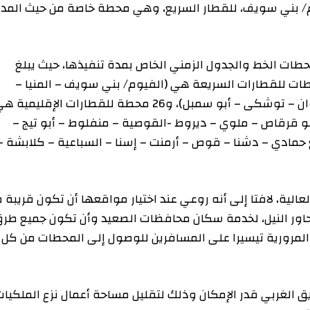
ي سويف، للقطار السريع، وهي محطة خاصة من حيث المداخل
لخط والجدول الزمني الخاص بمدة تنفيذها، حيث يبلغ
ات بالخط 36 محطة بواقع 10 محطات للقطارات السريعة هي (الفيوم/ بني سويف – المنيا –
أسيوط – سوهاج – قنا – الأقصر – إدفو – مطار أسوان – توشكى – أبو سمبل)، و26 محطة للقطارات الإقليمية هي:
قاص – ملوي – ديروط -القوصية – منفلوط – أبو تيج –
– دشنا – قوص – أرمنت – إسنا – السباعية – كلابشة –
 لافتا إلى أنه روعي عند اختيار مواقعها أن تكون قريبة من
لنيل، لخدمة سكان محافظات الصعيد وأن تكون جميع طرق
رية تيسيرا على المسافرين للوصول إلى المحطات من كل
ربي قدر الإمكان وذلك لتقليل مساحة أعمال نزع الملكيات