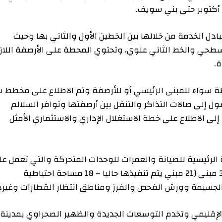
خدمة من خلالها بين الخطين الأول والثاني بها وحيث
لخط الثاني علوي، وتحتوي المحطة على الأرصفة اللازمة
اء للمبنى الرئيسي أو للأرصفة وتم الاطلاع على مخطط سير
صالات التذاكر والتنقل بين أرصفتها وتوافر السلالم
اطلاع على خطة الاستغلال الإداري والاستثماري الأمثل
يسية للصيانة والعمرات للوحدات المتحركة والتي تعمل على
الخطين الأول والثاني بمساحة 578 فدانًا حيث تضم 39 مبنى (21 مبني يتم تنفيذها حاليا – 18 مساحة احتياطية
ة وورش الفحص والفرز ومناطق انتظار القطارات وغيرها.
مي وتخدم التوسعات الجديدة والظهير الصحراوي بمدينة