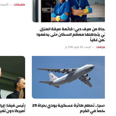
متفرقات
الأربعاء 13 مايو 4:17 م
نجاة من صيف دبي: قائمة صيانة المنزل
تي يتجاهلها معظم السكان حتى يدفعوا
ثمن غالياً
فرقات
السبت 16 مايو 3:40 م
روسيا.. تحطم طائرة عسكرية يودي بحياة 29
رئيس فيفا: إيران ست
صاً في القرم
أميركا دون تغيير