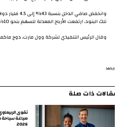
وانخفض صافي الدخل بنسب
تلك البنود، ارتفعت الأرباح المعدلة للسهم بنحو 10% إلى 67 سنتًا، متجاوزة التقديرات.
وقال الرئيس التنفيذي لشركة وول مارت، دوج ماكميلون، “ك
ركها.
ف
قالات ذات صلة
تقوى الربيعاوي.. الرؤي
صياغة سياحة طرابزون
2026