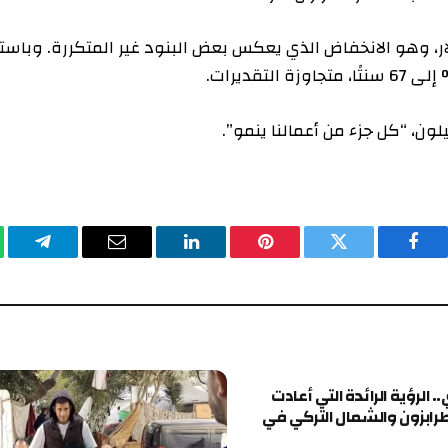
ة 43% إلى 4.5 مليار دولار، وهو الانخفاض الذي يعكس بعض البنود غير المتكررة. وباستثناء
ل جزء من أعمالنا ينمو”.
يسبوك
تويتر
بينتيريست
لينكدإن
البريد
تيلقرام
وا
الإلكتروني
ة الرائدة التي أعادت
 والشمال التركي في