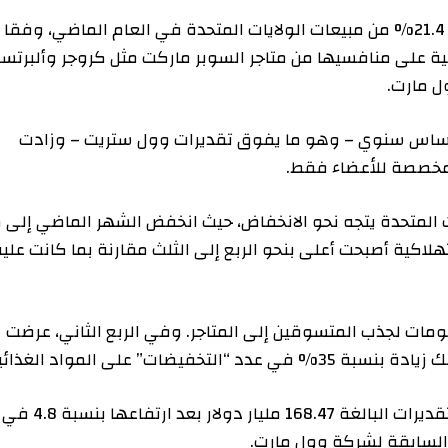
 قطاع البقالة، استحوذت متاجر وول مارت على 21.4% من مبيعات الولايات المتحدة في العام الماضي، وفقا
منافسيها من متاجر السوبر ماركت مثل كروجر وألبرتسونز،
ت.
ر نفسها بنسبة 4.2% على أساس سنوي – وهو ما يفوق تقديرات وول ستريت – وزادت
دة يتجه نحو الانخفاض، حيث انخفض الشهر الماضي إلى ما
ية أصبحت أعلى بنحو الربع إلى الثلث مقارنة بما كانت عليه
 لجذب المتسوقين إلى المتاجر. وفي الربع الثاني، عرضت
بلغت الإيرادات الفصلية 169.3 مليار دولار متجاوزة التقديرات البالغة 168.47 مليار دولار بعد ارتفاعها بنسبة 4.8 في
قة لشركة وول مارت.