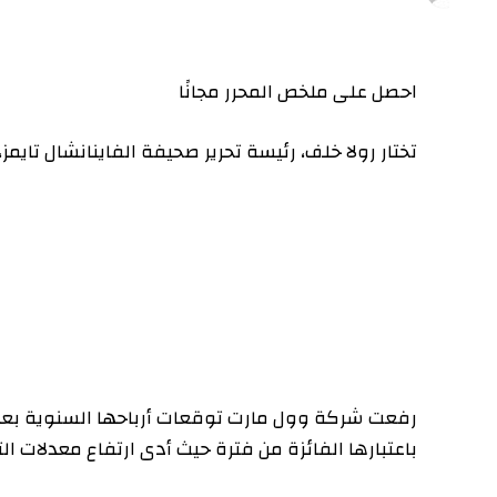
احصل على ملخص المحرر مجانًا
تختار رولا خلف، رئيسة تحرير صحيفة الفاينانشال تايمز، ق
رفعت شركة وول مارت توقعات أرباحها السنوية بعد أن تجا
باعتبارها الفائزة من فترة حيث أدى ارتفاع معدلات التضخم إ