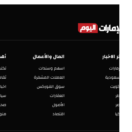
ر الاخبار
المال والأعمال
أهم الأق
إمارات
اسهم وسندات
تكنولوجيا
سعودية
العملات المشفرة
ثقافة وفنو
كويت
سوق الفوركس
اخبار العالم
ر
العقارات
سياسة ومح
ر
الأصول
صحة وجمال
يا
اقتصاد
منوعات