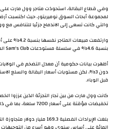
وفي
لمجموعة أبحاث السوق نوميريتور، حيث اكتسبت أرضية على 
والتي كانت تسعى إلى الاندماج جزئيا للتنافس مع وول مار
وارتفعت مبيعات المتاج
بنسبة 4.6% في سلسلة مستودعات Sam's Club المخصصة للأعضاء فقط.
أظهرت بيانات حكومية أن معدل التضخم في الولايات المتح
دون 3%، لكن مستويات أسعار البقالة والسلع الاستهلاك
قبل الوباء.
كانت وول مارت من بين تجار التجزئة الذين عززوا الخصومات
تخفيضات مؤقتة على أسعار 7200 سلعة، بما في ذلك زيادة بنسبة 35% في عدد “التخفيضات” على المواد الغذائية.
المائة على أساس سنوي، وهو أسرع من التوجيهات الساب