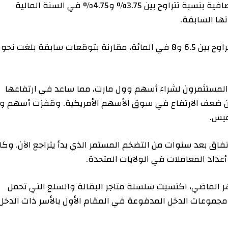
وتوقعت الشركة يوم الخميس أن ترتفع مبيعاتها الصافية بنسبة تتراوح بين 3.75% و4.75% في السنة المالية
ومن المرجح أن ينمو الربح التشغيلي المعدل بنسبة تتراوح بين 6.5 و8 في المائة، مقارنة بتوقعات سابقة بلغت نحو 4
ستثمرون لشراء أسهم وول مارت، مما ساعد في ارتفاعها
من ضعف الارتفاع في سوق الأسهم الأمريكية. وقفزت أسهم وول
عد سنوات من التضخم المستمر الذي بدأ يتراجع الآن. وكانت
لمعاملات في الولايات المتحدة.
اضي، اكتسبت سلسلة متاجر البقالة والسلع التي تحمل
ات الدخل المدفوعة في المقام الأول بالأسر ذات الدخل