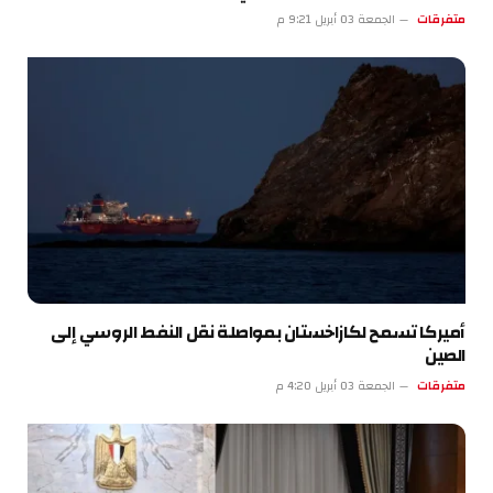
متفرقات
الجمعة 03 أبريل 9:21 م
أميركا تسمح لكازاخستان بمواصلة نقل النفط الروسي إلى
الصين
متفرقات
الجمعة 03 أبريل 4:20 م