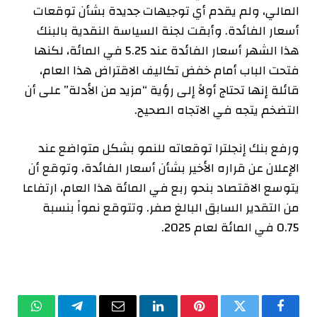
المالي، ولم يقدم أي توجيهات جديدة بشأن توقعات
أسعار الفائدة. وأبقت لجنة السياسة النقدية بالبنك
هذا الشهر أسعار الفائدة عند 5.25 في المائة، لكنها
فتحت الباب أمام خفض تكاليف الاقتراض هذا العام،
قائلة إنها تحتاج أولاً إلى رؤية “مزيد من الأدلة” على أن
التضخم يتجه في الاتجاه الصحيح.
ورفع بنك إنجلترا توقعاته للنمو بشكل متواضع عند
الإعلان عن قراره الأخير بشأن أسعار الفائدة، وتوقع أن
يتوسع الاقتصاد بنحو ربع في المائة هذا العام، ارتفاعا
من التقدير السابق البالغ صفر. وتتوقع نمواً بنسبة
0.75 في المائة لعام 2025.
فيسبوك
تويتر
بينتيريست
لينكدإن
البريد
تيلقرام
واتساب