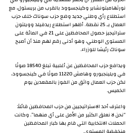
نورثهامبتونشاير وكينجسوود بالقرب من بريستول، مع
استطلاع رأي وطني جديد وضع حزب سوناك خلف حزب
العمال بـ 25 نقطة. أظهر استطلاع ريدفيلد وويلتون
ستراتيجيز حصول المحافظين على 21 في المائة على
المستوى الوطني، وهو أدنى رقم لهم منذ أن أصبح
سوناك رئيسًا للوزراء.
ويدافع حزب المحافظين عن أغلبية تبلغ 18540 صوتًا
في ويلينجبورو وهامش 11220 صوتًا في كينجسوود،
لكن حزب العمال واثق من الفوز بالمقعدين يوم
الخميس.
واعترف أحد الاستراتيجيين من حزب المحافظين قائلاً:
“نحن لا نعلق الكثير من الأمل على أي منهما”. وكانت
الحملات الانتخابية التي قام بها كبار المحافظين
منخفضة المستوى.