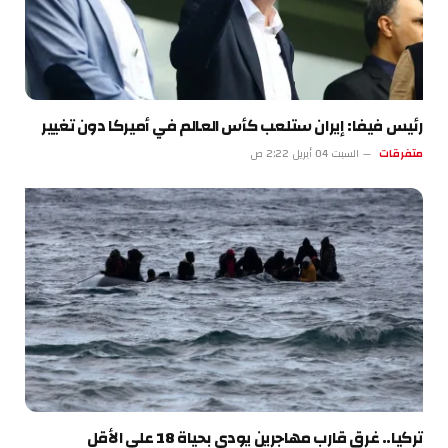
رئيس فيفا: إيران ستلعب كأس العالم في أميركا دون تغيير
متفرقات
السبت 04 أبريل 2:22 ص
تركيا.. غرق قارب مهاجرين يودي بحياة 18 على الأقل