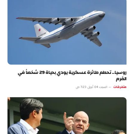
روسيا.. تحطم طائرة عسكرية يودي بحياة 29 شخصاً في
القرم
متفرقات
السبت 04 أبريل 7:23 ص