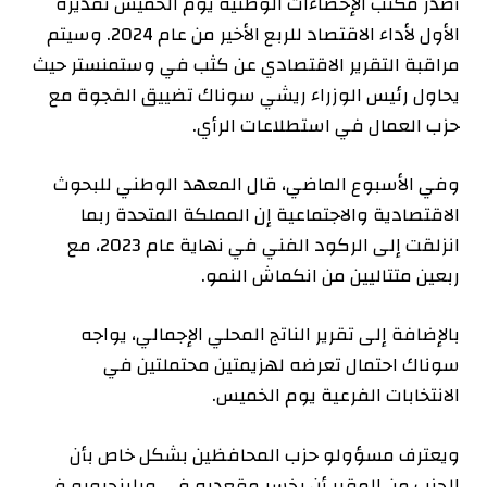
أصدر مكتب الإحصاءات الوطنية يوم الخميس تقديره
الأول لأداء الاقتصاد للربع الأخير من عام 2024. وسيتم
مراقبة التقرير الاقتصادي عن كثب في وستمنستر حيث
يحاول رئيس الوزراء ريشي سوناك تضييق الفجوة مع
حزب العمال في استطلاعات الرأي.
وفي الأسبوع الماضي، قال المعهد الوطني للبحوث
الاقتصادية والاجتماعية إن المملكة المتحدة ربما
انزلقت إلى الركود الفني في نهاية عام 2023، مع
ربعين متتاليين من انكماش النمو.
بالإضافة إلى تقرير الناتج المحلي الإجمالي، يواجه
سوناك احتمال تعرضه لهزيمتين محتملتين في
الانتخابات الفرعية يوم الخميس.
ويعترف مسؤولو حزب المحافظين بشكل خاص بأن
الحزب من المقرر أن يخسر مقعديه في ويلينجبورو في