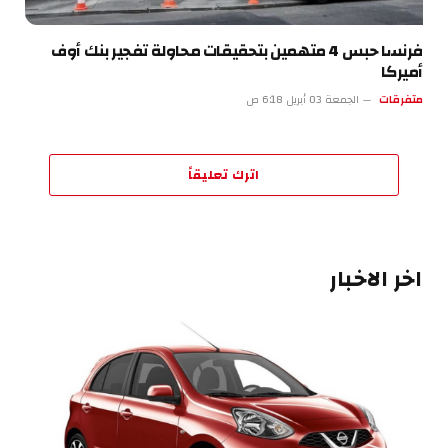
فرنسا حبس 4 متهمين بتحقيقات محاولة تفجير بنك أوف
أميركا
متفرقات
الجمعة 03 أبريل 6:18 ص
اترك تعليقاً
اخر الاخبار