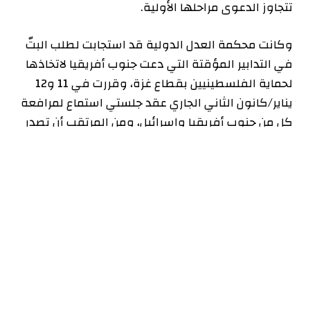
تتجاوز الدعوى مراحلها الأولية.
وكانت محكمة العدل الدولية قد استجابت لطلب البتّ
في التدابير المؤقتة التي دعت جنوب أفريقيا لاتخاذها
لحماية الفلسطينيين بقطاع غزة، وقررت في 11 و12
يناير/كانون الثاني الجاري عقد جلستي استماع لمرافعة
كل من جنوب أفريقيا وإسرائيل، ومن المرتقب أن تصدر
المحكمة قرارها بشأن الوقف الفوري للأعمال القتالية
نهاية الأسبوع الجاري.
وقدمت جنوب أفريقيا دعوى مؤلفة من 84 صفحة
تؤكد خلالها أن الخطابات الإسرائيلية تنطوي على “إرادة
لارتكاب إبادة جماعية ضد الفلسطينيين”، مشيرة إلى أن
الأعمال العسكرية الإسرائيلية في القطاع تمثل انتهاكا
مباشرا لالتزامات إسرائيل الموقعة على اتفاقية منع
جريمة الإبادة الجماعية.