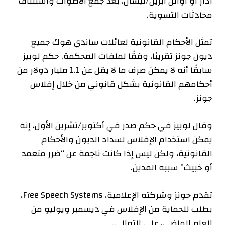
آذار أو أوائل أبريل/نيسان، بعد جمع الأصوات واستئناف
محادثات التسوية.
تمثل الأحكام القانونية لعائلات ساندي هوك جميع
ديون جونز تقريبًا، وفقًا لملفات المحكمة. حكم لوبيز
سابقًا أنه لا يمكن صرف ما لا يقل عن 1.1 مليار دولار من
أحكامهم القانونية بشكل قانوني من خلال إفلاس
جونز.
وقال لوبيز في حكم صدر في أكتوبر/تشرين الأول، إنه
يمكن استخدام الإفلاس لسداد الديون والأحكام
القانونية، ولكن ليس إذا كانت ناجمة عن “ضرر متعمد
أو خبيث” سببه المدين.
تقدم جونز وشركته الإعلامية، Free Speech Systems،
بطلب للحماية من الإفلاس في ديسمبر ويوليو من
العام الماضي، على التوالي.