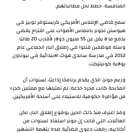
المنافسة. خطط لحل مطالباتهم.
سمح قاضي الإفلاس الأمريكي كريستوفر لوبيز في
هيوستن لجونز بالتماس الأصوات على اقتراح يقضي
بدفع ما لا يقل عن 55 مليون دولار لأقارب 20 طالبًا
وستة موظفين قتلوا في إطلاق النار الجماعي عام
2012 في مدرسة ساندي هوك الابتدائية في نيوتاون
بولاية كونيتيكت.
وزعم جونز، الذي يقدم برنامجًا إذاعيًا، لسنوات أن
المذبحة كانت مجرد خدعة، تم تمثيلها مع ممثلين كجزء
من مؤامرة حكومية للاستيلاء على أسلحة الأمريكيين.
وقد اعترف منذ ذلك الحين بوقوع إطلاق النار، لكن
العائلات، التي قالت إن جونز استفاد لسنوات من
أكاذيبه، رفعت دعوى قضائية ضده بتهمة التشهير.