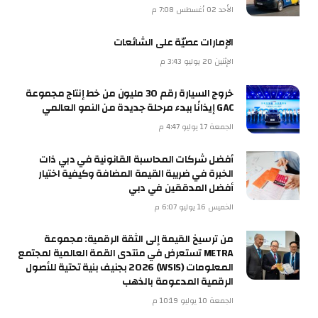
الأحد 02 أغسطس 7:08 م
الإمارات عصيّة على الشائعات
الإثنين 20 يوليو 3:43 م
خروج السيارة رقم 30 مليون من خط إنتاج مجموعة
GAC إيذانًا ببدء مرحلة جديدة من النمو العالمي
الجمعة 17 يوليو 4:47 م
أفضل شركات المحاسبة القانونية في دبي ذات
الخبرة في ضريبة القيمة المضافة وكيفية اختيار
أفضل المدققين في دبي
الخميس 16 يوليو 6:07 م
من ترسيخ القيمة إلى الثقة الرقمية: مجموعة
METRA تستعرض في منتدى القمة العالمية لمجتمع
المعلومات (WSIS) 2026 بجنيف بنية تحتية للأصول
الرقمية المدعومة بالذهب
الجمعة 10 يوليو 10:19 م