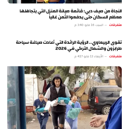
النجاة من صيف دبي: قائمة صيانة المنزل التي يتجاهلها
معظم السكان حتى يدفعوا الثمن غالياً
متفرقات
السبت 16 مايو 3:40 م
تقوى الربيعاوي.. الرؤية الرائدة التي أعادت صياغة سياحة
طرابزون والشمال التركي في 2026
متفرقات
الأربعاء 13 مايو 4:17 م