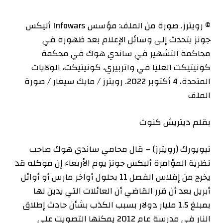
© رويترز. صورة من الملف: مؤسس Infowars أليكس
جونز يتحدث إلى وسائل الإعلام بعد ظهوره في
محاكمة التشهير في ساندي هوك في محكمة
كونيتيكت العليا في واتربيري، كونيتيكت، الولايات
المتحدة، 4 أكتوبر 2022. رويترز / مايك سيغار / صورة
الملف
بقلم ديتريش كنوث
نيويورك (رويترز) – قال محامي ساندي هوك صاحب
نظرية المؤامرة أليكس جونز يوم الأربعاء إن موكله قد
يخرج من إفلاس الفصل 11 بحلول أواخر مارس أو أوائل
أبريل بعد أن قرر القاضي أن العائلات التي يدين لها
بمبلغ 1.5 مليار دولار بسبب الكذب بشأن حادث إطلاق
النار في مدرسة عام 2012 يمكنها التصويت على