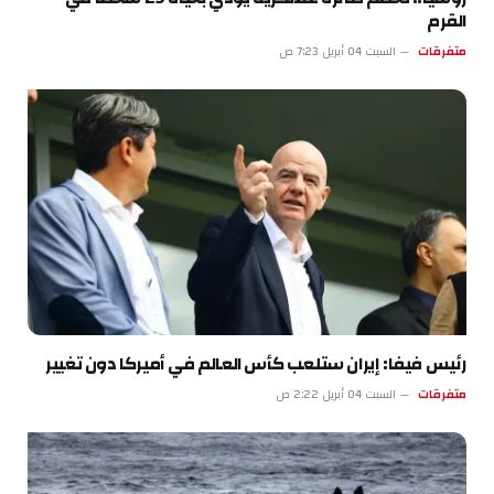
القرم
متفرقات
السبت 04 أبريل 7:23 ص
رئيس فيفا: إيران ستلعب كأس العالم في أميركا دون تغيير
متفرقات
السبت 04 أبريل 2:22 ص