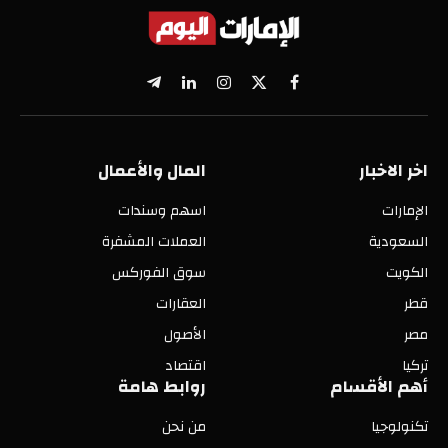
X
فيسبوك
الانستغرام
لينكدإن
تيلقرام
(Twitter)
اخر الاخبار
المال والأعمال
الإمارات
اسهم وسندات
السعودية
العملات المشفرة
الكويت
سوق الفوركس
قطر
العقارات
مصر
الأصول
تركيا
اقتصاد
أهم الأقسام
روابط هامة
تكنولوجيا
من نحن