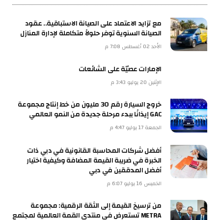
مع تزايد الاعتماد على الصيانة الاستباقية.. عقود
الصيانة السنوية توفر حلولاً متكاملة لإدارة المنازل
الأحد 02 أغسطس 7:08 م
الإمارات عصيّة على الشائعات
الإثنين 20 يوليو 3:43 م
خروج السيارة رقم 30 مليون من خط إنتاج مجموعة
GAC إيذانًا ببدء مرحلة جديدة من النمو العالمي
الجمعة 17 يوليو 4:47 م
أفضل شركات المحاسبة القانونية في دبي ذات
الخبرة في ضريبة القيمة المضافة وكيفية اختيار
أفضل المدققين في دبي
الخميس 16 يوليو 6:07 م
من ترسيخ القيمة إلى الثقة الرقمية: مجموعة
METRA تستعرض في منتدى القمة العالمية لمجتمع