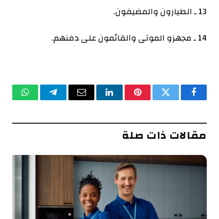
13 ـ الطيارون والمضيفون.
14 ـ مجهزو الموتى والقائمون على دفنهم.
فيسبوك
تويتر
بينتيريست
لينكدإن
البريد
تيلقرام
واتساب
الإلكتروني
مقالات ذات صلة