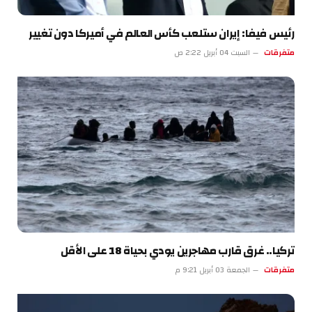
رئيس فيفا: إيران ستلعب كأس العالم في أميركا دون تغيير
متفرقات
السبت 04 أبريل 2:22 ص
تركيا.. غرق قارب مهاجرين يودي بحياة 18 على الأقل
متفرقات
الجمعة 03 أبريل 9:21 م