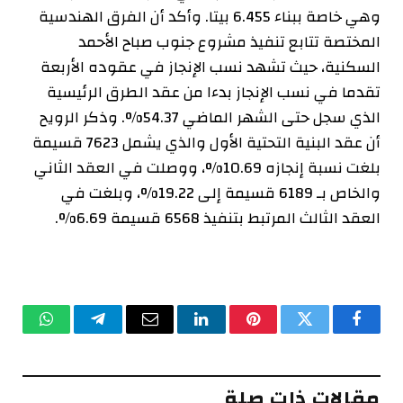
وهي خاصة ببناء 6.455 بيتا. وأكد أن الفرق الهندسية
المختصة تتابع تنفيذ مشروع جنوب صباح الأحمد
السكنية، حيث تشهد نسب الإنجاز في عقوده الأربعة
تقدما في نسب الإنجاز بدءا من عقد الطرق الرئيسية
الذي سجل حتى الشهر الماضي 54.37%. وذكر الرويح
أن عقد البنية التحتية الأول والذي يشمل 7623 قسيمة
بلغت نسبة إنجازه 10.69%، ووصلت في العقد الثاني
والخاص بـ 6189 قسيمة إلى 19.22%، وبلغت في
العقد الثالث المرتبط بتنفيذ 6568 قسيمة 6.69%.
فيسبوك
تويتر
بينتيريست
لينكدإن
البريد
تيلقرام
واتساب
الإلكتروني
مقالات ذات صلة