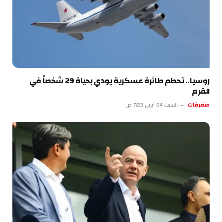
روسيا.. تحطم طائرة عسكرية يودي بحياة 29 شخصاً في
القرم
متفرقات
السبت 04 أبريل 7:23 ص