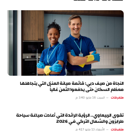
النجاة من صيف دبي: قائمة صيانة المنزل التي يتجاهلها
معظم السكان حتى يدفعوا الثمن غالياً
متفرقات
السبت 16 مايو 3:40 م
تقوى الربيعاوي.. الرؤية الرائدة التي أعادت صياغة سياحة
طرابزون والشمال التركي في 2026
متفرقات
الأربعاء 13 مايو 4:17 م