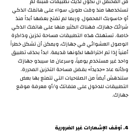
من المحتمل أن تكون لديك تطبيقات مثبتة لم
تستخدمها منذ وقت طويل، سواء على هاتفك الذكي
أو حاسوبك المحمول. وربما لم تفتح بعضها أبداً منذ
شرائك جهازك، فهناك الكثير منها على هاتفك الذكي
خاصة. تستهلك هذه التطبيقات مساحة تخزين وذاكرة
الوصول العشوائي في جهازك، ويمكن أن تشكل خطراً
أمنياً إذا تم اختراقها لكونها قديمة. ابدأ بحذف تطبيق
واحد غير مستخدم يومياً، وسرعان ما سيبدو جهازك
وكأنه عاد «جديداً» بفضل مساحة التخزين المحررة.
ستندهش أيضاً من الصلاحيات التي تتمتع بها بعض
التطبيقات للدخول على ملفاتك و/أو معرفة موقع
جهازك
.
4
.
أوقف الإشعارات غير الضرورية