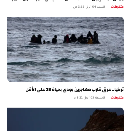
متفرقات
السبت 04 أبريل 2:22 ص
تركيا.. غرق قارب مهاجرين يودي بحياة 18 على الأقل
متفرقات
الجمعة 03 أبريل 9:21 م