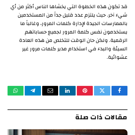
قد تكون هذه الخطوة التي يخشاها الناس أكثر من أي
شيء آخر. حيث يلتزم عدد قليل جداً من المستخدمين
بالممارسات الجيدة لإدارة كلمات المرور، وغالباً ما
يستخدمون نفس كلمة المرور لجميع حساباتهم
الرقمية. ولكن حان الوقت للتخلص من هذه العادة
السيئة والبدء في استخدام مدير كلمات مرور غير
عشوائية
.
فيسبوك
تويتر
بينتيريست
لينكدإن
البريد
تيلقرام
واتساب
الإلكتروني
مقالات ذات صلة