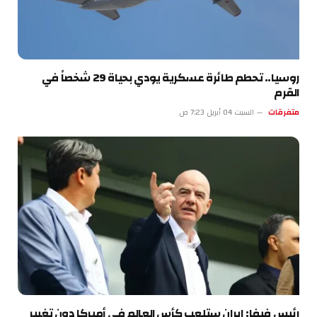
روسيا.. تحطم طائرة عسكرية يودي بحياة 29 شخصاً في
القرم
متفرقات
السبت 04 أبريل 7:23 ص
رئيس فيفا: إيران ستلعب كأس العالم في أميركا دون تغيير