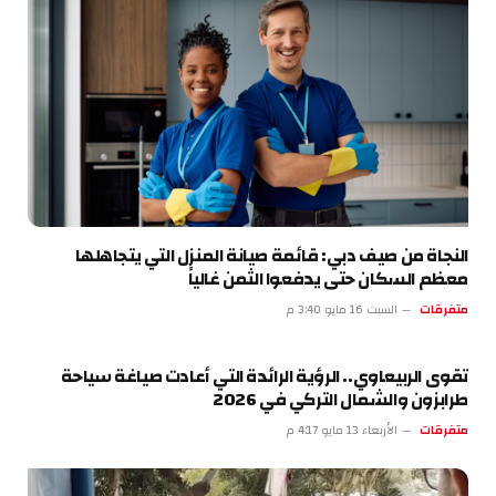
النجاة من صيف دبي: قائمة صيانة المنزل التي يتجاهلها
معظم السكان حتى يدفعوا الثمن غالياً
متفرقات
السبت 16 مايو 3:40 م
تقوى الربيعاوي.. الرؤية الرائدة التي أعادت صياغة سياحة
طرابزون والشمال التركي في 2026
متفرقات
الأربعاء 13 مايو 4:17 م