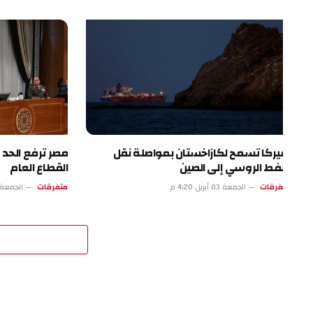
يركا تسمح لكازاخستان بمواصلة نقل
مصر ترفع الحد الأدنى 
نفط الروسي إلى الصين
القطاع العام
فرقات
الجمعة 03 أبريل 4:20 م
متفرقات
الجمعة 03 أبريل 11:19 ص
اترك 