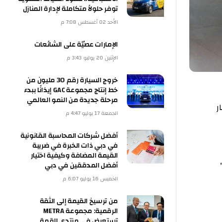
توفر حلولاً متكاملة لإدارة المنازل
الأحد 02 أغسطس 7:08 م
الإمارات عصيّة على الشائعات
الإثنين 20 يوليو 3:43 م
خروج السيارة رقم 30 مليون من
خط إنتاج مجموعة GAC إيذانًا ببدء
مرحلة جديدة من النمو العالمي
الجمعة 17 يوليو 4:47 م
أفضل شركات المحاسبة القانونية
في دبي ذات الخبرة في ضريبة
القيمة المضافة وكيفية اختيار
أفضل المدققين في دبي
الخميس 16 يوليو 6:07 م
من ترسيخ القيمة إلى الثقة
الرقمية: مجموعة METRA
تستعرض في منتدى القمة