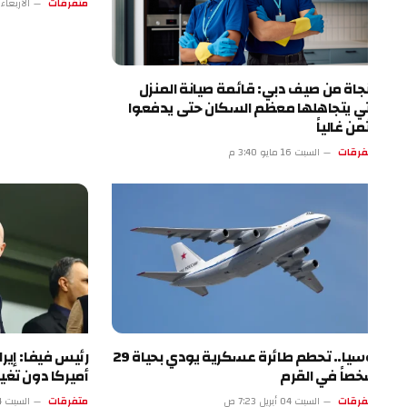
متفرقات
الأربعاء 13 مايو 4:17 م
نجاة من صيف دبي: قائمة صيانة المنزل
تي يتجاهلها معظم السكان حتى يدفعوا
ثمن غالياً
فرقات
السبت 16 مايو 3:40 م
روسيا.. تحطم طائرة عسكرية يودي بحياة 29
رئيس فيفا: إيران ست
صاً في القرم
أميركا دون تغيير
فرقات
السبت 04 أبريل 7:23 ص
متفرقات
السبت 04 أبريل 2:22 ص