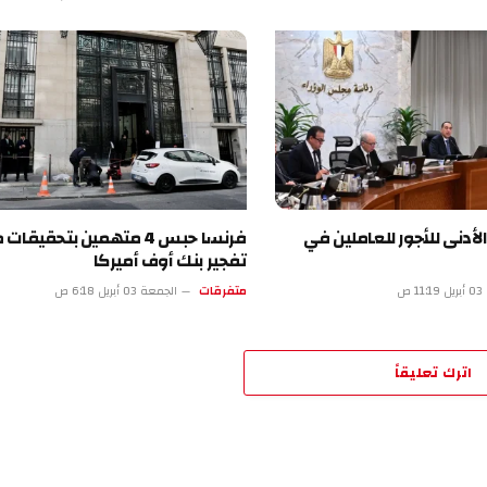
للأجور للعاملين في
فرنسا حبس 4 متهمين بتحقيقات محاولة
تفجير بنك أوف أميركا
متفرقات
الجمعة 03 أبريل 6:18 ص
تعليقاً