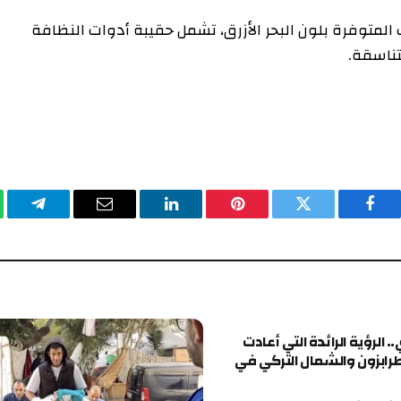
ة بلون البحر الأزرق، تشمل حقيبة أدوات النظافة
.
يسبوك
تويتر
بينتيريست
لينكدإن
البريد
تيلقرام
وا
الإلكتروني
ة الرائدة التي أعادت
 والشمال التركي في