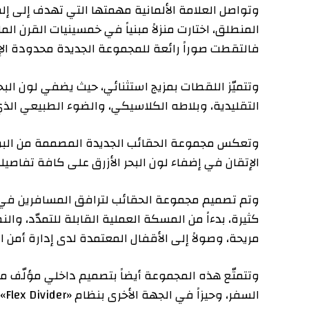
وتواصل العلامة الألمانية مهمتها التي تهدف إلى إلقاء ال
المنطلق، اختارت منزلاً مبنياً في خمسينيات القرن الماضي،
فالتقطت صوراً رائعة للمجموعة الجديدة محدودة الإصدار ب
وتتميّز اللقطات بمزيج استثنائي، حيث يضفي لون البحر ال
التقليدية، وبلاطه الكلاسيكي، والضوء الطبيعي الذي يغمر
وتعكس مجموعة الحقائب الجديدة المصممة من البوليكربونات،
الإتقان في إضفاء لون البحر الأزرق على كافة تفاصيلها، بدءا
وتم تصميم مجموعة الحقائب لترافق المسافرين في كافة رحل
كثيرة، بدءاً من المسكة العملية القابلة للتمدّد، والنظام 
مريحة، وصولاً إلى الأقفال المعتمدة لدى إدارة أمن النقل 
وتتمتّع هذه المجموعة أيضاً بتصميم داخلي مؤلّف من جزأين، 
السفر، وحيزاً في الجهة الأخرى بنظام «Flex Divider»، القابل للتعديل، من أجل تنظيم مقتنياتك وترتيبها.