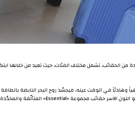
، عن مجموعة جديدة من الحقائب، تشمل مختلف الفئات، حيث تعيد من خلالها ابتكار
دئاً في الوقت عينه، فيجسّد روح البحر النابضة بالطاقة
المهدّئة، وبالمزايا المجدّدة للنشاط والحيوية. ويكسو اللون الآسر حقائب مجموعة «Essential» المتألّقة والمخدّدة،