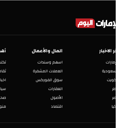
ر الاخبار
المال والأعمال
أهم الأق
إمارات
اسهم وسندات
تكنولوجيا
سعودية
العملات المشفرة
ثقافة وفنو
كويت
سوق الفوركس
اخبار العالم
ر
العقارات
سياسة ومح
ر
الأصول
صحة وجمال
يا
اقتصاد
منوعات