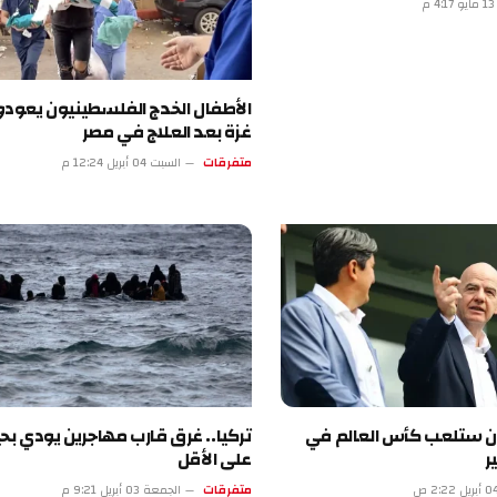
الأطفال الخدج الفلسطينيون يعودون إلى
غزة بعد العلاج في مصر
متفرقات
السبت 04 أبريل 12:24 م
لعب كأس العالم في
تركيا.. غرق قارب مهاجرين يودي بحياة 18
على الأقل
متفرقات
الجمعة 03 أبريل 9:21 م