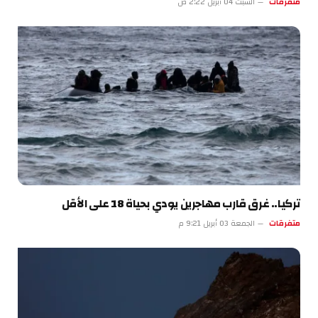
متفرقات
السبت 04 أبريل 2:22 ص
تركيا.. غرق قارب مهاجرين يودي بحياة 18 على الأقل
متفرقات
الجمعة 03 أبريل 9:21 م