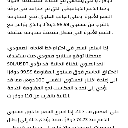
دولارًا، والذي يتماشى مع النقاط المنخفضة الأخيرة
وخط الدعم الديناميكي الذي تم احترامه في حركة
السعر الأخيرة. وعلى الجانب العلوي، تقع المقاومة
بالقرب من مستوى 99.59 دولارًا، والذي يتزامن مع
القمم الأخيرة التي تشكل منطقة مقاومة محتملة.
إذا استمر السعر في احترام خط الاتجاه الصعودي،
فيمكننا توقع سيناريو صعودي حيث يستهدف
SOL/USDT الحد العلوي للقناة الحالية. قد يؤدي
الاختراق الحاسم فوق مستوى المقاومة 99.59 دولارًا
إلى إعادة اختبار المستوى النفسي 100 دولار، مما قد
يؤدي إلى تمديد المكاسب نحو المقاومة الهامة
التالية بالقرب من 110 دولارات.
على العكس من ذلك، إذا اخترق السعر ما دون مستوى
الدعم عند 74.73 دولارًا، فقد يؤدي ذلك إلى إبطال
التوقعات الصعودية والإشارة إلى سيناريو هبوطي.