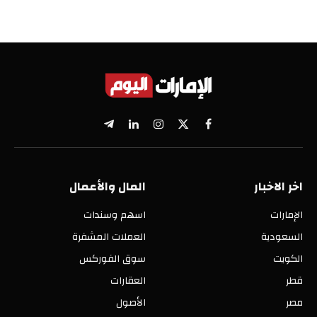
X
فيسبوك
الانستغرام
لينكدإن
تيلقرام
(Twitter)
اخر الاخبار
المال والأعمال
الإمارات
اسهم وسندات
السعودية
العملات المشفرة
الكويت
سوق الفوركس
قطر
العقارات
مصر
الأصول