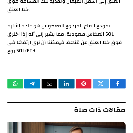
العنق إلى أسفل القيعان وتمديد تلك المسافة فوق
خط العنق.
نموذج القاع المزدوج المعكوس هو عادة إشارة
انعكاس صعودية، مما يشير إلى أنه إذا اخترق SOL
فوق خط العنق عن قناعة، فيمكننا أن نرى ارتفاعًا في
زوج SOL/ETH.
فيسبوك
تويتر
بينتيريست
لينكدإن
البريد
تيلقرام
واتساب
الإلكتروني
مقالات ذات صلة