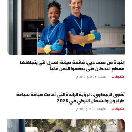
النجاة من صيف دبي: قائمة صيانة المنزل التي يتجاهلها
معظم السكان حتى يدفعوا الثمن غالياً
متفرقات
السبت 16 مايو 3:40 م
تقوى الربيعاوي.. الرؤية الرائدة التي أعادت صياغة سياحة
طرابزون والشمال التركي في 2026
متفرقات
الأربعاء 13 مايو 4:17 م