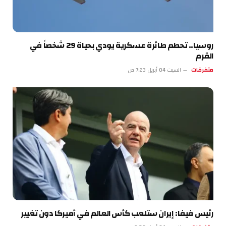
روسيا.. تحطم طائرة عسكرية يودي بحياة 29 شخصاً في
القرم
متفرقات
السبت 04 أبريل 7:23 ص
رئيس فيفا: إيران ستلعب كأس العالم في أميركا دون تغيير