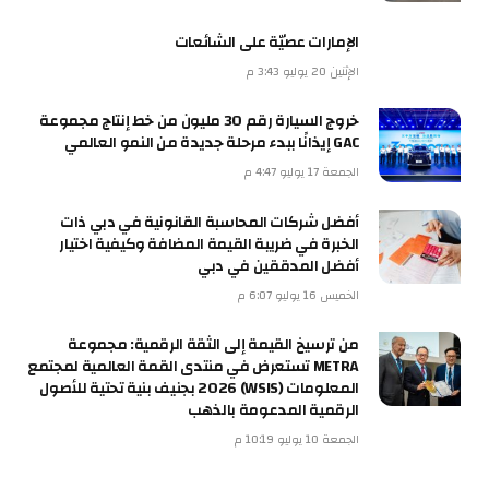
الإمارات عصيّة على الشائعات
الإثنين 20 يوليو 3:43 م
خروج السيارة رقم 30 مليون من خط إنتاج مجموعة
GAC إيذانًا ببدء مرحلة جديدة من النمو العالمي
الجمعة 17 يوليو 4:47 م
أفضل شركات المحاسبة القانونية في دبي ذات
الخبرة في ضريبة القيمة المضافة وكيفية اختيار
أفضل المدققين في دبي
الخميس 16 يوليو 6:07 م
من ترسيخ القيمة إلى الثقة الرقمية: مجموعة
METRA تستعرض في منتدى القمة العالمية لمجتمع
المعلومات (WSIS) 2026 بجنيف بنية تحتية للأصول
الرقمية المدعومة بالذهب
الجمعة 10 يوليو 10:19 م