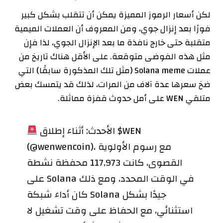
لكن أسعار الرموز المميزة يمكن أن تتقلب بشكل كبير
فورًا بعد
إنزال جوي
، ومن المعروف أن العملات الميمية
متقلبة حتى خارج نافذة ما بعد الإنزال الجوي، لذا فإن
مثل هذه الفوضى متوقعة. على الأقل هناك تاريخ من
عملات Solana meme (مثل تلك المذكورة سابقًا) التي
ضخ سعرها عدة آلاف من المرات، لذلك قد يتمسك بعض
متلقي WEN على أمل حدوث قفزة مماثلة.
الأحدث: أثناء إطلاق $WEN
(@wenwencoin)، مع رسوم الأولوية
القصوى، كانت 117,973 محفظة نشطة
على Solana في الوقت المحدد، ومع ذلك
كان أداء شبكة Solana جيدًا بشكل
استثنائي، مع الحفاظ على وقت تشغيل لا