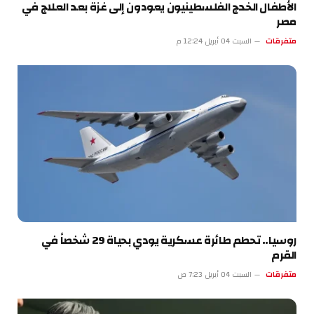
الأطفال الخدج الفلسطينيون يعودون إلى غزة بعد العلاج في
مصر
متفرقات
السبت 04 أبريل 12:24 م
روسيا.. تحطم طائرة عسكرية يودي بحياة 29 شخصاً في
القرم
متفرقات
السبت 04 أبريل 7:23 ص