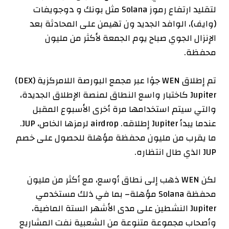
لتقليد ارتفاع رموز Solana مثل
بونك
و
دوجويفات
(وايف)،
الوافد الجديد ون
تهيمن على المحادثة بعد
الإنزال الجوي صباح يوم الجمعة لأكثر من مليون
محفظة.
تم إطلاق WEN جوًا عبر مجمع البورصة اللامركزية (DEX)
Jupiter كاختبار واسع النطاق لمنصة الإطلاق الجديدة،
والتي سيتم استخدامها مرة أخرى الأسبوع المقبل
عندما يبدأ Jupiter إطلاقه.
airdrop لرمزها الخاص، JUP
.
ما يقرب من مليون محفظة مؤهلة للحصول على خصم
JUP الذي طال انتظاره.
لكن WEN ذهب إلى نطاق أوسع، مع
أكثر من مليون
محفظة Solana مؤهلة
– بما في ذلك مستخدمي
Jupiter النشطين على مدى الأشهر الستة الماضية،
وأصحاب مجموعة متنوعة من الشعبية
نفت
المشاريع