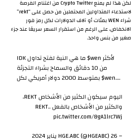
لكن هذا لم يمنع Crypto Twitter من اغتنام الفرصة
لاستدعاء المتداولين المحتملين
من حصل على “rekt”
شراء WEN بمئات أو آلاف الدولارات لكل رمز فور
الانخفاض، على الرغم من استقرار السعر سريعًا عند جزء
صغير من بنس واحد.
IDK ما هي النية لفتح تداول $wen لأكثر
من 10 دقائق والسماح بشراء التجزئة
بمتوسط ​​2000 دولار أمريكي لكل $wen….
اليوم سيكون الكثير من الأشخاص REKT،
والكثير من الأشخاص بالفعل REKT..
pic.twitter.com/8gA1lrc7Wj
– HGE.ABC (@HGEABC) 26 يناير 2024