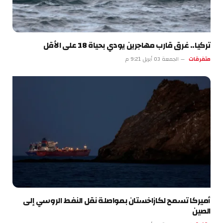
تركيا.. غرق قارب مهاجرين يودي بحياة 18 على الأقل
متفرقات
الجمعة 03 أبريل 9:21 م
أميركا تسمح لكازاخستان بمواصلة نقل النفط الروسي إلى
الصين