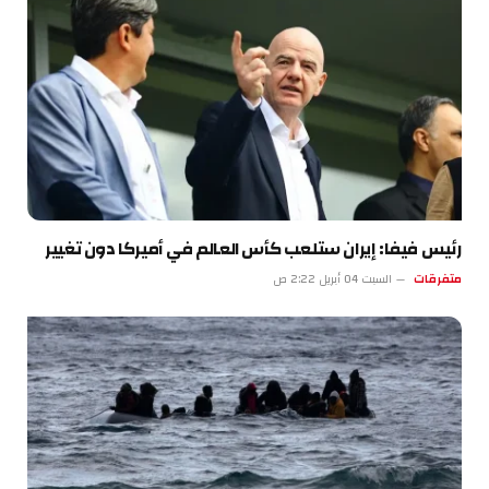
رئيس فيفا: إيران ستلعب كأس العالم في أميركا دون تغيير
متفرقات
السبت 04 أبريل 2:22 ص