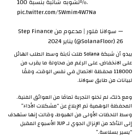
تشوبه شائبة بنسبة 100٪.
pic.twitter.com/5Wmim4W7Na
— سولانا فلور | مدعوم من Step Finance
(@SolanaFloor) 26 يناير 2024
يبدو أن شبكة Solana ظلت ثابتة وسط الطلب الهائل
على الانخفاض، على الرغم من محاولة ما يقرب من
118000 محفظة الاتصال في نفس الوقت، وفقًا
لبيانات من
طابق سولانا
.
ومع ذلك، لم تخلو التجربة تمامًا من العوائق الفنية.
المحفظة الوهمية
تم الإبلاغ عن “مشكلات الأداء”
وسط اللحظات الأولى من الهبوط، وقالت إنها ستهدف
إلى التأكد من الإنزال الجوي لـ JUP الأسبوع المقبل
“يسير بسلاسة.”