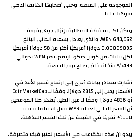
الموجودة على المنصة، وحتى أصحابها
الهاتف الذكي
سولانا ساغا
.
يمكن لكل محفظة المطالبة بإنزال جوي بقيمة
643,652 WEN، والذي يعادل بسعره الحالي البالغ
0.00009095 دولارًا أمريكيًا أكثر من 58 دولارًا أمريكيًا،
لكل بيانات من
كوين جيكو
. ارتفع سعر WEN بحوالي
483% منذ انخفاض صباح يوم الجمعة.
أشارت مصادر بيانات أخرى إلى ارتفاع قصير الأمد في
الأسعار يصل إلى 2915 دولارًا، وفقًا لـ
CoinMarketCap
،
أو 4836 دولارًا وفقًا لـ
عين الطير
. يُظهر كلا الموقعين
أن السعر الحالي لعملة WEN يمثل انخفاضًا بنسبة
100% تقريبًا في القيمة عن تلك القمم المذهلة.
يبدو أن هذه الفقاعات في الأسعار تعتبر قيمًا متطرفة،