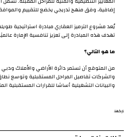
المعايير التنظيمية والفنية للمراحل المقبلة. تشمل الخ
إضافية، وفق منهج تدريجي يخضع للتقييم والموافقات التن
يُعد مشروع الترميز العقاري مبادرة استراتيجية طويلة ال
تهدف هذه المبادرة إلى تعزيز تنافسية الإمارة عالميًا وتر
ما هو التالي؟
من المتوقع أن تستمر دائرة الأراضي والأملاك ودبي في تط
والشركات تفاصيل المراحل المستقبلية وتوسع نطاق المشار
والبيانات التشغيلية أساسًا للقرارات المستقبلية المتعلق
ركها.
ف