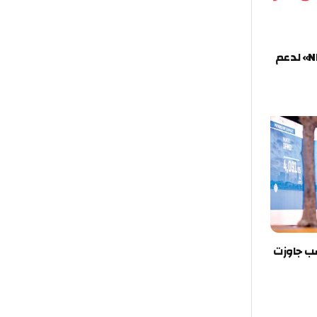
ع «NRTC» لدعم
جاوزت