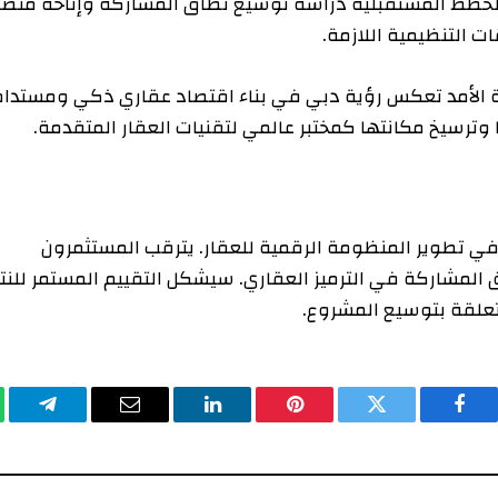
طط المستقبلية دراسة توسيع نطاق المشاركة وإتاحة منصات
ظيمية اللازمة.
أمد تعكس رؤية دبي في بناء اقتصاد عقاري ذكي ومستدام.
سيخ مكانتها كمختبر عالمي لتقنيات العقار المتقدمة.
وير المنظومة الرقمية للعقار. يترقب المستثمرون
كة في الترميز العقاري. سيشكل التقييم المستمر للنتائج
ة بتوسيع المشروع.
يسبوك
تويتر
بينتيريست
لينكدإن
البريد
تيلقرام
وا
الإلكتروني