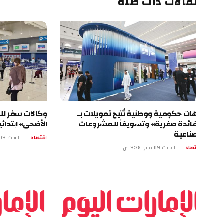
قالات ذات صلة
ات حكومية ووطنية تُتيح تمويلات بـ
وكالات سفر للمتعاملي
ائدة صفرية» وتسويقاً للمشروعات
الأضحى» ابتدائية وقابل
صناعية
اقتصاد
السبت 09 مايو 4:37 ص
تصاد
السبت 09 مايو 9:38 ص