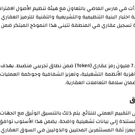
في مارس الماضي بالتعاون مع هيئة تنظيم الأصول الافتراضية
ار البنية التنظيمية والتشريعية والتقنية للترميز العقاري
 عقاري في المنطقة تتبنى هذا النموذج المبتكر ضمن
تركز المرحلة الثانية على تفعيل إعادة بيع ما يقارب 7.8 مليون رمز عقاري (Token) ضمن نطاق تجريبي منضبط. يهدف
 الأنظمة التشغيلية، وتعزيز الشفافية وحوكمة العمليات.
امة التعاملات العقارية.
يم العملي للنتائج. يتم ذلك بالتنسيق الوثيق مع الجهات
دة إلى بيانات تشغيلية واضحة. يضمن هذا الأسلوب توافق
ثقة المستثمرين المحليين والدوليين في السوق العقاري