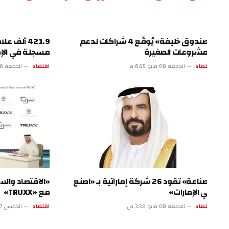
«صندوق خليفة» يُوقّع 4 شراكات لدعم
421.9 ألف علامة 
مشروعات الصغيرة
مسجلة في الإمارات
تصاد
الجمعة 08 مايو 6:35 م
اقتصاد
الجمعة 08 مايو 1:34 م
«صناعة» تقود 26 شركة إماراتية بـ «اصنع
«الاقتصاد والسياحة»
 الإمارات»
مع «TRUXX»
تصاد
الجمعة 08 مايو 3:32 ص
اقتصاد
الخميس 07 مايو 10:31 م