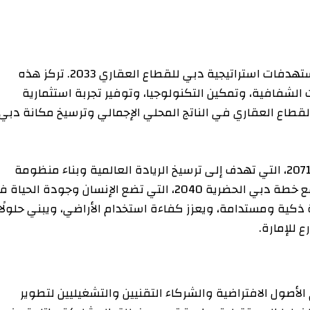
يُعد مشروع الترميز العقاري محركًا رئيسيًا لتحقيق مستهدفات استراتيجية دبي للقطاع العقاري 2033. تركز هذه
فية، وتمكين التكنولوجيا، وتوفير تجربة استثمارية
لعقاري في الناتج المحلي الإجمالي وترسيخ مكانة دبي
جم المشروع أيضًا مع مستهدفات رؤية الإمارات 2071، التي تهدف إلى ترسيخ الريادة العالمية وبناء منظومة
اقتصادية مستقبلية مستدامة. ويتقاطع المشروع مع خطة دبي الحضرية 2040، التي تضع الإنسان وجودة الحياة في
ومستدامة، ويعزز كفاءة استخدام الأراضي، ويبني حلولًا
رة.
 الافتراضية والشركاء التقنيين والتشغيليين لتطوير