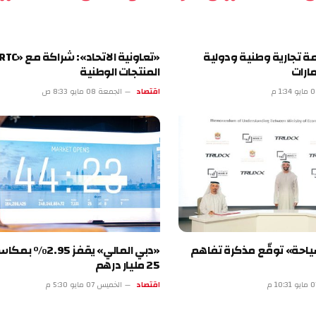
تجارية وطنية ودولية
«تعاونية الاتحاد»: شراكة م
المنتجات الوطنية
اقتصاد
الجمعة 08 مايو 8:33 ص
 توقّع مذكرة تفاهم
«دبي المالي» يقفز 2.95% بمكاسب 
25 مليار درهم
اقتصاد
الخميس 07 مايو 5:30 م