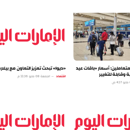
ن: أسعار «باقات عيد
«ديوا» تبحث تعزيز التعاون مع بيلاروسيا
ة للتغيير
اقتصاد
الجمعة 08 مايو 11:36 م