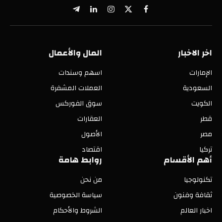
X
فيسبوك
الانستغرام
لينكدإن
تيلقرام
(Twitter)
اخر الاخبار
المال والأعمال
الإمارات
اسهم وسندات
السعودية
العملات المشفرة
الكويت
سوق الفوركس
قطر
العقارات
مصر
الأصول
تركيا
اقتصاد
أهم الأقسام
روابط هامة
تكنولوجيا
من نحن
ثقافة وفنون
سياسة الخصوصية
اخبار العالم
الشروط والأحكام