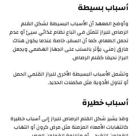
‫أسباب بسيطة
وأوضح المعهد أن الأسباب البسيطة لشكل القلم
الرصاص للبراز تتمثل في ‫اتباع نظام غذائي سيئ أو عدم
تحمل الطعام، كما أن السفر، خاصة عندما ‫يكون هناك
فارق زمني، يؤثر بالسلب على الجهاز الهضمي ويجعل
البراز نحيفا ‫كقلم الرصاص.
‫وتشمل الأسباب البسيطة الأخرى للبراز القلمي الحمل
أو تناول الأدوية مثل ‫مكملات الحديد.
‫أسباب خطيرة
وقد يشير شكل القلم الرصاص للبراز إلى أسباب خطيرة
كالتهابات الأمعاء ‫المزمنة مثل مرض كرون أو التهاب
القولون التقرحي أو متلازمة القولون ‫العصبي.