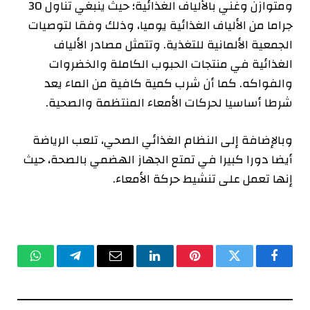
ومتوازن وغني ‫بالألياف الغذائية؛ حيث ينبغي تناول 30
جراما من الألياف الغذائية ‫يوميا، وذلك وفقا لتوصيات
الجمعية الألمانية للتغذية. وتتمثل مصادر ‫الألياف
الغذائية في منتجات الحبوب الكاملة والخضروات
والفواكه. كما أن ‫شرب كمية كافية من الماء يعد
شرطا أساسيا لحركات الأمعاء المنتظمة ‫والصحية.
وبالإضافة إلى النظام الغذائي الصحي، تلعب الرياضة
أيضا دورا كبيرا في ‫تمتع الجهاز الهضمي بالصحة، حيث
إنها تعمل على تنشيط حركة الأمعاء.
فيسبوك
تويتر
بينتيريست
لينكدإن
البريد
تيلقرام
واتساب
الإلكتروني