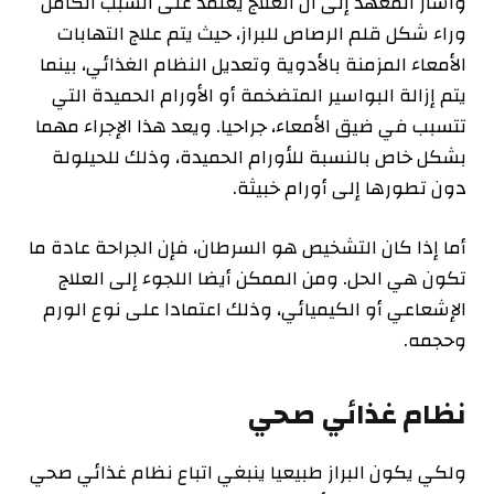
‫وأشار المعهد إلى أن العلاج يعتمد على السبب الكامن
وراء شكل قلم ‫الرصاص للبراز، حيث يتم علاج التهابات
الأمعاء المزمنة بالأدوية وتعديل ‫النظام الغذائي، بينما
يتم إزالة البواسير المتضخمة أو الأورام الحميدة ‫التي
تتسبب في ضيق الأمعاء، جراحيا. ويعد هذا الإجراء مهما
بشكل خاص ‫بالنسبة للأورام الحميدة، وذلك للحيلولة
دون تطورها إلى أورام خبيثة.
‫أما إذا كان التشخيص هو السرطان، فإن الجراحة عادة ما
تكون هي الحل. ومن ‫الممكن أيضا اللجوء إلى العلاج
الإشعاعي أو الكيميائي، وذلك اعتمادا على ‫نوع الورم
وحجمه.
‫نظام غذائي صحي
‫ولكي يكون البراز طبيعيا ينبغي اتباع نظام غذائي صحي