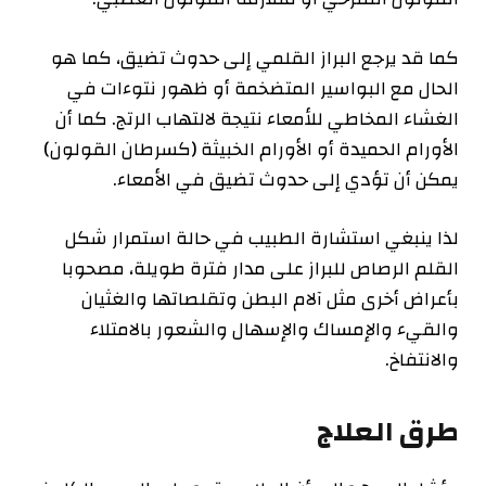
‫كما قد يرجع البراز القلمي إلى حدوث تضيق، كما هو
الحال مع البواسير ‫المتضخمة أو ظهور نتوءات في
الغشاء المخاطي للأمعاء نتيجة لالتهاب ‫الرتج. كما أن
الأورام الحميدة أو الأورام الخبيثة (كسرطان القولون)
‫يمكن أن تؤدي إلى حدوث تضيق في الأمعاء.
لذا ينبغي استشارة الطبيب في حالة استمرار شكل
القلم الرصاص للبراز على ‫مدار فترة طويلة، مصحوبا
بأعراض أخرى مثل آلام البطن وتقلصاتها ‫والغثيان
والقيء والإمساك والإسهال والشعور بالامتلاء
والانتفاخ.
‫طرق العلاج