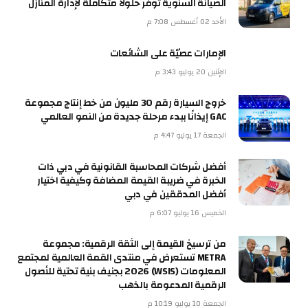
الصيانة السنوية توفر حلولاً متكاملة لإدارة المنازل
الأحد 02 أغسطس 7:08 م
الإمارات عصيّة على الشائعات
الإثنين 20 يوليو 3:43 م
خروج السيارة رقم 30 مليون من خط إنتاج مجموعة
GAC إيذانًا ببدء مرحلة جديدة من النمو العالمي
الجمعة 17 يوليو 4:47 م
أفضل شركات المحاسبة القانونية في دبي ذات
الخبرة في ضريبة القيمة المضافة وكيفية اختيار
أفضل المدققين في دبي
الخميس 16 يوليو 6:07 م
من ترسيخ القيمة إلى الثقة الرقمية: مجموعة
METRA تستعرض في منتدى القمة العالمية لمجتمع
المعلومات (WSIS) 2026 بجنيف بنية تحتية للأصول
الرقمية المدعومة بالذهب
الجمعة 10 يوليو 10:19 م