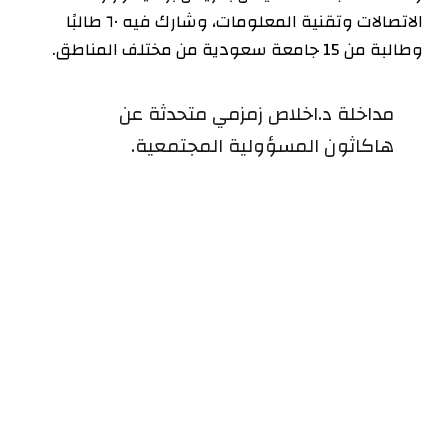
الاتصالات وتقنية المعلومات، وشارك فيه ٦٠ طالبًا
وطالبة من 15 جامعة سعودية من مختلف المناطق.
مداخلة د.اخلاص زمزمي متحدثة عن
هاكاثون المسؤولية المجتمعية.
#من_السعودية
pic.twitter.com/vMaWGni77R
— قناة السعودية (@saudiatv)
January
26, 2024
فيسبوك
تويتر
بينتيريست
لينكدإن
البريد
تيلقرام
واتساب