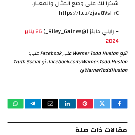
شكرا لك على وضع المثال والمعيار.
https://t.co/zjaa8VsHrC
– رايلي جاينز (@Riley_Gaines_)
26 يناير
2024
اتبع Warner Todd Huston على Facebook على:
facebook.com/Warner.Todd.Huston، أو Truth Social
@WarnerToddHuston
فيسبوك
تويتر
بينتيريست
لينكدإن
البريد
تيلقرام
واتساب
الإلكتروني
مقالات ذات صلة