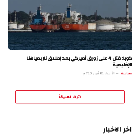
كوبا: قتل 4 على زورق أميركي بعد إطلاق نار بمياهنا
الإقليمية
سياسة
الأربعاء 01 أبريل 7:10 م
اترك تعليقاً
اخر الاخبار