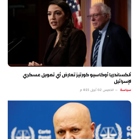
ألكساندريا أوكاسيو كورتيز تعارض أي تمويل عسكري
لإسرائيل
سياسة
الخميس 02 أبريل 8:15 م