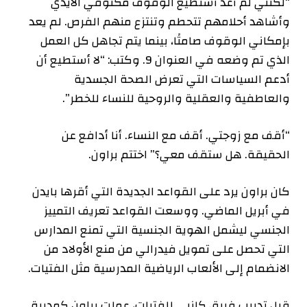
“لكنني لم أعد أستطيع الوقوف مكتوفي الأيدي
وأشاهد أحلامهم تتحطم وتنتزع منهم الفرص. لم يعد
بإمكاني الوقوف صامتًا، بينما يتم تجاهل كل العمل
الذي تم وضعه في العنوان 9. وكتب: “لا أستطيع أن
أدعم السياسات التي تعرض الصحة الجسدية
والعاطفية والعقلية والروحية للنساء للخطر”.
“أقف مع زوجتي. أقف مع النساء. أنا أدافع عن
الحقيقة. هل ستقف معي؟” اختتم براون.
كان براون يرد على القواعد الجديدة التي أقرها بايدن
في أبريل الماضي. ووسعت القواعد تعريف التمييز
الجنسي ليشمل الهوية الجنسية التي تمنع المدارس
التي تحصل على تمويل فيدرالي من منع الأولاد من
الانضمام إلى الألعاب الرياضية المدرسية مثل الفتيات.
قبل تدريب فريق كانبي للفتيات، عملت براون كمدربة