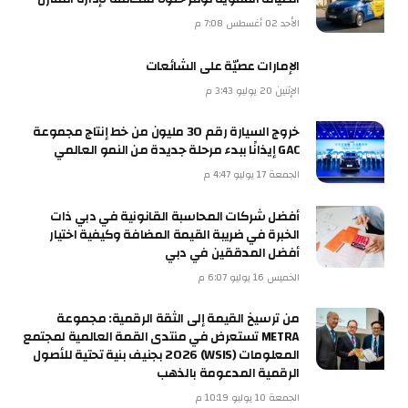
الأحد 02 أغسطس 7:08 م
الإمارات عصيّة على الشائعات
الإثنين 20 يوليو 3:43 م
خروج السيارة رقم 30 مليون من خط إنتاج مجموعة
GAC إيذانًا ببدء مرحلة جديدة من النمو العالمي
الجمعة 17 يوليو 4:47 م
أفضل شركات المحاسبة القانونية في دبي ذات
الخبرة في ضريبة القيمة المضافة وكيفية اختيار
أفضل المدققين في دبي
الخميس 16 يوليو 6:07 م
من ترسيخ القيمة إلى الثقة الرقمية: مجموعة
METRA تستعرض في منتدى القمة العالمية لمجتمع
المعلومات (WSIS) 2026 بجنيف بنية تحتية للأصول
الرقمية المدعومة بالذهب
الجمعة 10 يوليو 10:19 م