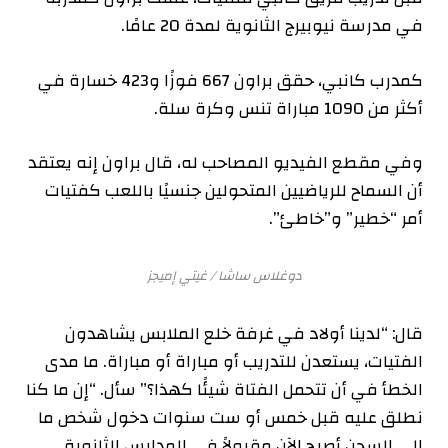
في مدرسة نيوبيرج الثانوية لمدة 20 عامًا.
كمدرب كانبي، حقق براون 667 فوزًا و423 خسارة في
أكثر من 1090 مباراة تنس وكرة سلة.
وفي مقطع الفيديو المصاحب له، قال براون إنه يعتقد
أن السماح للرياضيين المتحولين جنسيًا باللعب كفتيات
أمر “خطير” و”خاطئ”.
دوغلاس ساشا / غيتي إميجز
قال: “لدينا أولاد في غرفة خلع الملابس يشاهدون
الفتيات، يستعدن للتدريب أو مباراة أو مباراة. ما مدى
الخطأ في أن تتحمل الفتاة شيئًا كهذا؟” سأل. “إن ما كنا
نطلق عليه قبل خمس أو ست سنوات دخول شخص ما
إلى السجن أصبح الآن مقبولاً في المدارس الثانوية