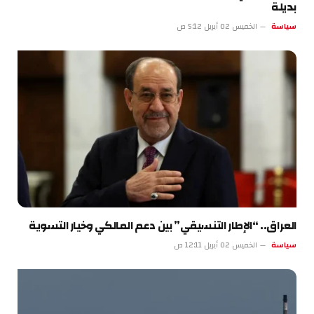
بديلة
سياسة
الخميس 02 أبريل 5:12 ص
العراق.. “الإطار التنسيقي” بين دعم المالكي وخيار التسوية
سياسة
الخميس 02 أبريل 12:11 ص