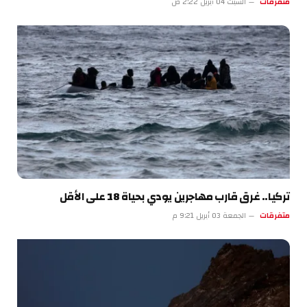
متفرقات
السبت 04 أبريل 2:22 ص
تركيا.. غرق قارب مهاجرين يودي بحياة 18 على الأقل
متفرقات
الجمعة 03 أبريل 9:21 م