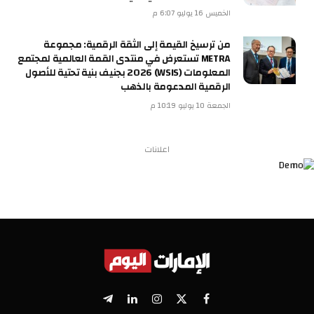
الخميس 16 يوليو 6:07 م
من ترسيخ القيمة إلى الثقة الرقمية: مجموعة
METRA تستعرض في منتدى القمة العالمية لمجتمع
المعلومات (WSIS) 2026 بجنيف بنية تحتية للأصول
الرقمية المدعومة بالذهب
الجمعة 10 يوليو 10:19 م
اعلانات
X
فيسبوك
الانستغرام
لينكدإن
تيلقرام