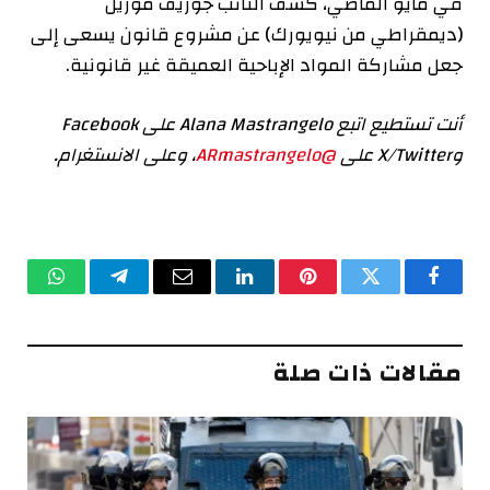
في مايو الماضي، كشف النائب جوزيف موريل
(ديمقراطي من نيويورك) عن مشروع قانون يسعى إلى
جعل مشاركة المواد الإباحية العميقة غير قانونية.
أنت تستطيع
اتبع Alana Mastrangelo على Facebook
وX/Twitter على
@ARmastrangelo
، وعلى الانستغرام.
فيسبوك
تويتر
بينتيريست
لينكدإن
البريد
تيلقرام
واتساب
الإلكتروني
مقالات ذات صلة