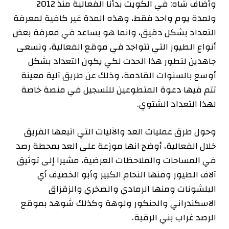
وأضاف شاه: في الكويت بدأنا الفعالية منذ 2012
ولمدة يوم واحد فقط، وهذه المدة غير كافية لمعرفة
التعداد بشكل دقيق، وانما هو يساعد في معرفة بعض
أنواع الطيور التي تتواجد في موقع الفعالية، ونسعى
جاهدين لنطور هذا الحدث لكي يكون التعداد بشكل
أوسع بالسنوات القادمة، وذلك عن طريق آلية معينة
تتم فيها دعوة المتطوعين للتسجيل في منصة خاصة
لهذا التعداد الشتوي.
وحول طرق عمليات العد والآليات التي اتبعها الفريق
خلال الفعالية، أوضح انها موزعة على العد بمحطة رصد
في المساحات والملاحظات العرضية، مشيرا إلى توثيق
آلاف الطيور ومنها النحام الكبير وأبو الخصيف أي
البلشونات ومنها الرمادي والصخري والزقزاق
الاسكندراني والحنكور ولوهة وكذلك شوهد بموقع
الرصد غراب بني الرقبة.