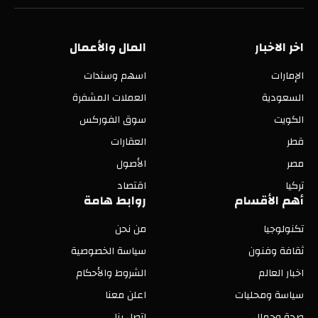
(Twitter)
اخر الاخبار
المال والأعمال
الإمارات
اسهم وسندات
السعودية
العملات المشفرة
الكويت
سوق الفوركس
قطر
العقارات
مصر
الأصول
تركيا
اقتصاد
أهم الأقسام
روابط هامة
تكنولوجيا
من نحن
ثقافة وفنون
سياسة الخصوصية
اخبار العالم
الشروط والأحكام
سياسة ومحليات
اعلن معنا
صحة وجمال
اتصل بنا