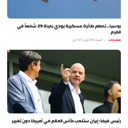
روسيا.. تحطم طائرة عسكرية يودي بحياة 29 شخصاً في
القرم
متفرقات
السبت 04 أبريل 7:23 ص
رئيس فيفا: إيران ستلعب كأس العالم في أميركا دون تغيير