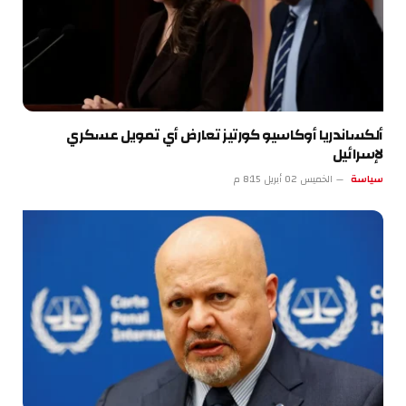
ألكساندريا أوكاسيو كورتيز تعارض أي تمويل عسكري
لإسرائيل
سياسة
الخميس 02 أبريل 8:15 م