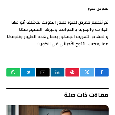
معرض صور
تم تنظيم معرض لصور طيور الكويت بمختلف أنواعها
الجارحة والبحرية والخواضة وغيرها، المقيم منها
والمهاجر، لتعريف الجمهور بجمال هذه الطيور وتنوعها
مما يعكس التنوع الأحيائي في الكويت.
فيسبوك
تويتر
بينتيريست
لينكدإن
البريد
تيلقرام
واتساب
الإلكتروني
مقالات ذات صلة