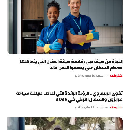
النجاة من صيف دبي: قائمة صيانة المنزل التي يتجاهلها
معظم السكان حتى يدفعوا الثمن غالياً
متفرقات
السبت 16 مايو 3:40 م
تقوى الربيعاوي.. الرؤية الرائدة التي أعادت صياغة سياحة
طرابزون والشمال التركي في 2026
متفرقات
الأربعاء 13 مايو 4:17 م