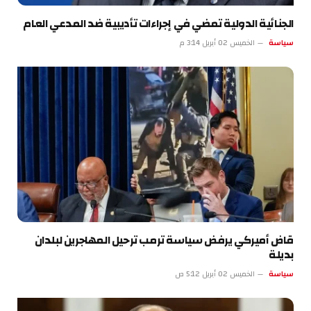
الجنائية الدولية تمضي في إجراءات تأديبية ضد المدعي العام
سياسة
الخميس 02 أبريل 3:14 م
قاض أميركي يرفض سياسة ترمب ترحيل المهاجرين لبلدان
بديلة
سياسة
الخميس 02 أبريل 5:12 ص